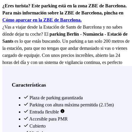
¿Eres turista? Este parking está en la zona ZBE de Barcelona.
Para más información sobre la ZBE de Barcelona, pincha en
Cómo aparcar en la ZBE de Barcelona.
¿Vas a viajar desde la Estación de Sants de Barcelona y no sabes
dónde dejar tu coche? El
parking Berlín - Numància - Estació de
Sants
es lo que estás buscando. Un parking a tan solo 200 metros de
la estación, para que no tengas que andar demasiado si vas o vienes
cargado de equipaje. Con unos precios increíbles, abierto las 24
horas del día y con un sistema de vigilancia continua, es perfecto
para que disfrutes de tu viaje (más si cabe) sin preocuparte de cómo
vas a encontrar tu coche a la vuelta. Si no eres de los que suelen
viajar en tren o autobús, el
parking Berlín - Numància
- Estació de
Características
Sants también puede ser interesante para ti. Por su situación fuera
del centro de Barcelona, evitarás conducir por el centro de la ciudad,
Plaza de parking garantizada
pudiendo moverte por la ciudad en transporte público, dada su
Parking con altura máxima permitida (2.15m)
cercanía con la parada de metro. La Plaça de la Concordia o los
Entrada flexible
Jardines de los Infantes, son dos puntos turísticos de los alrededores
Accesible para PMR
del parking que pueden ser interesantes. Y también la Avinguda
Cubierto