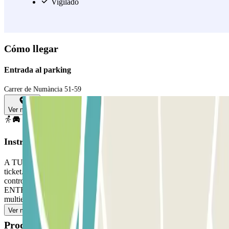
Diagonal, una de las más reconocidas de Barcelona y donde está el
Vigilado
Centro Comercial L'illa Diagonal.
Ver más
Cómo llegar
Entrada al parking
Carrer de Numància 51-59
Ver mapa
Instrucciones
A TU LLEGADA, PARA ABRIR LA BARRERA: 1) Coge el
ticket. 2) Aparca en cualquier plaza libre. 3) Ve a la cabina de
control con tu reserva Parclick y el ticket. SI TU PASE PERMITE
ENTRADAS Y SALIDAS ILIMITADAS, utiliza la tarjeta/mando
multientrada que te dio el personal.
Ver más
Productos disponibles