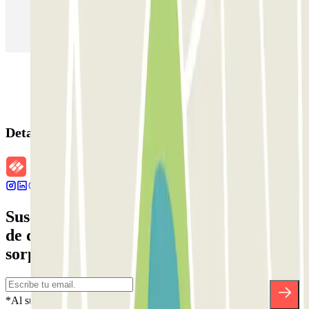
Parking en Aeropuerto Madrid Barajas
Parking en Sants - Estación de Barcelona
Parking en Atocha
Detalles de la reserva
Suscríbete a nuestra newsletter y entérate
de descuentos, sorteos y otras muchas
sorpresas.
*Al suscribirte aceptas nuestra Política de Privacidad para recibir