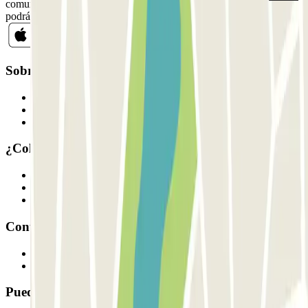
comunicaciones comerciales de Parclick. Sin ningún compromiso,
podrás darte de baja cuando quieras en la misma newsletter.
Sobre Parclick
Quiénes somos
Cómo funciona
Nuestros parkings
¿Colaboramos?
Profesionales
Proveedor de parking
Afiliados
Contacto
Contáctanos
FAQ
Puedes utilizar estos métodos de pago: