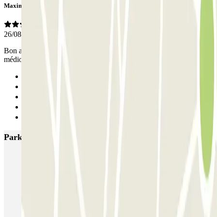
Maxime
26/08/2022
Bon accueil et personnel à l écoute malgré notre espagnol plus que
médiocre.....je reviendrai quand je retournerai à Barcelone
Anterior
1
2
3
Siguiente
Parkings más valorados en Barcelona
NN Santaló
NN Urgell 2
NN Borrell
NN Valencia III
NN Rocafort
Torre Nuñez i Navarro
BSM Moll de la Fusta
Parking Viajeros
BSM Flos i Calcat
BSM Rius i Taulet