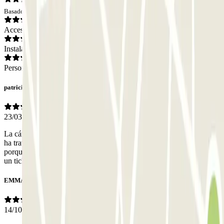
Basado en 9 opiniones
Acceso
Instalaciones
Personal
patricio
23/03/2026
La cámara se ha activado y me habéis cobrado el párking cuando se
ha tratado de anular desde el mismo parking. La cámara no tiene
porqué ser obligatoria y es opaca la forma en la que se puede anular
un ticket con vosotros. No utilizaré más vuestros servic
EMMA
14/10/2024