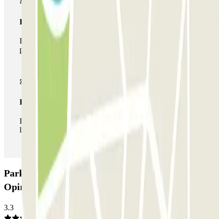
Pase multiparking
Durante tu estancia podrás hacer uso de toda la red de
parkings de este operador disponibles en Parclick.
Pase ilimitado
Durante tu estancia podrás entrar y salir del parking todas
las veces que quieras.
Parking Berlín - Numància - Estació de Sants:
Opiniones
3.3