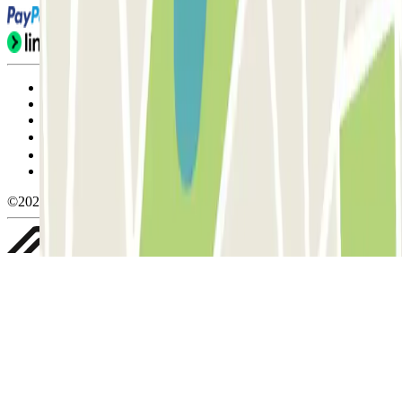
Condiciones de uso y contratación
Condiciones de cancelación
Política de cookies
Gestionar cookies
Política de privacidad
Whistleblowing
©2026 Parclick. All rights reserved