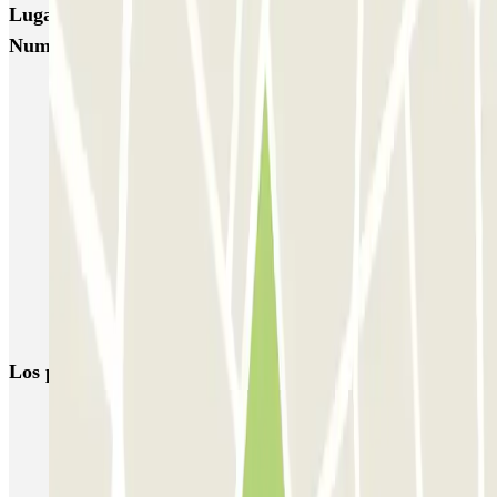
Lugares y eventos interesantes cerca de Berlín -
Numància - Estació de Sants
Parking Sants-Estación Barcelona al mejor precio
Parkings en la Universidad Politécnica de Cataluña
Parking para Autocaravanas en Barcelona | Parclick
Parkings en Sarrià-Sant Gervasi, Barcelona
Parking Dexeus | Aparca cerca del Hospital Universitario Dexeus
Reserva parking en la Plaza de Francesc Macià
Parkings en la Plaza de la Reina María Cristina, Barcelona
Los parkings
más reservados
Parking en Madrid
Parking en Barcelona
Parking en Aeropuerto Barcelona