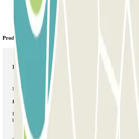
Productos de Parclick
Productos de Parclick
Pase básico
Durante tu estancia podrás entrar y salir una única vez al
parking