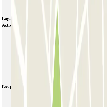
Parking Viajeros
BSM Flos i Calcat
BSM Rius i Taulet
Lugares y eventos interesantes cerca de Aypsa- Arimar
Activa
Parking cerca de La Pedrera en Barcelona
Reserva parking cerca del Hotel Majestic & Spa Barcelona
Parking Paseo de Gracia (Barcelona) | Parclick
Parkings cerca de la Casa Batlló, Barcelona
Parkings cerca de la Plaza de la Vila de Gràcia, Barcelona
Parkings cerca del Hotel Mandarin Oriental
Los parkings
más reservados
Parking en Madrid
Parking en Barcelona