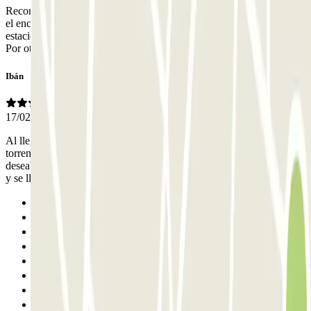
Recomiendo sin duda alguna el estacionamiento por varias razones:
el encargado del parking fue excelente, amable, me ayudó en el
estacionamiento y aclaró mis dudas superando sus competencias.
Por otro lado, el parking está bien localizado e iluminado.
Ibán
17/02/2026
Al llegar el señor que me atendió parecía sacado de una película de
torrente. Me echo bronca por usar el sistema de parclick, que
deseaba que lo quitasen o lo pusieran a 50€ que le daba más trabajo
y se llena igual. El chico en la retirada un 10
Anterior
1
2
3
4
5
6
7