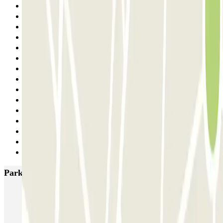
8
9
10
11
12
13
14
15
16
17
18
19
20
21
Siguiente
Parkings más valorados en Barcelona
NN Santaló
NN Urgell 2
NN Borrell
NN Valencia III
NN Rocafort
Torre Nuñez i Navarro
BSM Moll de la Fusta