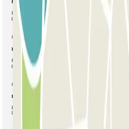
Pase básico
Durante tu estancia podrás entrar y salir una única vez al
parking
Pase multiparking
Durante tu estancia podrás hacer uso de toda la red de
parkings de este operador disponibles en Parclick.
Pase ilimitado
Durante tu estancia podrás entrar y salir del parking todas
las veces que quieras.