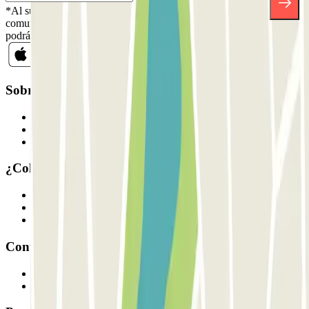
*Al suscribirte aceptas nuestra Política de Privacidad para recibir
comunicaciones comerciales de Parclick. Sin ningún compromiso,
podrás darte de baja cuando quieras en la misma newsletter.
Sobre Parclick
Quiénes somos
Cómo funciona
Nuestros parkings
¿Colaboramos?
Profesionales
Proveedor de parking
Afiliados
Contacto
Contáctanos
FAQ