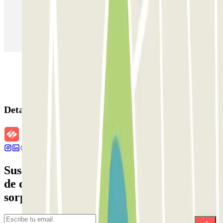
Parking en Aeropuerto Barcelona
Parking en Aeropuerto Madrid Barajas
Parking en Sants - Estación de Barcelona
Parking en Atocha
Detalles de la reserva
Suscríbete a nuestra newsletter y entérate
de descuentos, sorteos y otras muchas
sorpresas.