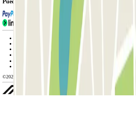
Puedes utilizar estos métodos de pago:
Condiciones de uso y contratación
Condiciones de cancelación
Política de cookies
Gestionar cookies
Política de privacidad
Whistleblowing
©2026 Parclick. All rights reserved