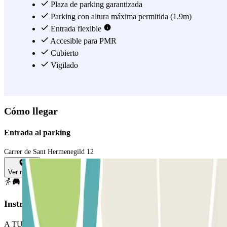
un pueblo independiente hasta el siglo XIX, hoy en día es un barrio
Plaza de parking garantizada
repleto de restaurantes internacionales y de comercios que no puedes
Parking con altura máxima permitida (1.9m)
perderte. Por otro lado, si eres un amante de los paseos, no puedes
Entrada flexible
perderte una visita al Parc del Turó del Putxet, a solo 6 minutos a pie
Accesible para PMR
de tu coche. Ya ves, con Parclick viajar es más fácil. Aprovecha
Cubierto
nuestros descuentos y despreocúpate del aparcamiento en
Vigilado
Barcelona.
Ver más
Cómo llegar
Entrada al parking
Carrer de Sant Hermenegild 12
Ver mapa
Instrucciones
A TU LLEGADA: Accede al parking PARA ABRIR LA