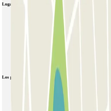
Lugares y eventos interesantes cerca de ASTA - Prking
Parkings cerca de la sala Balmes Multicines en Barcelona
Parking cerca de la Clínica Sagrada Familia al mejor precio
Reservas de parkings en la Plaza del Sol de Barcelona
Aparcar cerca del Teatreneu
Parking en Diagonal (Avenida en Barcelona) | Parclick
Reserva parking en la Plaza de Francesc Macià
Parkings cerca del Parque Güell
Los parkings
más reservados
Parking en Madrid
Parking en Barcelona
Parking en Aeropuerto Barcelona
Parking en Aeropuerto Madrid Barajas