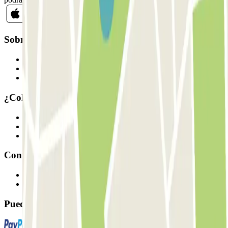
Sobre Parclick
Quiénes somos
Cómo funciona
Nuestros parkings
¿Colaboramos?
Profesionales
Proveedor de parking
Afiliados
Contacto
Contáctanos
FAQ
Puedes utilizar estos métodos de pago: