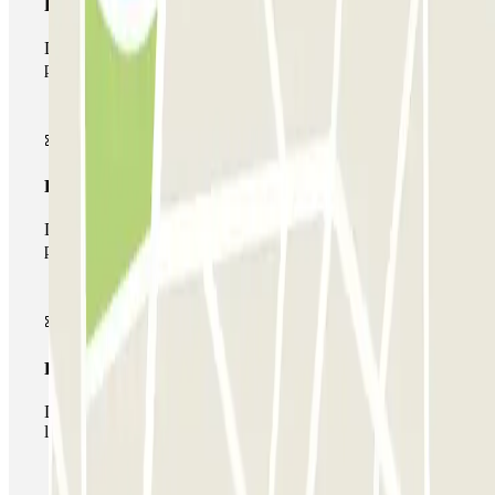
Pase básico
Durante tu estancia podrás entrar y salir una única vez al
parking
Pase multiparking
Durante tu estancia podrás hacer uso de toda la red de
parkings de este operador disponibles en Parclick.
Pase ilimitado
Durante tu estancia podrás entrar y salir del parking todas
las veces que quieras.