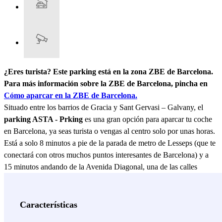
¿Eres turista? Este parking está en la zona ZBE de Barcelona.
Para más información sobre la ZBE de Barcelona, pincha en
Cómo aparcar en la ZBE de Barcelona.
Situado entre los barrios de Gracia y Sant Gervasi – Galvany, el
parking ASTA - Prking
es una gran opción para aparcar tu coche
en Barcelona, ya seas turista o vengas al centro solo por unas horas.
Está a solo 8 minutos a pie de la parada de metro de Lesseps (que te
conectará con otros muchos puntos interesantes de Barcelona) y a
15 minutos andando de la Avenida Diagonal, una de las calles
comerciales principales de la ciudad, donde no te faltará
absolutamente de nada para tu tarde de compras o tu visita turística
en Barcelona. Si aparcas tu coche en el parking ASTA - Prking, la
Características
visita al barrio de Gràcia es una visita más que obligada. Lo que fue