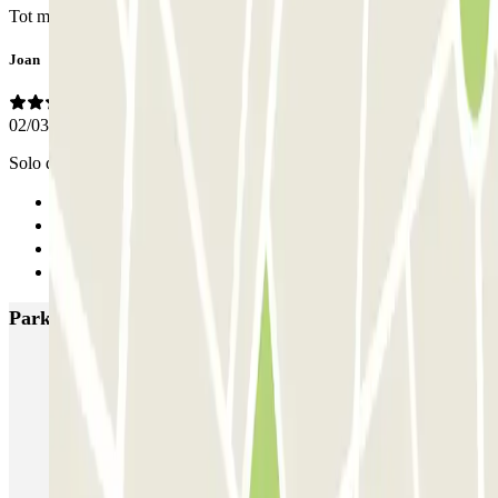
Tot molt correcte Gràcies
Joan
02/03/2026
Solo que no funciono el lector de matriculas
Anterior
1
2
Siguiente
Parkings más valorados en Barcelona
NN Santaló
NN Urgell 2
NN Borrell
NN Valencia III
NN Rocafort
Torre Nuñez i Navarro
BSM Moll de la Fusta
Parking Viajeros
BSM Flos i Calcat
BSM Rius i Taulet