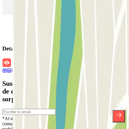
Parking en Sants - Estación de Barcelona
Parking en Atocha
Detalles de la reserva
Suscríbete a nuestra newsletter y entérate
de descuentos, sorteos y otras muchas
sorpresas.
*Al suscribirte aceptas nuestra Política de Privacidad para recibir
comunicaciones comerciales de Parclick. Sin ningún compromiso,
podrás darte de baja cuando quieras en la misma newsletter.