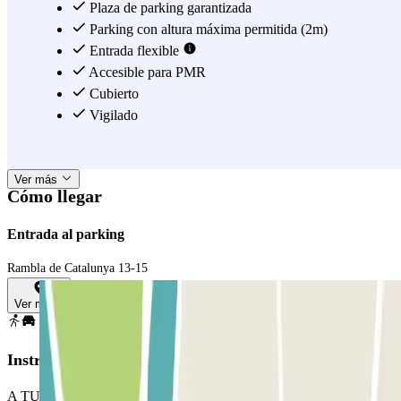
10 minutos tienes la Casa Milá; y sólo a 5 minutos más todo el casco
Plaza de parking garantizada
antiguo: la Catedral de Santa Eulalia, la Plaça de Sant Jaume,
Parking con altura máxima permitida (2m)
MUHBA Temple d'August, el Museo de Historia, la Basílica de
Entrada flexible
Santa María del Pi, el Barrio Gótico… ¡y muchos lugares más que
Accesible para PMR
tienes que comprobar por ti mismo! Cuando ya no puedas más y
Cubierto
estés cansado de andar, no te rindas y usa el metro. Tienes la parada
Vigilado
Passeig de Gràcia (línea 4) muy cerca para que puedas llegar a
cualquier parte de Barcelona sin problemas.
Ver más
Cómo llegar
Entrada al parking
Rambla de Catalunya 13-15
Ver mapa
Instrucciones
A TU LLEGADA: Detente frente a la barrera. El lector de