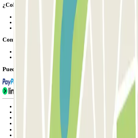
¿Colaboramos?
Profesionales
Proveedor de parking
Afiliados
Contacto
Contáctanos
FAQ
Puedes utilizar estos métodos de pago:
Condiciones de uso y contratación
Condiciones de cancelación
Política de cookies
Gestionar cookies
Política de privacidad
Whistleblowing