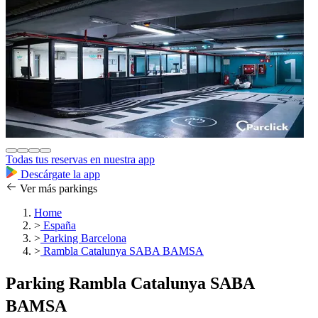
Todas tus reservas en nuestra app
Descárgate la app
Ver más parkings
Home
>
España
>
Parking Barcelona
>
Rambla Catalunya SABA BAMSA
Parking Rambla Catalunya SABA
BAMSA