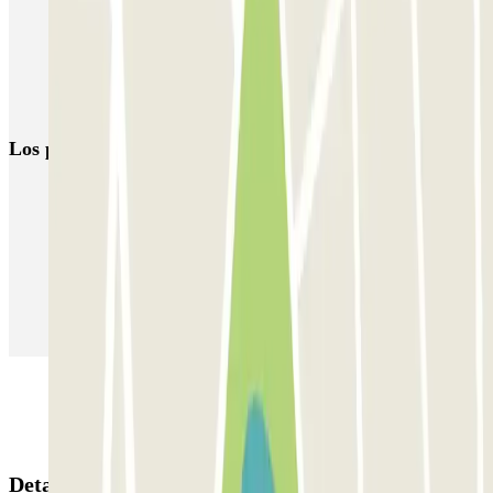
Parkings cerca de la Casa Batlló, Barcelona
Aparcar cerca del Teatre Goya
Parkings cerca del Teatro Poliorama
Los parkings
más reservados
Parking en Madrid
Parking en Barcelona
Parking en Aeropuerto Barcelona
Parking en Aeropuerto Madrid Barajas
Parking en Sants - Estación de Barcelona
Parking en Atocha
Detalles de la reserva