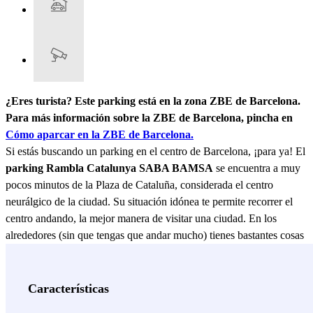
¿Eres turista? Este parking está en la zona ZBE de Barcelona.
Para más información sobre la ZBE de Barcelona, pincha en
Cómo aparcar en la ZBE de Barcelona.
Si estás buscando un parking en el centro de Barcelona, ¡para ya! El
parking Rambla Catalunya SABA BAMSA
se encuentra a muy
pocos minutos de la Plaza de Cataluña, considerada el centro
neurálgico de la ciudad. Su situación idónea te permite recorrer el
centro andando, la mejor manera de visitar una ciudad. En los
alrededores (sin que tengas que andar mucho) tienes bastantes cosas
para ver: la Casa-Museo Gaudí, el Museo del Modernismo Catalán,
el Coliseum o la Casa Batlló. Diferentes alternativas para diferentes
gustos con las que vas a aprovechar tu tiempo en Barcelona al
Características
máximo ;) Si aún no estás cansado y puedes andar un poquito más, a