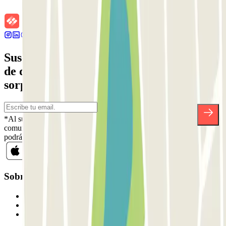
Suscríbete a nuestra newsletter y entérate
de descuentos, sorteos y otras muchas
sorpresas.
*Al suscribirte aceptas nuestra Política de Privacidad para recibir
comunicaciones comerciales de Parclick. Sin ningún compromiso,
podrás darte de baja cuando quieras en la misma newsletter.
Sobre Parclick
Quiénes somos
Cómo funciona
Nuestros parkings