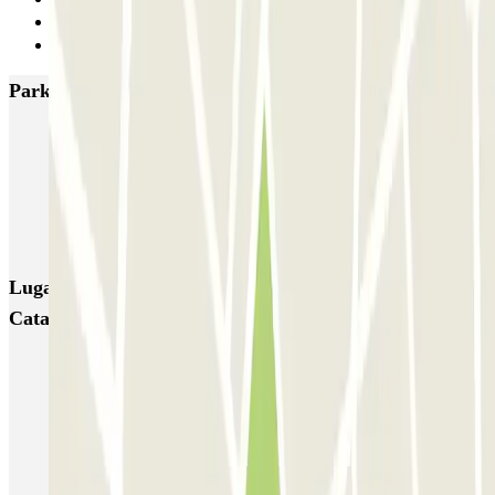
32
Siguiente
Parkings más valorados en Barcelona
NN Santaló
NN Urgell 2
NN Borrell
NN Valencia III
NN Rocafort
Torre Nuñez i Navarro
BSM Moll de la Fusta
Parking Viajeros
BSM Flos i Calcat
BSM Rius i Taulet
Lugares y eventos interesantes cerca de Rambla
Catalunya SABA BAMSA
Abono mensual de parking en Barcelona | Ofertas | Parclick
Aparcar cerca del Teatro Tívoli
Parkings cerca de la Plaza de Cataluña - Barcelona
Parkings cerca del Hotel Mandarin Oriental