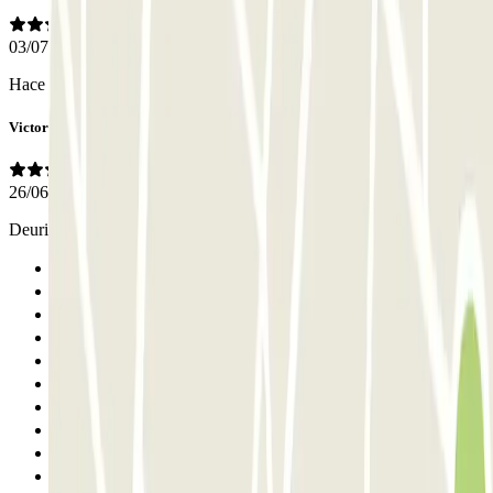
03/07/2026
Hace muchísima calor y los servicios parecen saunas
Victoria
26/06/2026
Deurieu tenir la opció per hores i no solament 24h
Anterior
1
2
3
4
5
6
7
8
9