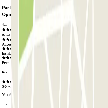
Parking Rambla Catalunya SABA BAMSA:
Opiniones
4.1
Basado en 183 opiniones
Acceso
Instalaciones
Personal
Keith
03/08/2026
You felt your car was safe security looked good .
Jose