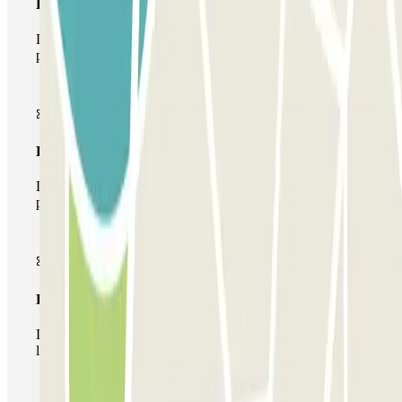
Pase básico
Durante tu estancia podrás entrar y salir una única vez al
parking
Pase multiparking
Durante tu estancia podrás hacer uso de toda la red de
parkings de este operador disponibles en Parclick.
Pase ilimitado
Durante tu estancia podrás entrar y salir del parking todas
las veces que quieras.