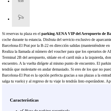
Si reservas tu plaza en el
parking AENA VIP del Aeropuerto de Ba
coche durante tu estancia. Disfruta del servicio exclusivo de aparcamie
Barcelona-El Prat por la B-22 en dirección salidas (manteniéndote en c
Realiza la llamada al número del voucher para que los operarios de 
Terminal 2B del aeropuerto, sitúate en el carril más a la izquierda, 
encuentro. A la vuelta dirígete al mismo punto de encuentro. El parki
tendrás que molestarte en andar demasiado. Si eres de los que no pu
Barcelona-El Prat es la opción perfecta gracias a sus plazas a la entra
salga tu vuelo) y al regreso de tu viaje lo tendrás listo esperándote.
dejar las llaves del coche.
Ver más
Características
Plaza de parking garantizada