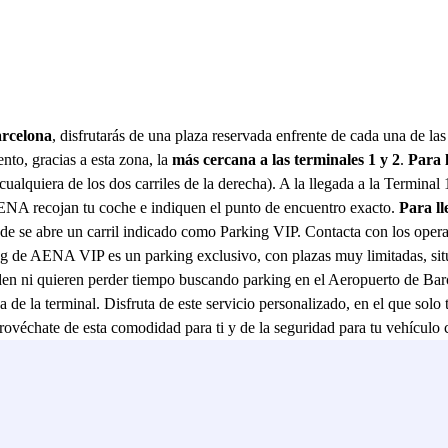
rcelona
, disfrutarás de una plaza reservada enfrente de cada una de las
nto, gracias a esta zona, la
más cercana a las terminales 1 y 2
.
Para 
ualquiera de los dos carriles de la derecha). A la llegada a la Terminal 
AENA recojan tu coche e indiquen el punto de encuentro exacto.
Para ll
donde se abre un carril indicado como Parking VIP. Contacta con los ope
ng de AENA VIP es un parking exclusivo, con plazas muy limitadas, situ
eden ni quieren perder tiempo buscando parking en el Aeropuerto de B
da de la terminal. Disfruta de este servicio personalizado, en el que so
 Aprovéchate de esta comodidad para ti y de la seguridad para tu vehícu