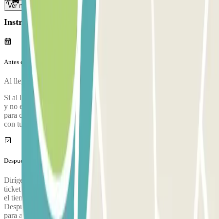
Ver más
Instrucciones
Antes de tu viaje
Al llegar al parking, para entrar, entry.method.aena
Si al llegar a la barrera el lector de matrícula no reconoce tu vehículo
y no emite el ticket automáticamente, tendrás que pulsar el botón
para coger un ticket normal y después pasar por la cabina de control
con tu reserva Parclick.
Después de tu viaje
Dirígete a la cabina de control (o cajero automático) para validar el
ticket que cogiste a la entrada.
Solamente en caso de haber superado
el tiempo de tu reserva deberás abonar la diferencia en el parking.
Después, conduce hasta la salida con tu vehículo y utiliza este ticket
para abrir la barrera.