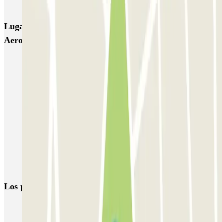
Parking Viajeros
BSM Flos i Calcat
BSM Rius i Taulet
Lugares y eventos interesantes cerca de T2 AENA
Aeropuerto Barcelona-El Prat
Parking T2 Barcelona aeropuerto | Compara precios (23 parkings)
Parking aeropuerto Barcelona low cost | Reserva aparcamiento
Parking T1 Barcelona aeropuerto | Compara precios
Parking RCDE Stadium - Cornellà | Parclick
Parking Fira Gran Via (Barcelona) | Parclick
Parking MWC (Mobile World Congress) Barcelona | Parclick
Parkings en el barrio de Sants-Badal en Barcelona
Los parkings
más reservados
Parking en Madrid
Parking en Barcelona