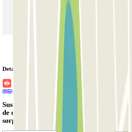
Parking en Aeropuerto Barcelona
Parking en Aeropuerto Madrid Barajas
Parking en Sants - Estación de Barcelona
Parking en Atocha
Detalles de la reserva
Suscríbete a nuestra newsletter y entérate
de descuentos, sorteos y otras muchas
sorpresas.