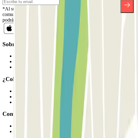
*Al suscribirte aceptas nuestra Política de Privacidad para recibir
comunicaciones comerciales de Parclick. Sin ningún compromiso,
podrás darte de baja cuando quieras en la misma newsletter.
Sobre Parclick
Quiénes somos
Cómo funciona
Nuestros parkings
¿Colaboramos?
Profesionales
Proveedor de parking
Afiliados
Contacto
Contáctanos
FAQ