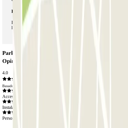
Pase ilimitado
Durante tu estancia podrás entrar y salir del parking todas
las veces que quieras.
Parking T2 AENA Aeropuerto Barcelona-El Prat:
Opiniones
4.0
Basado en 883 opiniones
Acceso
Instalaciones
Personal