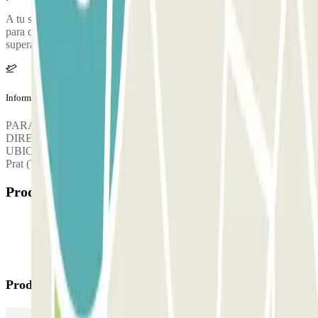
A tu salida: no es necesario validar el ticket de salida del parking
para que te abran la barrera, puedes salir siempre que no hayas
superado el tiempo reservado sin pasar por el cajero.
Información adicional
PARA LOS CLIENTES DE APP: COMPRUEBA LA
DIRECCIÓN. GOOGLE MAPS REDIRECCIONA A OTRA
UBICACIÓN. LA CORRECTA ES Aeropuerto de Barcelona-El
Prat (Terminal 2, indicaciones Parking B y C)
Productos disponibles
Productos de Parclick