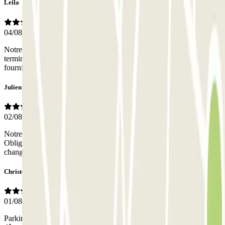
Leila
04/08/2026
Notre vol a eu 2 heures de retard et notre réservation était donc
terminée mais la jeune femme à la caisse a été adorable et a pu nous
fournir un ticket de sortie sans avoir à rajouter d’argent.
Julien
02/08/2026
Notre ticket ne fonctionnait plus et personne pour nous répondre.
Obligé de ressortir pour aller voir quelqu'un dans les bureau pour
changer le ticket.
Christelle
01/08/2026
Parking mal indiqué... reconnaissance de ma plaque non réalisé, j ai