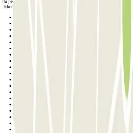
dû perdre du temps en allant voir un agent pour régulariser mon
ticket d entrée
Anterior
1
2
3
4
5
6
7
8
9
10
11
12
13
14
15
16
17
18