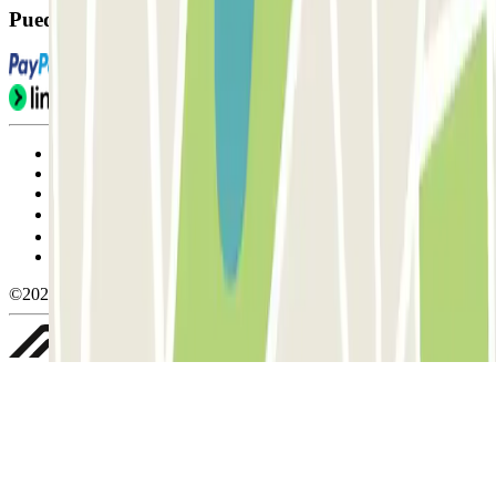
Puedes utilizar estos métodos de pago:
Condiciones de uso y contratación
Condiciones de cancelación
Política de cookies
Gestionar cookies
Política de privacidad
Whistleblowing
©2026 Parclick. All rights reserved