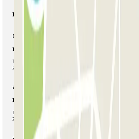
Productos de Parclick
Pase básico
Durante tu estancia podrás entrar y salir una única vez al
parking
Pase multiparking
Durante tu estancia podrás hacer uso de toda la red de
parkings de este operador disponibles en Parclick.