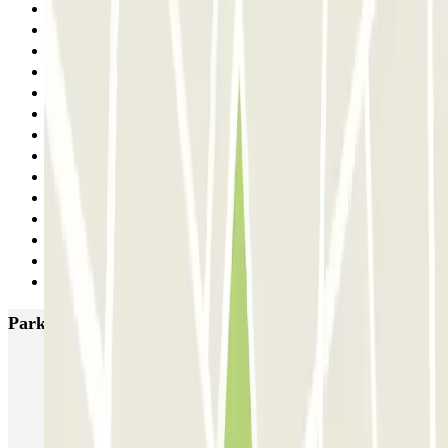
19
20
21
22
23
24
25
26
27
28
29
30
31
Siguiente
Parkings más valorados en Barcelona
NN Santaló
NN Urgell 2
NN Borrell
NN Valencia III
NN Rocafort
Torre Nuñez i Navarro
BSM Moll de la Fusta