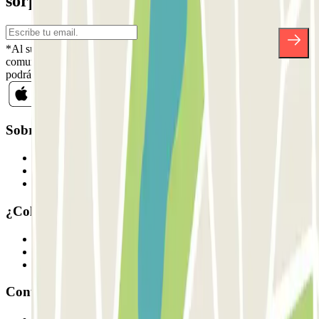
sorpresas.
*Al suscribirte aceptas nuestra Política de Privacidad para recibir
comunicaciones comerciales de Parclick. Sin ningún compromiso,
podrás darte de baja cuando quieras en la misma newsletter.
Sobre Parclick
Quiénes somos
Cómo funciona
Nuestros parkings
¿Colaboramos?
Profesionales
Proveedor de parking
Afiliados
Contacto