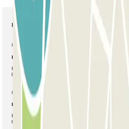
Productos de Parclick
Pase básico
Durante tu estancia podrás entrar y salir una única vez al
parking
Pase multiparking
Durante tu estancia podrás hacer uso de toda la red de
parkings de este operador disponibles en Parclick.