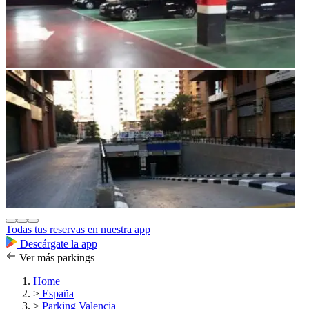
Todas tus reservas en nuestra app
Descárgate la app
Ver más parkings
Home
>
España
>
Parking Valencia