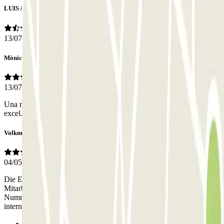
LUIS ANTONIO
13/07/2026
Mònica
13/07/2026
Una mixa.fosc i sense personal físic. L'atenció per intèrfon,
excel.lent!
Volkmar
04/05/2026
Die Einfahrt hat nicht funktioniert, man musste anrufen, und die
Mitarbeiterin konnte nur spanisch und hat die
Nummernschilderdaten abgefragt. Es gab einen Stau, da
internationale Gäste, die Mitarbeiterin nicht verstanden haben.