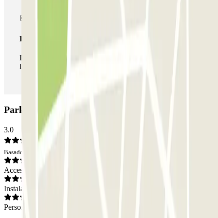
Pase ilimitado
Durante tu estancia podrás entrar y salir del parking todas
las veces que quieras.
Parking Primado Reig: Opiniones
3.0
Basado en 26 opiniones
Acceso
Instalaciones
Personal