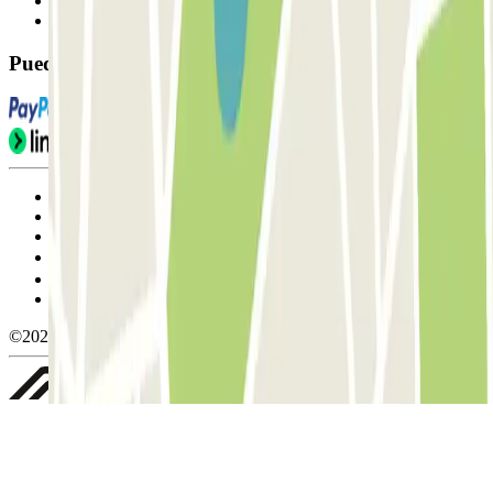
Contáctanos
FAQ
Puedes utilizar estos métodos de pago:
Condiciones de uso y contratación
Condiciones de cancelación
Política de cookies
Gestionar cookies
Política de privacidad
Whistleblowing
©2026 Parclick. All rights reserved