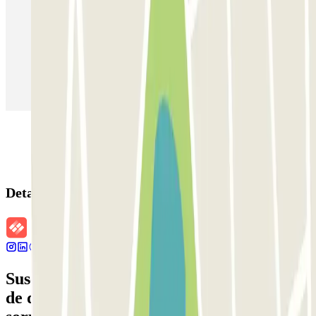
Parking en Madrid
Parking en Barcelona
Parking en Aeropuerto Barcelona
Parking en Aeropuerto Madrid Barajas
Parking en Sants - Estación de Barcelona
Parking en Atocha
Detalles de la reserva
Suscríbete a nuestra newsletter y entérate
de descuentos, sorteos y otras muchas