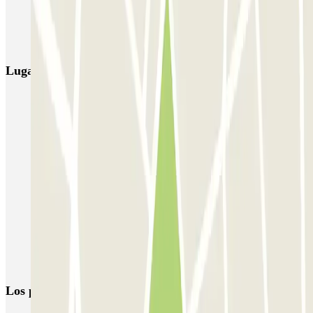
APK2 Abastos - Navarro Llorens
APK2 Hospital General Universitario Valencia
Lugares y eventos interesantes cerca de Primado Reig
Parking Mestalla Valencia | Compara precios
Parking Mercado Central Valencia - Centro Histórico
Aparcar Fallas de Valencia 2026 | Reserva parking con antelación
Vuelta al trabajo, ¡50% de descuento en tu abono mensual laboral
en parkings de Valencia!
Parking Plaza del Ayuntamiento de Valencia
Parking RENFE Valencia-Nord (Estación del Norte)
Reserva parking cerca de las Torres de Quart
Los parkings
más reservados