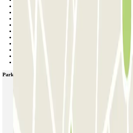
Anterior
1
2
3
4
5
6
7
8
9
Siguiente
Parkings más valorados en Valencia
SABA Estación Valencia - Joaquín Sorolla
SABA Estación Valencia Nord
Hotel Las Arenas
Garaje Aspas
Garaje Pechina
Avenida del Oeste
Severo Ochoa
APK2 Tráfico AVE - Jerónimo Muñoz