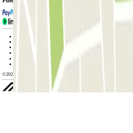
Puedes utilizar estos métodos de pago:
Condiciones de uso y contratación
Condiciones de cancelación
Política de cookies
Gestionar cookies
Política de privacidad
Whistleblowing
©2026 Parclick. All rights reserved