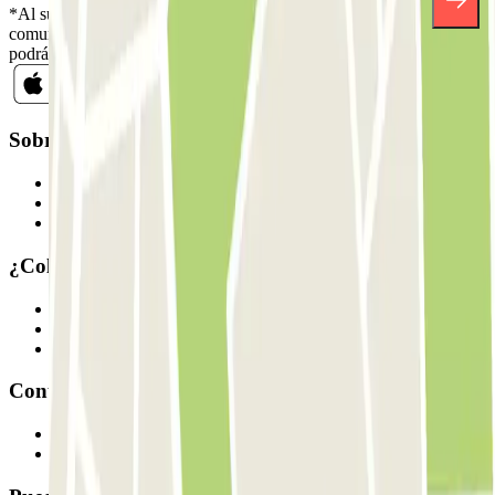
*Al suscribirte aceptas nuestra Política de Privacidad para recibir
comunicaciones comerciales de Parclick. Sin ningún compromiso,
podrás darte de baja cuando quieras en la misma newsletter.
Sobre Parclick
Quiénes somos
Cómo funciona
Nuestros parkings
¿Colaboramos?
Profesionales
Proveedor de parking
Afiliados
Contacto
Contáctanos
FAQ