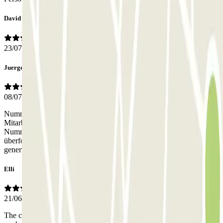
David
23/07/2026
Juergen
08/07/2026
Nummernschilderkennung funktioniert nicht, Diskussion mit
Mitarbeitern, war total nervig, bei der Ausfahrt wieder keine
Nummernschilderkennung, wieder Diskussion mit den
überforderten Mitarbeiter, als die Frage nach einem QR Code...
genervt Schranke auf..
Elli
21/06/2026
The camera wasn't working fir us when entering the car park and