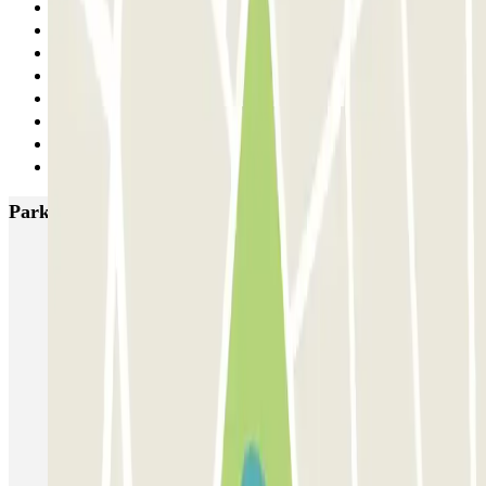
19
20
21
22
23
24
25
Siguiente
Parkings más valorados en Valencia
SABA Estación Valencia - Joaquín Sorolla
SABA Estación Valencia Nord
Hotel Las Arenas
Garaje Aspas
Garaje Pechina
Avenida del Oeste
Severo Ochoa
APK2 Tráfico AVE - Jerónimo Muñoz
APK2 Abastos - Navarro Llorens
APK2 Hospital General Universitario Valencia