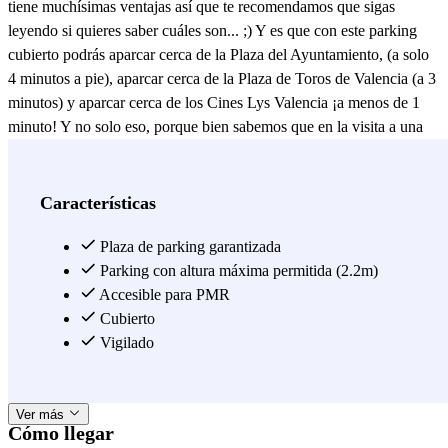
tiene muchísimas ventajas así que te recomendamos que sigas
leyendo si quieres saber cuáles son... ;) Y es que con este parking
cubierto podrás aparcar cerca de la Plaza del Ayuntamiento, (a solo
4 minutos a pie), aparcar cerca de la Plaza de Toros de Valencia (a 3
minutos) y aparcar cerca de los Cines Lys Valencia ¡a menos de 1
minuto! Y no solo eso, porque bien sabemos que en la visita a una
ciudad no suelen faltar unas compras, y con este parking vigilado
podrás aparcar cerca de la Calle Colón, la calle comercial más
importante de la ciudad y arrasar en todas las tiendas de moda. :)
Características
Podrás aparcar cerca de la estación de metro Xàtiva (líneas 3,5 y 9)
y moverte por la ciudad mientras tienes tu coche resguardado en este
Plaza de parking garantizada
¡parking 24h! Sí, sí, no importa si eres de los que no planea la vuelta
Parking con altura máxima permitida (2.2m)
a casa... porque podrás llegar a cualquier hora del día. Creo que
Accesible para PMR
poco más se puede pedir si quieres aparcar en el centro de
Cubierto
Valencia… así que asegura tu plaza en el parking APK2 Lys y
Vigilado
disfruta de Valencia. ;)
¡Reserva tu plaza en el parking APK2
Lys.
Ver más
Cómo llegar