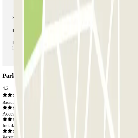
Pase ilimitado
Durante tu estancia podrás entrar y salir del parking todas
las veces que quieras.
Parking APK2 Lys: Opiniones
4.2
Basado en 74 opiniones
Acceso
Instalaciones
Personal