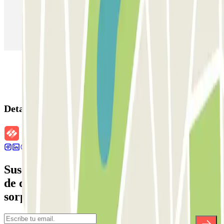
Parking en Aeropuerto Barcelona
Parking en Aeropuerto Madrid Barajas
Parking en Sants - Estación de Barcelona
Parking en Atocha
Detalles de la reserva
Suscríbete a nuestra newsletter y entérate
de descuentos, sorteos y otras muchas
sorpresas.