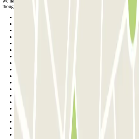
we had to scan ticket. Staff was very helpful during our first entry,
though. All the rest, were perfect!
Anterior
1
2
3
4
5
6
7
8
9
10
11
12
13
14
15
16
17
18