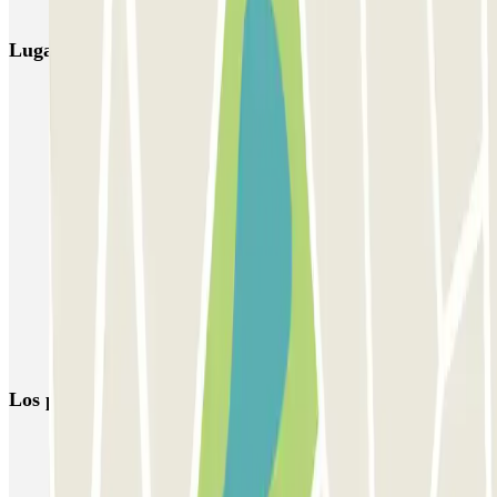
Lugares y eventos interesantes cerca de APK2 Lys
Parking Plaza del Ayuntamiento de Valencia
Vuelta al trabajo, ¡50% de descuento en tu abono mensual laboral
en parkings de Valencia!
Aparcar Fallas de Valencia 2026 | Reserva parking con antelación
Parking RENFE Valencia-Nord (Estación del Norte)
Parking Mercado Central Valencia - Centro Histórico
Parking AVE Valencia - Estación Joaquín Sorolla | Parclick
Reserva parking cerca de las Torres de Quart
Los parkings
más reservados
Parking en Madrid
Parking en Barcelona