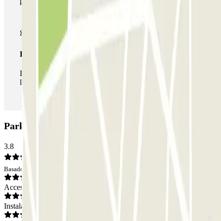
parkings de este operador disponibles en Parclick.
Pase ilimitado
Durante tu estancia podrás entrar y salir del parking todas
las veces que quieras.
Parking APK2 Colon 60: Opiniones
3.8
Basado en 117 opiniones
Acceso
Instalaciones