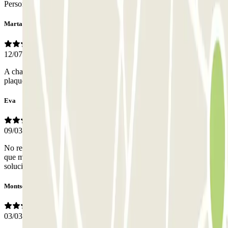
Personal
Marta
12/07/2026
A chaque sortie du parking la machine ne reconnaissait pas mes
plaques de la voiture et je devait appeller à information pour sortir
Eva
09/03/2026
No reconoció la matricula en la entrada. Tuve que llamar y esperar a
que me contestaran, lo que retrasó mis planes. Finalmente lo
solucionaron
Montserrat
03/03/2026