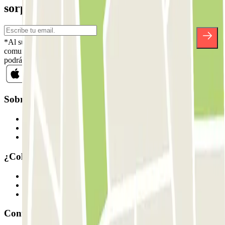
sorpresas.
*Al suscribirte aceptas nuestra Política de Privacidad para recibir
comunicaciones comerciales de Parclick. Sin ningún compromiso,
podrás darte de baja cuando quieras en la misma newsletter.
Sobre Parclick
Quiénes somos
Cómo funciona
Nuestros parkings
¿Colaboramos?
Profesionales
Proveedor de parking
Afiliados
Contacto