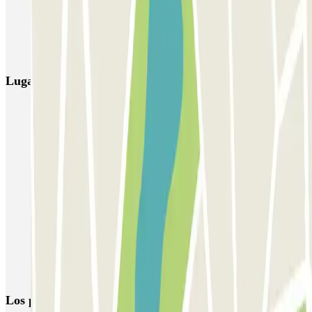
APK2 Abastos - Navarro Llorens
APK2 Hospital General Universitario Valencia
Lugares y eventos interesantes cerca de APK2 Colon 60
Vuelta al trabajo, ¡50% de descuento en tu abono mensual laboral
en parkings de Valencia!
Parking Plaza del Ayuntamiento de Valencia
Aparcar Fallas de Valencia 2026 | Reserva parking con antelación
Parking Mercado Central Valencia - Centro Histórico
Parking RENFE Valencia-Nord (Estación del Norte)
Parking Mestalla Valencia | Compara precios
Reserva parking cerca de las Torres de Quart
Los parkings
más reservados