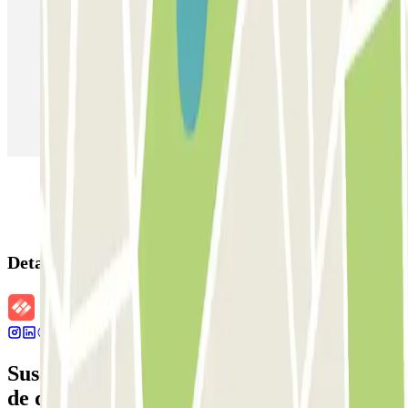
Parking en Madrid
Parking en Barcelona
Parking en Aeropuerto Barcelona
Parking en Aeropuerto Madrid Barajas
Parking en Sants - Estación de Barcelona
Parking en Atocha
Detalles de la reserva
Suscríbete a nuestra newsletter y entérate
de descuentos, sorteos y otras muchas