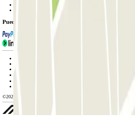
Contáctanos
FAQ
Puedes utilizar estos métodos de pago:
Condiciones de uso y contratación
Condiciones de cancelación
Política de cookies
Gestionar cookies
Política de privacidad
Whistleblowing
©2026 Parclick. All rights reserved