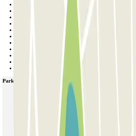
19
20
21
22
23
24
25
26
27
28
Siguiente
Parkings más valorados en Valencia
SABA Estación Valencia - Joaquín Sorolla
SABA Estación Valencia Nord
Hotel Las Arenas
Garaje Aspas
Garaje Pechina
Avenida del Oeste
Severo Ochoa
APK2 Tráfico AVE - Jerónimo Muñoz