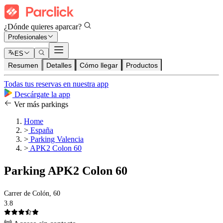
¿Dónde quieres aparcar?
Profesionales
ES
Resumen
Detalles
Cómo llegar
Productos
Todas tus reservas en nuestra app
Descárgate la app
Ver más parkings
Home
>
España
>
Parking Valencia
>
APK2 Colon 60
Parking APK2 Colon 60
Carrer de Colón, 60
3.8