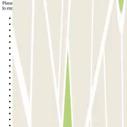
Plazas estrechas para maniobrar bien. El lavabo lo indican pero no
lo encontramos, debe de estar cerrado bajo llave
Anterior
1
2
3
4
5
6
7
8
9
10
11
12
13
14
15
16
17
18