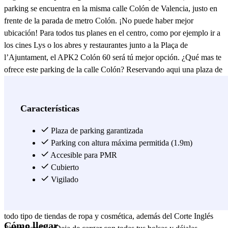
parking se encuentra en la misma calle Colón de Valencia, justo en
frente de la parada de metro Colón. ¡No puede haber mejor
ubicación! Para todos tus planes en el centro, como por ejemplo ir a
los cines Lys o los abres y restaurantes junto a la Plaça de
l’Ajuntament, el APK2 Colón 60 será tú mejor opción. ¿Qué mas te
ofrece este parking de la calle Colón? Reservando aqui una plaza de
aparcamiento, tendrás la posibilidad de recorrer toda la zona entre
Ensanche y Mestalla a pie, atravesando el Puente del Mar. Además,
tener un parking al lado de la calle Sorní de Valencia te permitirá
Características
estar cerca de la calle de la Mar, el puente de les Flors y la Plaça de
Bous. Y por si fuera poco, a escasos minutos de la para de metro
Plaza de parking garantizada
Colón se encuentra la Puerta del Mar y el Paseo de la Ciudadela, así
Parking con altura máxima permitida (1.9m)
que el parking APK2 Colón 60 será una muy buena opción para
Accesible para PMR
dejar tu coche por la zona de Sant Francesc. Por otro lado, si buscas
Cubierto
parking cerca del Mercado de Colón
Vigilado
, el parking APK2 Colón 60
en Valencia se encuentra a tan solo unos minutos andando. En la
misma calle Colón a la altura de los números 13 - 22 encuentras
todo tipo de tiendas de ropa y cosmética, además del Corte Inglés
Cómo llegar