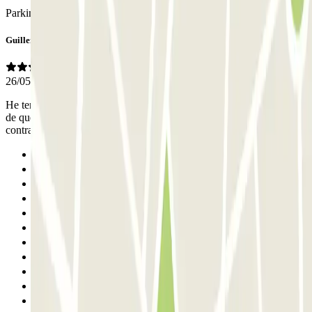
Parking cubierto y cerca del aeropuerto. Todo muy bien.
Guillermo Roque
26/05/2026
He tenido, otra vez, una experiencia maravillosa, con la sensación
de que mi coche ha estado seguro y protegido. El proceso de
contratación, llegada y salida fue sencillo. Estoy muy satisfecho
Anterior
1
2
3
4
5
6
7
8
9
10