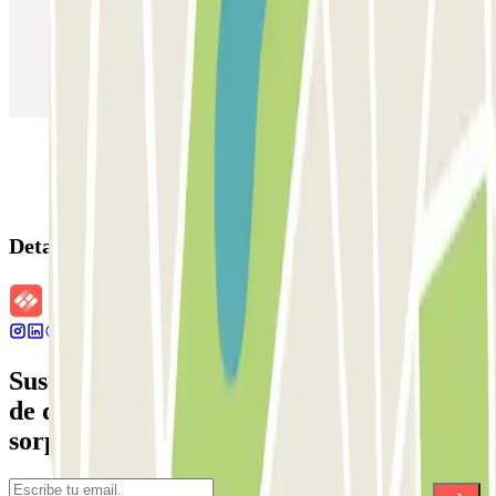
Parking en Aeropuerto Barcelona
Parking en Aeropuerto Madrid Barajas
Parking en Sants - Estación de Barcelona
Parking en Atocha
Detalles de la reserva
Suscríbete a nuestra newsletter y entérate
de descuentos, sorteos y otras muchas
sorpresas.