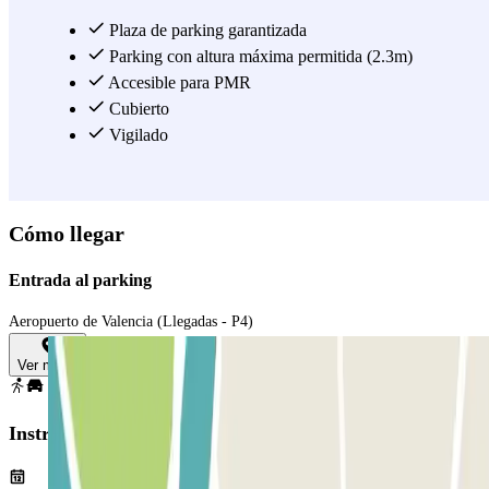
buscando, pensado para aquellos quienes se van por una larga
temporada. Si eres de los que planean los viajes al milímetro y te
Plaza de parking garantizada
gusta tenerlo todo organizado, no esperes más y reserva tu plaza de
Parking con altura máxima permitida (2.3m)
parking en el Aeropuerto de Valencia en AENA Larga Estancia, el
Accesible para PMR
cual ofrece la mejor calidad/precio del mercado.
Cubierto
¡Reserva tu plaza
en el parking AENA Larga Estancia!
Vigilado
Ver más
Cómo llegar
Entrada al parking
Aeropuerto de Valencia (Llegadas - P4)
Ver mapa
Instrucciones