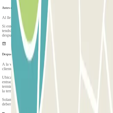
Antes de tu viaje
Al llegar al parking, para entrar, entry.method.ticket
Si este ticket no muestra correctamente el número de tu matrícula,
tendrás que pasar por la cabina de control con tu reserva Parclick
después de aparcar.
Después de tu viaje
A la vuelta de tu viaje, deberás pasar por la cabina de atención al
cliente para seguir sus instrucciones.
Ubicación de la cabina de atención al cliente: a la derecha de la
entrada del parking P1, en el edificio de enfrente según sales de la
terminal. Para volver andando al parking P4, solo tienes que bordear
la terminal.
Solamente en caso de haber superado el tiempo de tu reserva
deberás abonar la diferencia en el parking.