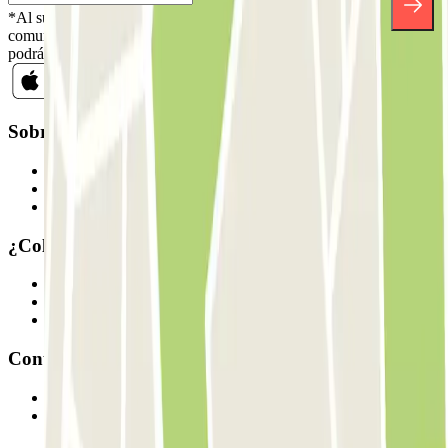
*Al suscribirte aceptas nuestra Política de Privacidad para recibir
comunicaciones comerciales de Parclick. Sin ningún compromiso,
podrás darte de baja cuando quieras en la misma newsletter.
Sobre Parclick
Quiénes somos
Cómo funciona
Nuestros parkings
¿Colaboramos?
Profesionales
Proveedor de parking
Afiliados
Contacto
Contáctanos
FAQ