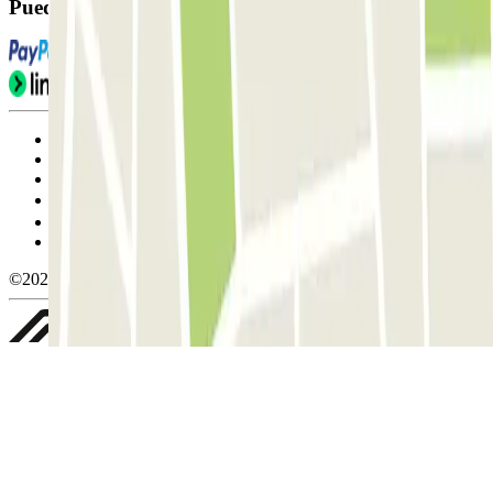
Puedes utilizar estos métodos de pago:
Condiciones de uso y contratación
Condiciones de cancelación
Política de cookies
Gestionar cookies
Política de privacidad
Whistleblowing
©2026 Parclick. All rights reserved