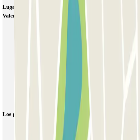
Lugares y eventos interesantes cerca de Larga Estancia
Valencia Aeropuerto AENA
Parking aeropuerto Valencia-Manises | Reserva al mejor precio
Reserva parking cerca de las Torres de Quart
Parking Mercado Central Valencia - Centro Histórico
Aparcar Fallas de Valencia 2026 | Reserva parking con antelación
Parking AVE Valencia - Estación Joaquín Sorolla | Parclick
Vuelta al trabajo, ¡50% de descuento en tu abono mensual laboral
en parkings de Valencia!
Parking Plaza del Ayuntamiento de Valencia
Los parkings
más reservados
Parking en Madrid
Parking en Barcelona