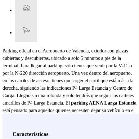
Parking oficial en el Aeropuerto de Valencia, exterior con plazas
cubiertas y descubiertas, ubicado a solo 5 minutos a pie de la
terminal. Para llegar al parking, solo tienes que venir por la V-11 o
por la N-220 dirección aeropuerto. Una vez dentro del aeropuerto,
en los carriles de acceso, tienes que coger el carril que está más a la
derecha, siguiendo las indicaciones P4 Larga Estancia y Centro de
Carga. Llegarás a una rotonda y solo tendrás que seguir los carteles
amarillos de P4 Larga Estancia. El
parking AENA Larga Estancia
está pensado para aquellos quienes necesiten dejar su vehículo en el
Aeropuerto de Valencia por un tiempo prolongado. Así que, si te vas
de vacaciones y no sabes dónde aparcar en el Aeropuerto de
Valencia, el parking de AENA Larga Estancia es lo que estás
Características