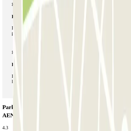
Pase multiparking
Durante tu estancia podrás hacer uso de toda la red de
parkings de este operador disponibles en Parclick.
Pase ilimitado
Durante tu estancia podrás entrar y salir del parking todas
las veces que quieras.
Parking Larga Estancia Valencia Aeropuerto
AENA: Opiniones
4.3