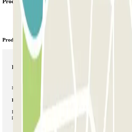
Productos disponibles
Productos de Parclick
Productos de Parclick
Pase básico
Durante tu estancia podrás entrar y salir una única vez al
parking