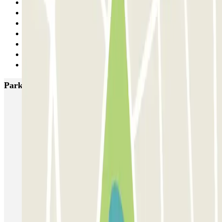
11
12
13
14
15
16
Siguiente
Parkings más valorados en Valencia
SABA Estación Valencia - Joaquín Sorolla
SABA Estación Valencia Nord
Hotel Las Arenas
Garaje Aspas
Garaje Pechina
Avenida del Oeste
Severo Ochoa
APK2 Tráfico AVE - Jerónimo Muñoz
APK2 Abastos - Navarro Llorens
APK2 Hospital General Universitario Valencia