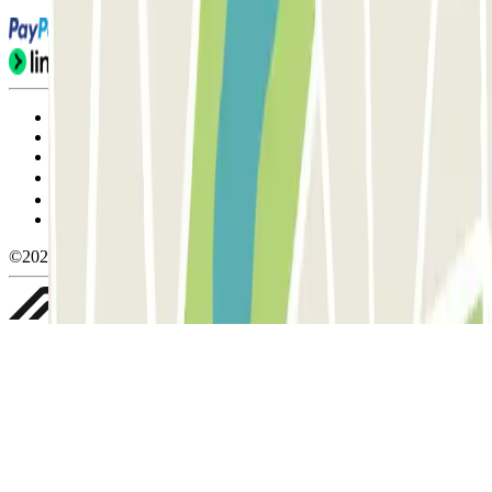
Condiciones de uso y contratación
Condiciones de cancelación
Política de cookies
Gestionar cookies
Política de privacidad
Whistleblowing
©2026 Parclick. All rights reserved