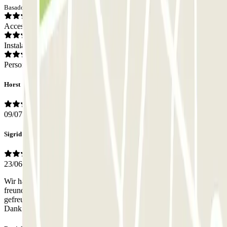
Basado en 13 opiniones
Acceso
Instalaciones
Personal
Horst
09/07/2026
Sigrid
23/06/2026
Wir haben das Glück gehabt von dem unwahrscheinlich
freundlichen Luca begrüßt und betreut zu werden das hat uns sehr
gefreut und es hat alles ganz wunderbar geklappt vielen herzlichen
Dank Sigrid und Helmuth