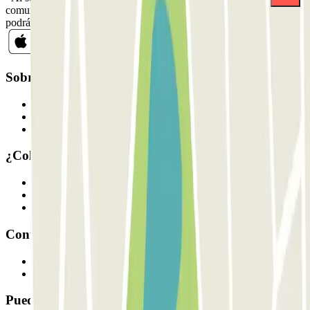
comunicaciones comerciales de Parclick. Sin ningún compromiso,
podrás darte de baja cuando quieras en la misma newsletter.
Sobre Parclick
Quiénes somos
Cómo funciona
Nuestros parkings
¿Colaboramos?
Profesionales
Proveedor de parking
Afiliados
Contacto
Contáctanos
FAQ
Puedes utilizar estos métodos de pago: