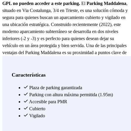
GPL no pueden acceder a este parking.
El
Parking Maddalena
,
situado en Via Costalunga, 3/4 en Trieste, es una solución cómoda y
segura para quienes buscan un aparcamiento cubierto y vigilado en
una ubicación estratégica. Construido recientemente (2022), este
moderno aparcamiento subterráneo se desarrolla en dos niveles
inferiores (-2 y -3) y es perfecto para quienes desean dejar su
vehículo en un área protegida y bien servida. Una de las principales
ventajas del Parking Maddalena es su proximidad a puntos clave de
la ciudad. A pocos pasos se encuentra el Hospital Infantil Burlo
Garofolo, uno de los centros pediátricos más importantes de Italia, lo
que hace de este aparcamiento una opción ideal para quienes tienen
Características
citas o visitas médicas. Además, las salidas peatonales en Via
dell'Istria permiten un acceso rápido y cómodo a la zona
Plaza de parking garantizada
circundante. Además del hospital, el aparcamiento está cerca de
Parking con altura máxima permitida (1.95m)
varios lugares de interés: - Centro histórico de Trieste, accesible en
Accesible para PMR
transporte público. - Universidad de Trieste, un importante centro
Cubierto
académico de la ciudad. - Puerto de Trieste, ideal para quienes
Vigilado
viajan en barco o ferry. Reservar una plaza en Parking Maddalena es
muy fácil y rápido. Gracias a Parclick, puedes reservar tu