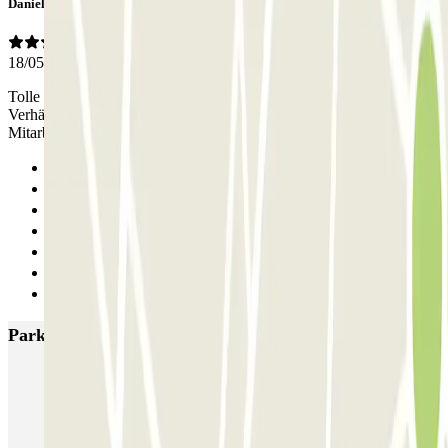
Daniela
18/05/2026
Tolle Tiefgarage, Parkplätze groß genug, gutes Preis Leistung
Verhältnis , gute Kommunikation per WhatsApp, sehr nette
Mitarbeiter vor Ort (Luca und Federico)
Anterior
1
2
3
4
5
Siguiente
Parkings más valorados en Trieste
SABA Trieste Maggiore
Garage Regina
Drivers Gilbe - Torri D'Europa - Centro e Porto di Trieste - Coperto