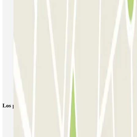
Trieste Park - Shuttle - Stazione e Porto di Trieste
Drivers Gilbe - Torri D'Europa - Centro e Porto di Trieste -
Scoperto
Top Car Trieste Porto - Car Valet - Scoperto
Top Car Trieste Porto - Car Valet - Coperto
Carli - Coperto - Shuttle
Parking Maddalena
Parking Maddalena - Shuttle - Porto di Trieste
Los parkings
más reservados
Parking en Madrid
Parking en Barcelona
Parking en Aeropuerto Barcelona