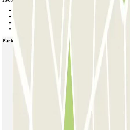
28/03/2025
Anterior
1
2
Siguiente
Parkings más valorados en Marsella
Ecolowpark - Proche Aéroport Marseille Provence - Découvert
Rome
Blue Valet - Aéroport de Marseille (MRS) - Extérieur
MyValetservices2.0 - Service Voiturier - Aéroport de Marseille
Centre du pneu - Aéroport de Marseille
Service Voiturier PARKING SERVICES - Aéroport Marseille
Provence
INDIGO Paradis Mélizan
INDIGO Préfecture