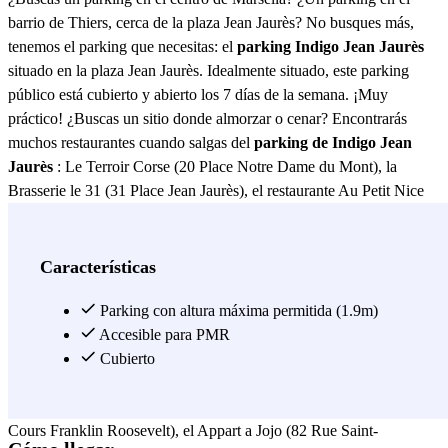
barrio de Thiers, cerca de la plaza Jean Jaurès? No busques más,
tenemos el parking que necesitas: el
parking Indigo Jean Jaurès
situado en la plaza Jean Jaurès. Idealmente situado, este parking
público está cubierto y abierto los 7 días de la semana. ¡Muy
práctico! ¿Buscas un sitio donde almorzar o cenar? Encontrarás
muchos restaurantes cuando salgas del
parking de Indigo Jean
Jaurès
: Le Terroir Corse (20 Place Notre Dame du Mont), la
Brasserie le 31 (31 Place Jean Jaurès), el restaurante Au Petit Nice
(28 Place Jean Jaurès), La Marche à Suivre (12 Rue Vian) para
disfrutar de un buen trozo de carne, Le Bouchon Du Théâtre (33
Rue Ferrari) un restaurante que ofrece obras de teatro durante su
Características
cena, Le Carillon (26 Place Notre Dame du Mont) si te apetece una
pizza o el restaurante Le Jardin d'à Côté (65 Cours Julien). Para los
Parking con altura máxima permitida (1.9m)
más fiesteros que sólo quieran tomarse una copa (o dos), vayan al
Accesible para PMR
Bar de la Plaine que es un bar en la Place Jean Jaurès, el Champ De
Cubierto
Mars (12 Rue André Poggioli) o el Bar des Maraîchers (101 Rue
Curiol). Si te alojas en uno de los siguientes hoteles: Hotel Azur (24
Cours Franklin Roosevelt), el Appart a Jojo (82 Rue Saint-