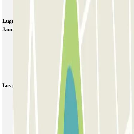
INDIGO Quai d'Arenc
INDIGO République
Lugares y eventos interesantes cerca de INDIGO Jean
Jaurès
Aparcar en la La Canebière
Aparcar cerca de la Estación Saint-Charles de Marsella
Aparcar cerca del Viejo Puerto de Marsella
Marsella ZBE: Aparcar en la zona de bajas emisiones | Parclick
Los parkings
más reservados
Parking en Madrid
Parking en Barcelona
Parking en Aeropuerto Barcelona
Parking en Aeropuerto Madrid Barajas