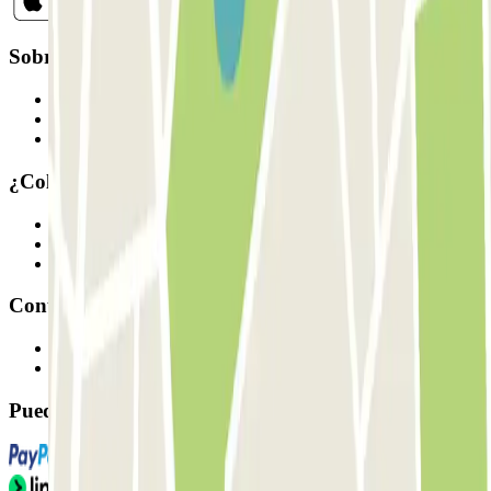
Sobre Parclick
Quiénes somos
Cómo funciona
Nuestros parkings
¿Colaboramos?
Profesionales
Proveedor de parking
Afiliados
Contacto
Contáctanos
FAQ
Puedes utilizar estos métodos de pago: