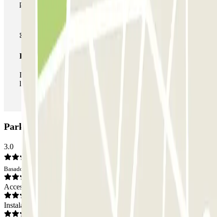
parkings de este operador disponibles en Parclick.
Pase ilimitado
Durante tu estancia podrás entrar y salir del parking todas
las veces que quieras.
Parking INDIGO Jean Jaurès: Opiniones
3.0
Basado en 4 opiniones
Acceso
Instalaciones