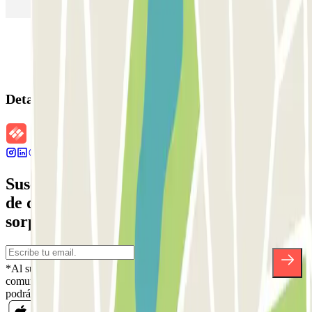
Parking en Sants - Estación de Barcelona
Parking en Atocha
Detalles de la reserva
Suscríbete a nuestra newsletter y entérate
de descuentos, sorteos y otras muchas
sorpresas.
*Al suscribirte aceptas nuestra Política de Privacidad para recibir
comunicaciones comerciales de Parclick. Sin ningún compromiso,
podrás darte de baja cuando quieras en la misma newsletter.