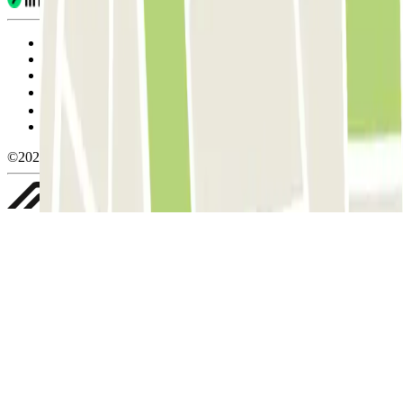
Condiciones de uso y contratación
Condiciones de cancelación
Política de cookies
Gestionar cookies
Política de privacidad
Whistleblowing
©2026 Parclick. All rights reserved