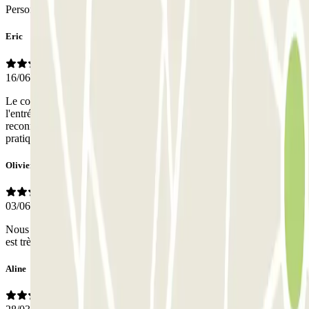
Personal
Eric
16/06/2025
Le code obtenu par réservation Internet n'a pas fonctionné pour
l'entrée piéton. Par contre, l'entrée et la sortie voiture avec
reconnaissance de la plaque a très bien fonctionné et est très
pratique.
Olivier
03/06/2025
Nous n'avons pas eu de contact avec le personnel. La porte d'entrée
est très dur à ouvrir. Ce n'est pas normal.
Aline