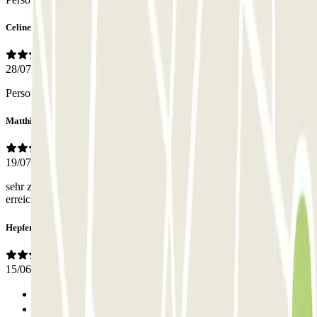
Celine
28/07/2026
Personnels très sympathique et qui répond vite
Matthias
19/07/2026
sehr zentral gelegenes Parkhaus mit enger Zufahrt, aber schwer
erreichbar durch sehr enge Gassen!
Hepfer
15/06/2026
Anterior
1