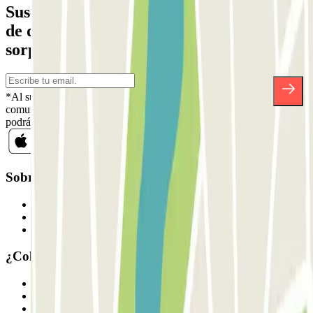
Suscríbete a nuestra newsletter y entérate
de descuentos, sorteos y otras muchas
sorpresas.
*Al suscribirte aceptas nuestra Política de Privacidad para recibir
comunicaciones comerciales de Parclick. Sin ningún compromiso,
podrás darte de baja cuando quieras en la misma newsletter.
Sobre Parclick
Quiénes somos
Cómo funciona
Nuestros parkings
¿Colaboramos?
Profesionales
Proveedor de parking
Afiliados