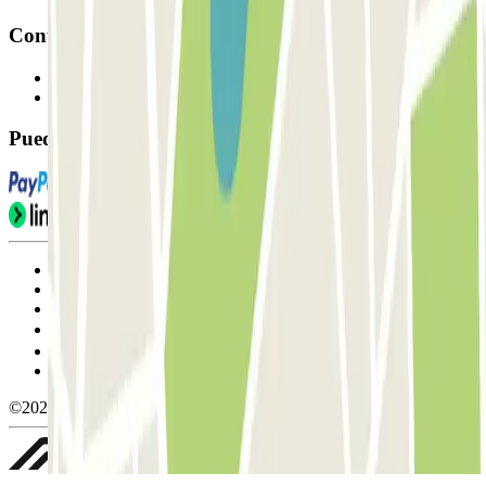
Contacto
Contáctanos
FAQ
Puedes utilizar estos métodos de pago:
Condiciones de uso y contratación
Condiciones de cancelación
Política de cookies
Gestionar cookies
Política de privacidad
Whistleblowing
©2026 Parclick. All rights reserved