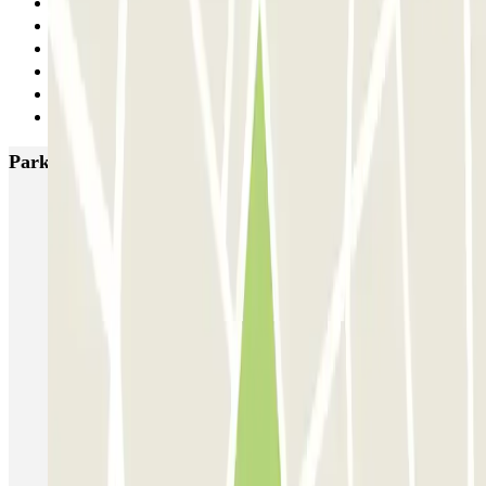
23
24
25
26
27
Siguiente
Parkings más valorados en Lisboa
SABA Estádio Universitário de Lisboa
Doca - Parque das Nações
Liberdade
Rua Alexandre Braga
JETPARK Aeroporto Lisboa - coberto
JETPARK Aeroporto Lisboa - descoberto
EASYPARKING Aeroporto Lisboa - P&R - coberto
Inspira Santa Marta
SABA Praça do Município
Airpark - Valet - Aeroporto Lisboa - indoor