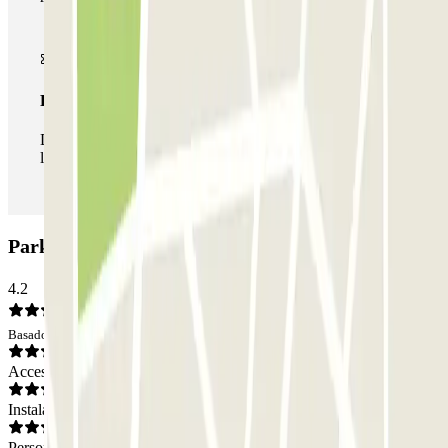
Pase ilimitado
Durante tu estancia podrás entrar y salir del parking todas
las veces que quieras.
Parking The Lumiares: Opiniones
4.2
Basado en 217 opiniones
Acceso
Instalaciones
Personal