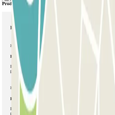
Productos de Parclick
Productos de Parclick
Pase básico
Durante tu estancia podrás entrar y salir una única vez al
parking
Pase multiparking
Durante tu estancia podrás hacer uso de toda la red de
parkings de este operador disponibles en Parclick.