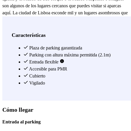
son algunos de los lugares cercanos que puedes visitar si aparcas
aquí. La ciudad de Lisboa esconde mil y un lugares asombrosos que
no te dejarán indiferente, por eso, es importante que sepas que lo
mejor es moverse en transporte público. Muy próximo al parking
tienes la parada de tranvía Rossio (número 28), y las paradas de
Características
metro Rossio (Vd) y Restauradores (Az). Y ya que estás por esta
zona, visita la Praça Rossio, la Praça da Figueira, la Praça Luís de
Plaza de parking garantizada
Camões o la Praça dos Restauradores, donde se encuentra el
Parking con altura máxima permitida (2.1m)
Monumento dos Restauradores. Si reservas este parking, no sólo
Entrada flexible
podrás aparcar cerca del centro de Lisboa, sino también pasear los
Accesible para PMR
alrededores y encontrarte con lugares como: el Convento do Carmo,
Cubierto
el Ascensor da Glória o de Santa Justa y la Basílica dos Mártires.
Vigilado
Ver más
Cómo llegar
Entrada al parking