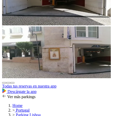
Todas tus reservas en nuestra app
Descárgate la app
Ver más parkings
Home
>
Portugal
>
Parking Lisboa