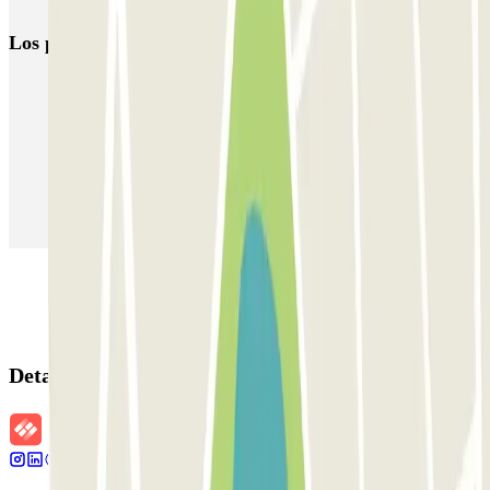
Los parkings
más reservados
Parking en Madrid
Parking en Barcelona
Parking en Aeropuerto Barcelona
Parking en Aeropuerto Madrid Barajas
Parking en Sants - Estación de Barcelona
Parking en Atocha
Detalles de la reserva