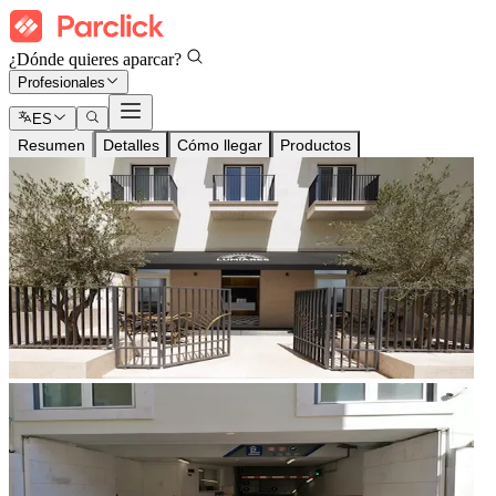
¿Dónde quieres aparcar?
Profesionales
ES
Resumen
Detalles
Cómo llegar
Productos