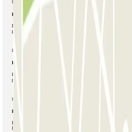
Pase básico
Durante tu estancia podrás entrar y salir una única vez al
parking
Pase multiparking
Durante tu estancia podrás hacer uso de toda la red de
parkings de este operador disponibles en Parclick.
Pase ilimitado
Durante tu estancia podrás entrar y salir del parking todas
las veces que quieras.