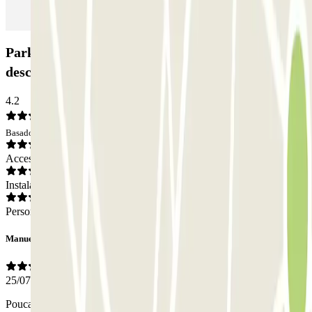
Parking JETPARK Aeroporto Lisboa -
descoberto: Opiniones
4.2
Basado en 87 opiniones
Acceso
Instalaciones
Personal
Manuel
25/07/2026
Pouca informação ou existente de indicação ao parque. Restaurante,