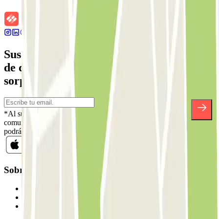
Suscríbete a nuestra newsletter y entérate
de descuentos, sorteos y otras muchas
sorpresas.
*Al suscribirte aceptas nuestra Política de Privacidad para recibir
comunicaciones comerciales de Parclick. Sin ningún compromiso,
podrás darte de baja cuando quieras en la misma newsletter.
Sobre Parclick
Quiénes somos
Cómo funciona
Nuestros parkings