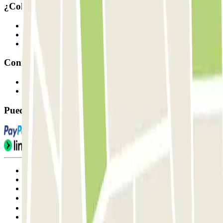
¿Colaboramos?
Profesionales
Proveedor de parking
Afiliados
Contacto
Contáctanos
FAQ
Puedes utilizar estos métodos de pago:
Condiciones de uso y contratación
Condiciones de cancelación
Política de cookies
Gestionar cookies
Política de privacidad
Whistleblowing