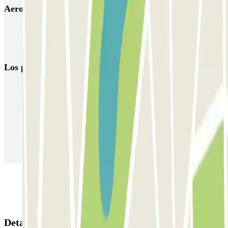
Aeroporto Lisboa - descoberto
Parking Aeropuerto Lisboa low cost & larga estancia (T1 y T2)
Aparcar en Rock in Rio Lisboa
Los parkings
más reservados
Parking en Madrid
Parking en Barcelona
Parking en Aeropuerto Barcelona
Parking en Aeropuerto Madrid Barajas
Parking en Sants - Estación de Barcelona
Parking en Atocha
Detalles de la reserva