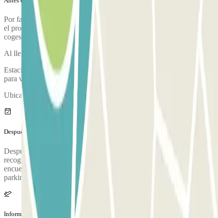
Antes de tu viaje
Por favor llega al parking con tiempo suficiente. Ten en cuenta que
el proceso de check-in desde que aparcas, se comprueba tu reserva y
coges el autobús al aeropuerto, dura aproximadamente 5 minutos
Al llegar, se realizará una inspección de tu vehículo.
Estaciona tu vehículo y acércate a la oficina de atención al cliente
para validar tu reserva.
Ubicación de la cabina de atención al cliente: Dentro del parking.
Después de tu viaje
Después de recoger tus maletas, llama al parking para solicitar la
recogida. Durante la llamada, una persona te confirmará el punto de
encuentro en la terminal del aeropuerto. El número de teléfono del
parking se proporcionará una vez hecha la reserva.
Información adicional