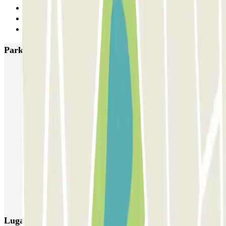
28
29
Siguiente
Parkings más valorados en Lisboa
SABA Estádio Universitário de Lisboa
Doca - Parque das Nações
Liberdade
Rua Alexandre Braga
JETPARK Aeroporto Lisboa - coberto
JETPARK Aeroporto Lisboa - descoberto
EASYPARKING Aeroporto Lisboa - P&R - coberto
Inspira Santa Marta
SABA Praça do Município
Airpark - Valet - Aeroporto Lisboa - indoor
Lugares y eventos interesantes cerca de JETPARK