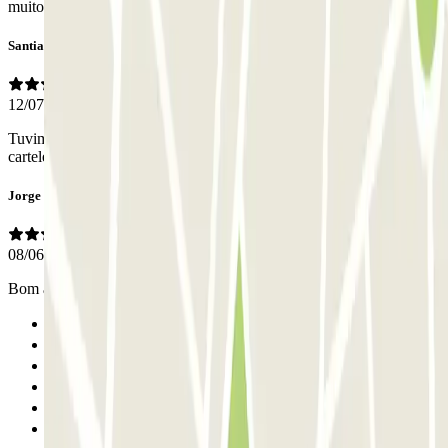
muito satisfeito
Santiago
12/07/2026
Tuvimos muchos problemas para encontrar el parking. No hay
carteles ni señalizaciones
Jorge
08/06/2026
Bom atendimento, rapidez e eficácia
Anterior
1
2
3
4
5