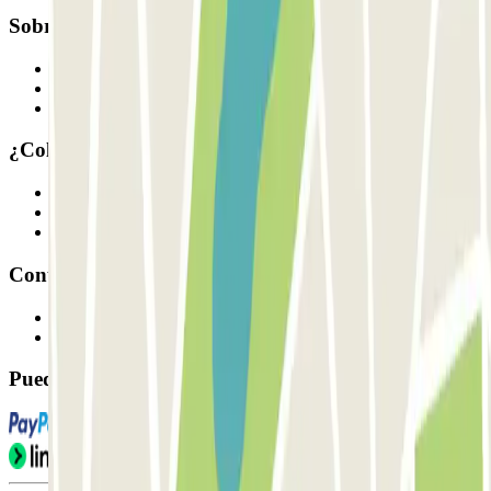
Sobre Parclick
Quiénes somos
Cómo funciona
Nuestros parkings
¿Colaboramos?
Profesionales
Proveedor de parking
Afiliados
Contacto
Contáctanos
FAQ
Puedes utilizar estos métodos de pago: