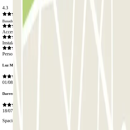
4.3
Basado en 146 opiniones
Acceso
Instalaciones
Personal
Luz Mary
01/08/2026
Darren
18/07/2026
Spacious car park unlike a lot that are very narrow.