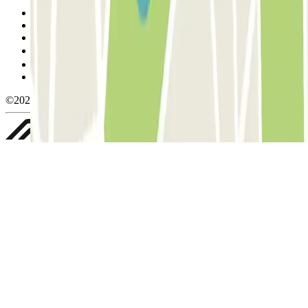
Condiciones de uso y contratación
Condiciones de cancelación
Política de cookies
Gestionar cookies
Política de privacidad
Whistleblowing
©2026 Parclick. All rights reserved