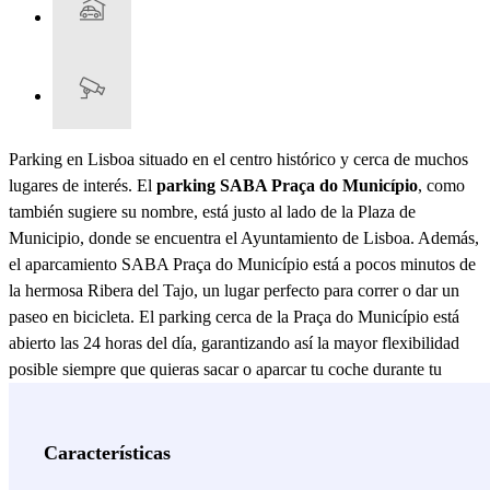
Parking en Lisboa situado en el centro histórico y cerca de muchos
lugares de interés. El
parking SABA Praça do Município
, como
también sugiere su nombre, está justo al lado de la Plaza de
Municipio, donde se encuentra el Ayuntamiento de Lisboa. Además,
el aparcamiento SABA Praça do Município está a pocos minutos de
la hermosa Ribera del Tajo, un lugar perfecto para correr o dar un
paseo en bicicleta. El parking cerca de la Praça do Município está
abierto las 24 horas del día, garantizando así la mayor flexibilidad
posible siempre que quieras sacar o aparcar tu coche durante tu
estancia en Lisboa. Además, el parking está constantemente
vigilado, para que puedas disfrutar de tu visita a los principales
lugares de interés de la ciudad sin preocuparte por el estado de tu
Características
vehículo. Si quieres ir de compras, el aparcamiento SABA Praça do