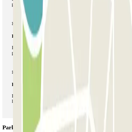
parking
Pase multiparking
Durante tu estancia podrás hacer uso de toda la red de
parkings de este operador disponibles en Parclick.
Pase ilimitado
Durante tu estancia podrás entrar y salir del parking todas
las veces que quieras.
Parking SABA Praça do Município: Opiniones