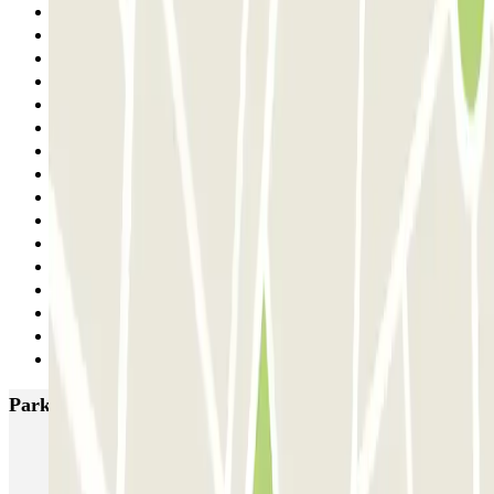
17
18
19
20
21
22
23
24
25
26
27
28
29
30
31
Siguiente
Parkings más valorados en Lisboa
SABA Estádio Universitário de Lisboa
Doca - Parque das Nações