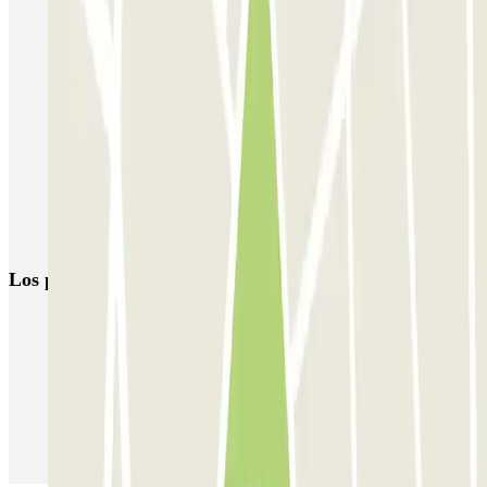
Liberdade
Rua Alexandre Braga
JETPARK Aeroporto Lisboa - coberto
JETPARK Aeroporto Lisboa - descoberto
EASYPARKING Aeroporto Lisboa - P&R - coberto
Inspira Santa Marta
SABA Praça do Município
Airpark - Valet - Aeroporto Lisboa - indoor
Los parkings
más reservados
Parking en Madrid
Parking en Barcelona
Parking en Aeropuerto Barcelona
Parking en Aeropuerto Madrid Barajas
Parking en Sants - Estación de Barcelona
Parking en Atocha