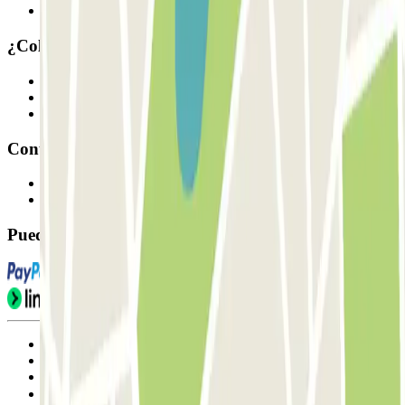
Nuestros parkings
¿Colaboramos?
Profesionales
Proveedor de parking
Afiliados
Contacto
Contáctanos
FAQ
Puedes utilizar estos métodos de pago:
Condiciones de uso y contratación
Condiciones de cancelación
Política de cookies
Gestionar cookies