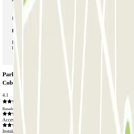
Pase ilimitado
Durante tu estancia podrás entrar y salir del parking todas
las veces que quieras.
Parking Terminal1 - Valet - Aeroporto de Lisboa -
Coberto: Opiniones
4.1
Basado en 6 opiniones
Acceso
Instalaciones