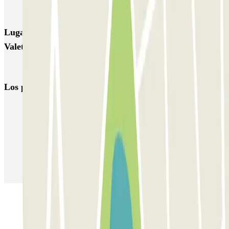
Airpark - Valet - Aeroporto Lisboa - indoor
Lugares y eventos interesantes cerca de Terminal1 -
Valet - Aeroporto de Lisboa - Coberto
Parking Aeropuerto Lisboa low cost & larga estancia (T1 y T2)
Los parkings
más reservados
Parking en Madrid
Parking en Barcelona
Parking en Aeropuerto Barcelona
Parking en Aeropuerto Madrid Barajas
Parking en Sants - Estación de Barcelona
Parking en Atocha