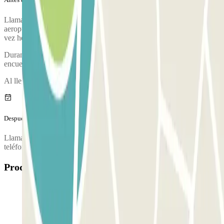
Llama al parking aproximadamente 20 minutos antes de llegar al
aeropuerto. El número de teléfono del parking se proporcionará una
vez hecha la reserva.
Durante la llamada, una persona te confirmará el punto de
encuentro.
Al llegar, se realizará una inspección de tu vehículo.
Después de tu viaje
Llama al parking para solicitar la entrega del vehículo. El número de
teléfono del parking se proporcionará una vez hecha la reserva.
Productos disponibles