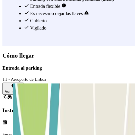
24h y vigilado cerca del aeropuerto de Lisboa y disfruta de su
Entrada flexible
servicio de aparcacoches. ¡Reserva ya en el parking Terminal1 -
Es necesario dejar las llaves
Valet - Aeroporto de Lisboa - Coberto! En este aparcamiento es
Cubierto
necesario dejar las llaves del coche.
Vigilado
Ver más
Cómo llegar
Entrada al parking
T1 - Aeroporto de Lisboa
Ver mapa
Instrucciones
Antes de tu viaje