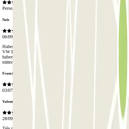
Personal
Nele
06/09/2023
Haben ein paar Tage in Lissabon verbracht und wollten unseren
VW Bus in einem Parkhaus unterstellen. Mithilfe unseres AirTags
haben wir dann aber feststellen müssen, dass das Auto einfach
mitten in einem Wohngebiet abgestellt wurde. Sehr unseriös!!!
Francisco Aritz
03/07/2023
Valentine
28/09/2022
Très mecontent 1h pour récupérer mon vehicule donc rendez vous