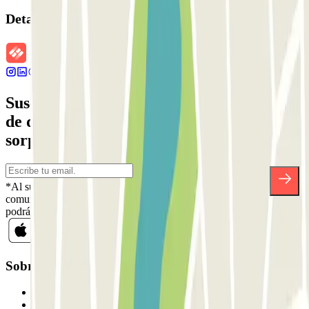
Detalles de la reserva
Suscríbete a nuestra newsletter y entérate
de descuentos, sorteos y otras muchas
sorpresas.
*Al suscribirte aceptas nuestra Política de Privacidad para recibir
comunicaciones comerciales de Parclick. Sin ningún compromiso,
podrás darte de baja cuando quieras en la misma newsletter.
Sobre Parclick
Quiénes somos
Cómo funciona