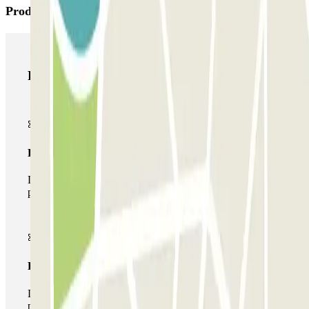
Productos de Parclick
Productos de Parclick
Pase básico
Durante tu estancia podrás entrar y salir una única vez al
parking
Pase multiparking
Durante tu estancia podrás hacer uso de toda la red de
parkings de este operador disponibles en Parclick.