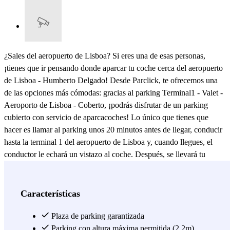
¿Sales del aeropuerto de Lisboa? Si eres una de esas personas,
¡tienes que ir pensando donde aparcar tu coche cerca del aeropuerto
de Lisboa - Humberto Delgado! Desde Parclick, te ofrecemos una
de las opciones más cómodas: gracias al parking Terminal1 - Valet -
Aeroporto de Lisboa - Coberto, ¡podrás disfrutar de un parking
cubierto con servicio de aparcacoches! Lo único que tienes que
hacer es llamar al parking unos 20 minutos antes de llegar, conducir
hasta la terminal 1 del aeropuerto de Lisboa y, cuando llegues, el
conductor le echará un vistazo al coche. Después, se llevará tu
vehículo hasta el parking cubierto, a tan solo 2 km del aeropuerto.
De esta manera, ¡ahorrarás más tiempo! A tu vuelta, llama al parking
cuando estés recogiendo tus maletas para solicitar la devolución de
Características
tu coche y... ¡a casa! Además, se trata de un parking 24h cerca del
aeropuerto de Lisboa. Puedes viajar a cualquier hora del día
Plaza de parking garantizada
porque... ¡el parking estará abierto! Aprovecha este parking cubierto,
Parking con altura máxima permitida (2.2m)