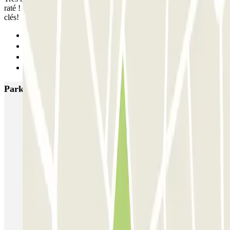
raté ! Et l'employé qui me réclame 10€ au moment de récupérer mes
clés!
Anterior
1
2
Siguiente
Parkings más valorados en Lisboa
SABA Estádio Universitário de Lisboa
Doca - Parque das Nações
Liberdade
Rua Alexandre Braga
JETPARK Aeroporto Lisboa - coberto
JETPARK Aeroporto Lisboa - descoberto
EASYPARKING Aeroporto Lisboa - P&R - coberto
Inspira Santa Marta
SABA Praça do Município