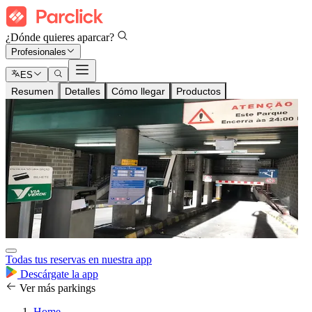
¿Dónde quieres aparcar?
Profesionales
ES
Resumen
Detalles
Cómo llegar
Productos
Todas tus reservas en nuestra app
Descárgate la app
Ver más parkings
Home