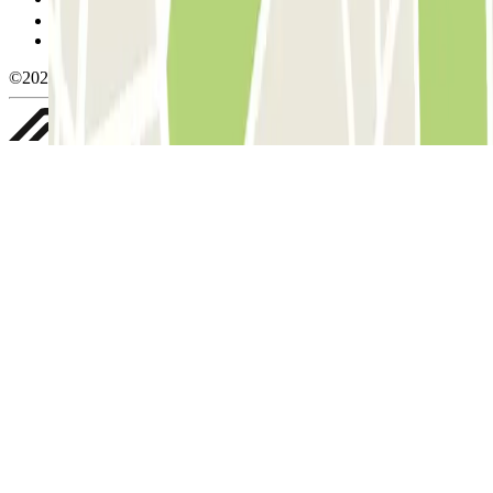
Política de privacidad
Whistleblowing
©2026 Parclick. All rights reserved