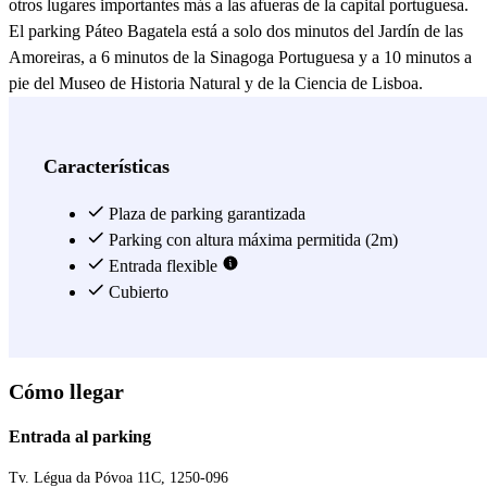
otros lugares importantes más a las afueras de la capital portuguesa.
El parking Páteo Bagatela está a solo dos minutos del Jardín de las
Amoreiras, a 6 minutos de la Sinagoga Portuguesa y a 10 minutos a
pie del Museo de Historia Natural y de la Ciencia de Lisboa.
Además, podrás plantarte en lugares tán emblemáticos como la
Plaza del Comercio en tan solo 20 minutos en transporte público. Si
por el contario, eres estudiante de la Universidade Aberta de Lisboa
Características
y quieres tener tu coche cerca, si aparcas en el Parking Páteo
Bagatela, tendrás el coche a solo 10 minutos de clase. Ya ves, con
Plaza de parking garantizada
Parclick lo tienes fácil. ¡No te lo pienses y reserva ya tu plaza de
Parking con altura máxima permitida (2m)
aparcamiento en Lisboa!
Entrada flexible
Cubierto
Ver más
Cómo llegar
Entrada al parking
Tv. Légua da Póvoa 11C, 1250-096