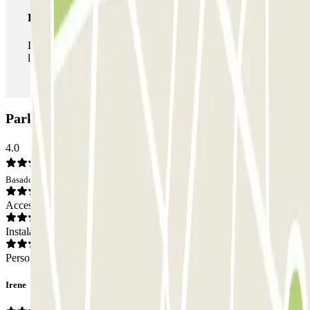
Pase ilimitado
Durante tu estancia podrás entrar y salir del parking todas
las veces que quieras.
Parking Patéo Bagatela: Opiniones
4.0
Basado en 2 opiniones
Acceso
Instalaciones
Personal
Irene