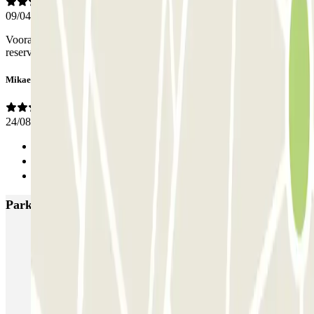
09/04/2026
Vooraf gereserveerd en betaald. Uitrijden ging niet automatisch op
reservering en kenteken
Mikael
24/08/2019
Anterior
1
Siguiente
Parkings más valorados en Lisboa
SABA Estádio Universitário de Lisboa
Doca - Parque das Nações
Liberdade
Rua Alexandre Braga
JETPARK Aeroporto Lisboa - coberto