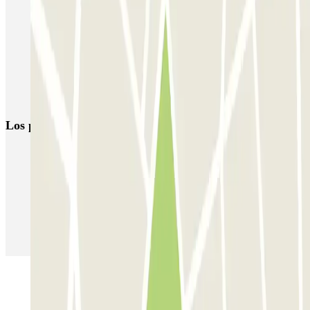
JETPARK Aeroporto Lisboa - descoberto
EASYPARKING Aeroporto Lisboa - P&R - coberto
Inspira Santa Marta
SABA Praça do Município
Airpark - Valet - Aeroporto Lisboa - indoor
Los parkings
más reservados
Parking en Madrid
Parking en Barcelona
Parking en Aeropuerto Barcelona
Parking en Aeropuerto Madrid Barajas
Parking en Sants - Estación de Barcelona
Parking en Atocha