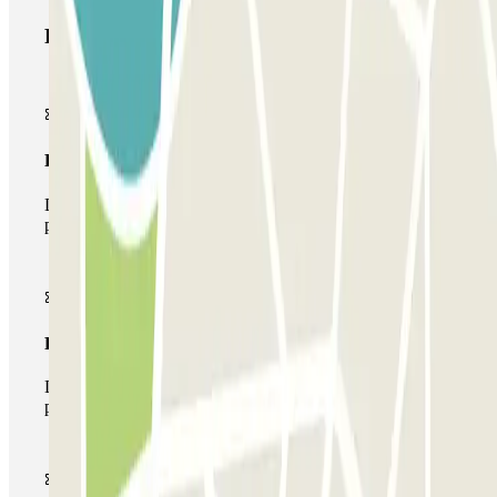
Productos de Parclick
Pase básico
Durante tu estancia podrás entrar y salir una única vez al
parking
Pase multiparking
Durante tu estancia podrás hacer uso de toda la red de
parkings de este operador disponibles en Parclick.