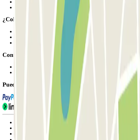
Cómo funciona
Nuestros parkings
¿Colaboramos?
Profesionales
Proveedor de parking
Afiliados
Contacto
Contáctanos
FAQ
Puedes utilizar estos métodos de pago:
Condiciones de uso y contratación
Condiciones de cancelación
Política de cookies
Gestionar cookies