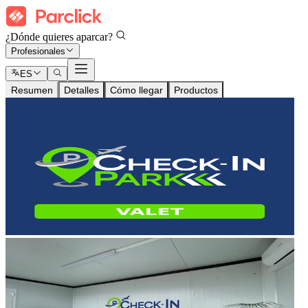
¿Dónde quieres aparcar?
Profesionales
ES
Resumen
Detalles
Cómo llegar
Productos