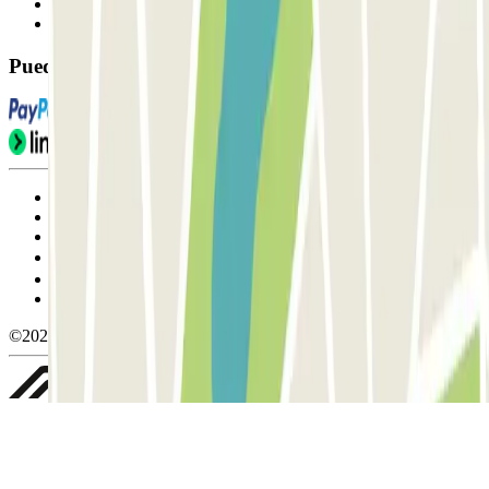
Contáctanos
FAQ
Puedes utilizar estos métodos de pago:
Condiciones de uso y contratación
Condiciones de cancelación
Política de cookies
Gestionar cookies
Política de privacidad
Whistleblowing
©2026 Parclick. All rights reserved