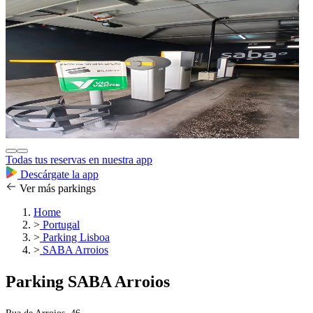
Todas tus reservas en nuestra app
Descárgate la app
Ver más parkings
Home
>
Portugal
>
Parking Lisboa
>
SABA Arroios
Parking SABA Arroios