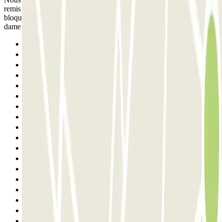
remis l'employe ne m'a pas permis de sortir. Je me suis retrouvée
bloquée a la sortie avec des voitures derrier moi. Heureusement une
dame qui parlait francais et portuguais est venue m'aid
Anterior
1
2
3
4
5
6
7
8
9
10
11
12
13
14
15
16
17