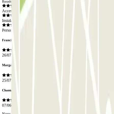
Basado en 54 opiniones
Acceso
Instalaciones
Personal
Francisco Javie
26/07/2026
Margarete
25/07/2026
Chantal
07/06/2026
Nous sommes sortis un jour qui etait férié, le papier que m'avait