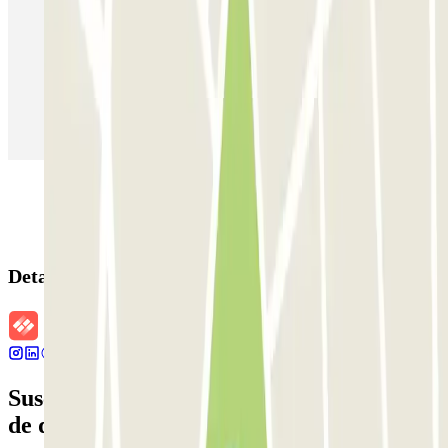
Parking en Madrid
Parking en Barcelona
Parking en Aeropuerto Barcelona
Parking en Aeropuerto Madrid Barajas
Parking en Sants - Estación de Barcelona
Parking en Atocha
Detalles de la reserva
Suscríbete a nuestra newsletter y entérate
de descuentos, sorteos y otras muchas