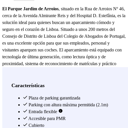
El Parque Jardim de Arroios
, situado en la Rua de Arroios Nº 46,
cerca de la Avenida Almirante Reis y del Hospital D. Estefânia, es la
solución ideal para quienes buscan un aparcamiento cómodo y
seguro en el corazón de Lisboa. Situado a unos 200 metros del
Consejo de Distrito de Lisboa del Colegio de Abogados de Portugal,
es una excelente opción para que sus empleados, personal y
visitantes aparquen sus coches. El aparcamiento está equipado con
tecnología de última generación, como lectura óptica y de
proximidad, sistema de reconocimiento de matrículas y práctico
pago por cajero automático. También contamos con el sistema Vía
Verde, que permite un acceso rápido y eficaz, garantizando más
tiempo para lo que realmente importa. Para complementar nuestros
Características
servicios, próximamente ofreceremos un servicio de lavado de
coches, para que puedas cuidar tu vehículo, así como estaciones de
Plaza de parking garantizada
recarga eléctrica. El aparcamiento dispone de dos accesos
Parking con altura máxima permitida (2.1m)
peatonales, uno de ellos con dos ascensores, con acceso directo a la
Entrada flexible
Rua de Arroios y a la Rua Frei Francisco Foreiro.
Accesible para PMR
Cubierto
Ver más