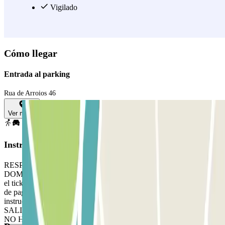
Vigilado
Cómo llegar
Entrada al parking
Rua de Arroios 46
Ver mapa
Instrucciones
RESPETEN EL HORARIO DEL PARKING: DE LUNES A
DOMINGO A 7H A 22H A TU LLEGADA: entra al parking, saca
el ticket de rotación y haz la validación del multidia en las máquinas
de pago o en la cabina de control PARA SALIR: sigue las
instrucciones del personal. SI TU PASE PERMITE ENTRADAS Y
SALIDAS ILIMITADAS: utiliza el ticket que te dio el personal. SI
NO HAY PESONAL: usa el interfono