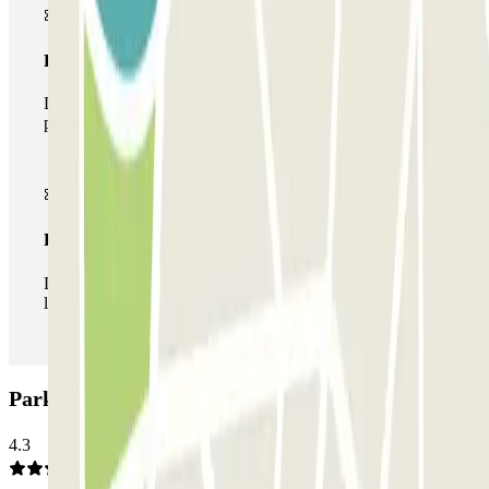
Pase multiparking
Durante tu estancia podrás hacer uso de toda la red de
parkings de este operador disponibles en Parclick.
Pase ilimitado
Durante tu estancia podrás entrar y salir del parking todas
las veces que quieras.
Parking SABA Arroios: Opiniones
4.3