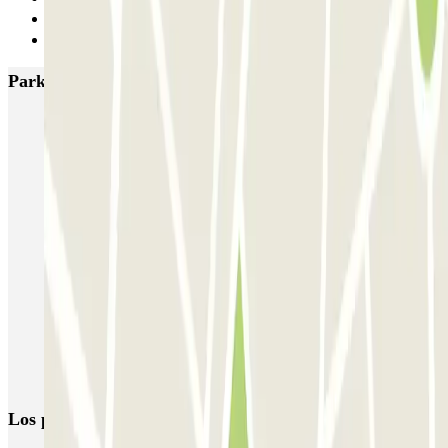
18
Siguiente
Parkings más valorados en Lisboa
SABA Estádio Universitário de Lisboa
Doca - Parque das Nações
Liberdade
Rua Alexandre Braga
JETPARK Aeroporto Lisboa - coberto
JETPARK Aeroporto Lisboa - descoberto
EASYPARKING Aeroporto Lisboa - P&R - coberto
Inspira Santa Marta
SABA Praça do Município
Airpark - Valet - Aeroporto Lisboa - indoor
Los parkings
más reservados