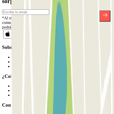
sorpresas.
*Al suscribirte aceptas nuestra Política de Privacidad para recibir
comunicaciones comerciales de Parclick. Sin ningún compromiso,
podrás darte de baja cuando quieras en la misma newsletter.
Sobre Parclick
Quiénes somos
Cómo funciona
Nuestros parkings
¿Colaboramos?
Profesionales
Proveedor de parking
Afiliados
Contacto