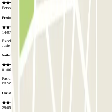
Personal
Frederic
14/07/2026
Excellente expérience, ont re fera appel si besoin , Je recommande .
Juste précisé que c'est un parking dépose minute "sous terrain".
Nathalie
01/06/2026
Pas d’avis sur le parking (installations) en lui même car un voiturier
est venu chercher/ramener mon véhicule. Très pratique et facile
Christine
29/05/2026