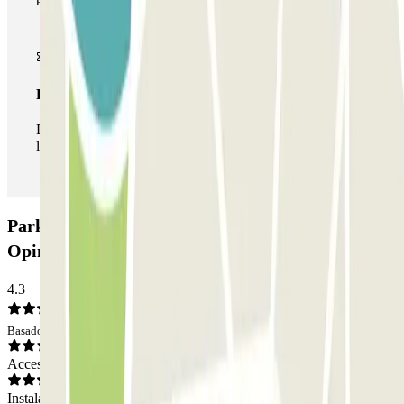
Pase ilimitado
Durante tu estancia podrás entrar y salir del parking todas
las veces que quieras.
Parking PARKEY Gare St Jean Bordeaux - valet:
Opiniones
4.3
Basado en 15 opiniones
Acceso
Instalaciones