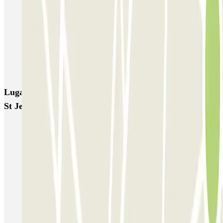
Blue Valet - Aéroport de Bordeaux (BOD) - Couvert
Beep Valet - Aéroport Bordeaux
Blue Valet - Aéroport de Bordeaux (BOD) - Exterieur
Blue Valet - Service Voiturier - Gare Saint Jean Bordeaux
Lugares y eventos interesantes cerca de PARKEY Gare
St Jean Bordeaux - valet
Aparcar cerca de la estación de tren de Burdeos Saint-Jean
Aparcar cerca de la Plaza Pey Berland
Aparca cerca de la Plaza de los Grandes Hombres de Burdeos
Parkings cerca de la Terminal Billi del Aeropuerto de Burdeos-
Mérignac (BOD)
Parking aeropuerto de Burdeos low cost (corta & larga estancia)