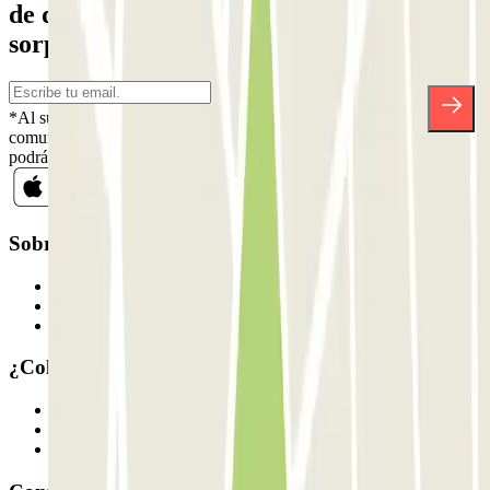
de descuentos, sorteos y otras muchas
sorpresas.
*Al suscribirte aceptas nuestra Política de Privacidad para recibir
comunicaciones comerciales de Parclick. Sin ningún compromiso,
podrás darte de baja cuando quieras en la misma newsletter.
Sobre Parclick
Quiénes somos
Cómo funciona
Nuestros parkings
¿Colaboramos?
Profesionales
Proveedor de parking
Afiliados