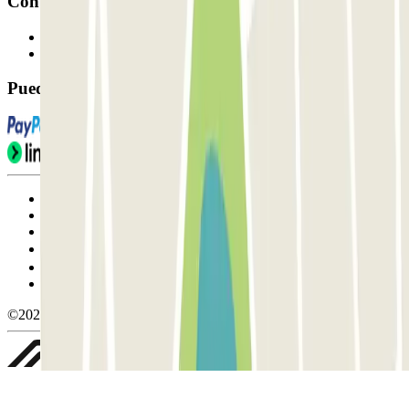
Contacto
Contáctanos
FAQ
Puedes utilizar estos métodos de pago:
Condiciones de uso y contratación
Condiciones de cancelación
Política de cookies
Gestionar cookies
Política de privacidad
Whistleblowing
©2026 Parclick. All rights reserved