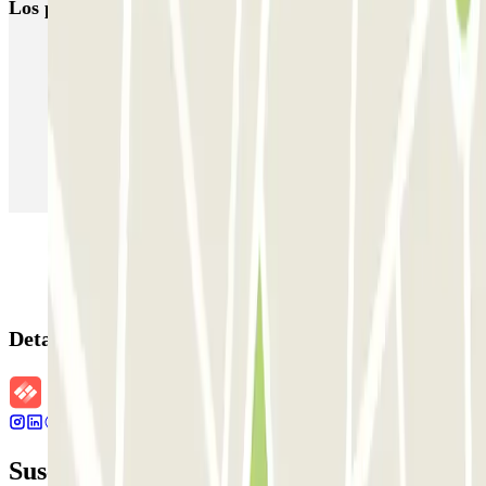
Los parkings
más reservados
Parking en Madrid
Parking en Barcelona
Parking en Aeropuerto Barcelona
Parking en Aeropuerto Madrid Barajas
Parking en Sants - Estación de Barcelona
Parking en Atocha
Detalles de la reserva
Suscríbete a nuestra newsletter y entérate