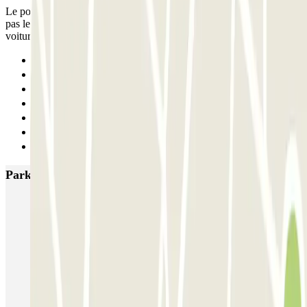
Le point de rdv est très compliqué à atteindre quand on ne connaît
pas le secteur. Même le GPS ne trouve pas. Heureusement, notre
voiturier a été bienveillant et réactif et nous avons pu nous retrouver.
Anterior
1
2
3
4
5
Siguiente
Parkings más valorados en Burdeos
INDIGO Salinières
INDIGO Tourny
FlyPark - Aéroport Bordeaux - Navette
Gare de Bordeaux-Saint-Jean ECTOR - Service Voiturier
Aéroport Bordeaux ECTOR - Service Voiturier
Hôtel WOOD INN