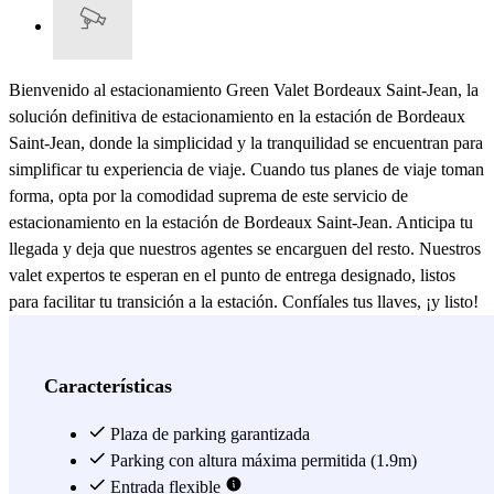
Bienvenido al estacionamiento Green Valet Bordeaux Saint-Jean, la
solución definitiva de estacionamiento en la estación de Bordeaux
Saint-Jean, donde la simplicidad y la tranquilidad se encuentran para
simplificar tu experiencia de viaje. Cuando tus planes de viaje toman
forma, opta por la comodidad suprema de este servicio de
estacionamiento en la estación de Bordeaux Saint-Jean. Anticipa tu
llegada y deja que nuestros agentes se encarguen del resto. Nuestros
valet expertos te esperan en el punto de entrega designado, listos
para facilitar tu transición a la estación. Confíales tus llaves, ¡y listo!
A tu regreso, no pierdas tiempo buscando tu auto. Un valet
profesional te recibirá en el punto de entrega de la terminal de
llegada, permitiéndote retomar el control rápidamente y sin
Características
problemas. Tu vehículo, estacionado en este estacionamiento
altamente seguro equipado con cámaras, te esperará cerca de la
Plaza de parking garantizada
estación, listo para llevarte de vuelta a tus planes con tranquilidad.
Parking con altura máxima permitida (1.9m)
En Parclick, la flexibilidad es la palabra clave. En caso de cambios
Entrada flexible