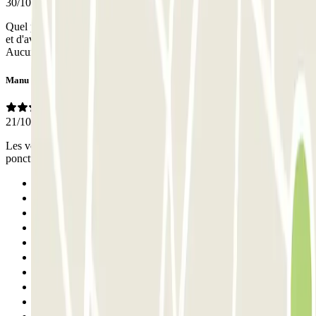
30/10/2025
Quel plaisir après un très long trajet (avion + train) d'arriver à la gare
et d'avoir sa voiture à disposition à l'arrêt minute à 2 mn des voies.
Aucune attente, aucun problème. Service au top !
Manu
21/10/2025
Les voituriers ne son pas habillé àvec le nom de la société, et la
ponctualité reste a desire surtout pour la réception de ma voiture.
Anterior
1
2
3
4
5
6
7
8