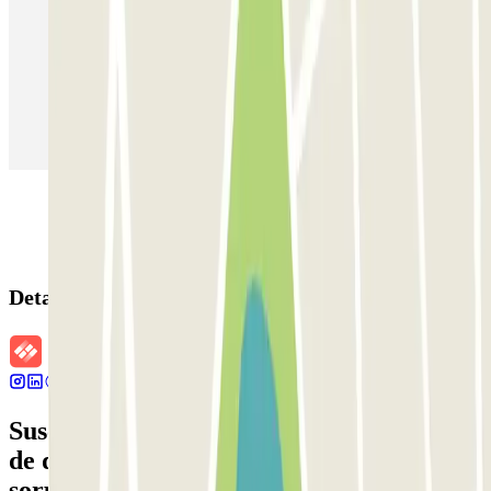
Parking en Madrid
Parking en Barcelona
Parking en Aeropuerto Barcelona
Parking en Aeropuerto Madrid Barajas
Parking en Sants - Estación de Barcelona
Parking en Atocha
Detalles de la reserva
Suscríbete a nuestra newsletter y entérate
de descuentos, sorteos y otras muchas
sorpresas.