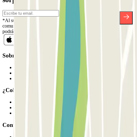
*Al suscribirte aceptas nuestra Política de Privacidad para recibir
comunicaciones comerciales de Parclick. Sin ningún compromiso,
podrás darte de baja cuando quieras en la misma newsletter.
Sobre Parclick
Quiénes somos
Cómo funciona
Nuestros parkings
¿Colaboramos?
Profesionales
Proveedor de parking
Afiliados
Contacto
Contáctanos