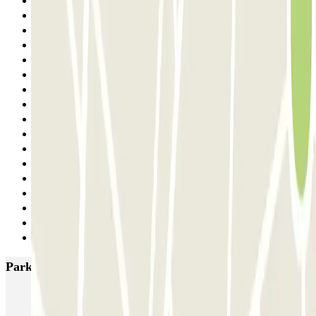
9
10
11
12
13
14
15
16
17
18
19
20
21
22
23
24
Siguiente
Parkings más valorados en Burdeos
INDIGO Salinières
INDIGO Tourny