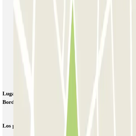
FlyPark - Aéroport Bordeaux - Navette
Gare de Bordeaux-Saint-Jean ECTOR - Service Voiturier
Aéroport Bordeaux ECTOR - Service Voiturier
Hôtel WOOD INN
Blue Valet - Aéroport de Bordeaux (BOD) - Couvert
Beep Valet - Aéroport Bordeaux
Blue Valet - Aéroport de Bordeaux (BOD) - Exterieur
Blue Valet - Service Voiturier - Gare Saint Jean Bordeaux
Lugares y eventos interesantes cerca de Green Valet
Bordeaux Saint-Jean - Voiturier
Aparcar cerca de la estación de tren de Burdeos Saint-Jean
Los parkings
más reservados