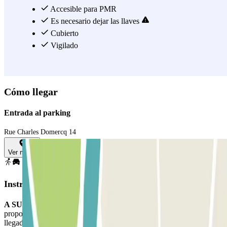
en tus planes de viaje, puedes ajustar directamente tu reserva según
Accesible para PMR
tus deseos. Estamos aquí para que tu experiencia de estacionamiento
Es necesario dejar las llaves
sea lo más fluida posible. Gracias a Parclick, la conveniencia y el
Cubierto
servicio excepcional se encuentran para crear una experiencia de
Vigilado
estacionamiento sin igual. Viaja con estilo y relájate.
Ver más
Cómo llegar
Entrada al parking
Rue Charles Domercq 14
Ver mapa
Instrucciones
A SU LLEGADA:
Llame al estacionamiento utilizando el número
proporcionado en su reserva Parclick e informe sobre su hora de
llegada. Deje su vehículo en la Parada subterránea n.º 1 en la calle