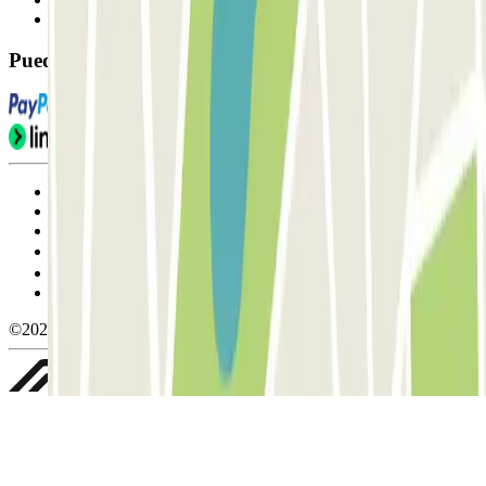
FAQ
Puedes utilizar estos métodos de pago:
Condiciones de uso y contratación
Condiciones de cancelación
Política de cookies
Gestionar cookies
Política de privacidad
Whistleblowing
©2026 Parclick. All rights reserved