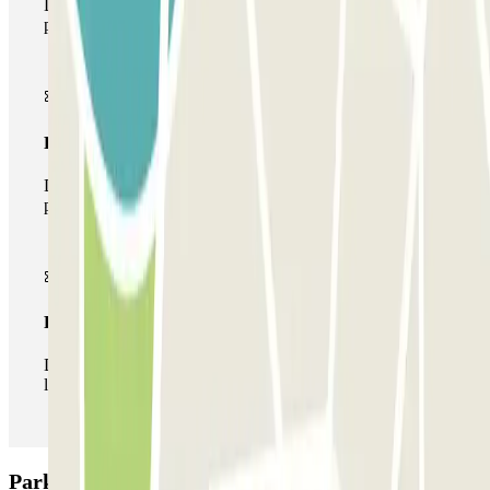
Durante tu estancia podrás entrar y salir una única vez al
parking
Pase multiparking
Durante tu estancia podrás hacer uso de toda la red de
parkings de este operador disponibles en Parclick.
Pase ilimitado
Durante tu estancia podrás entrar y salir del parking todas
las veces que quieras.
Parking Green Valet Bordeaux Saint-Jean -