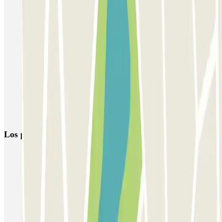
Parking aeropuerto Alicante low cost | Reserva al mejor precio
Parking RENFE Alicante low cost | Estación de tren AVE
Parking Puerto Alicante | Tarifas y Reservas | Parclick
Parkings cercanos al castillo de Santa Bárbara
Parking Palacio de Congresos Elche
Parking Gran Teatro Elche
Parking Playa San Juan Alicante: Reserva tu plaza con Parclick
Los parkings
más reservados
Parking en Madrid
Parking en Barcelona
Parking en Aeropuerto Barcelona
Parking en Aeropuerto Madrid Barajas
Parking en Sants - Estación de Barcelona
Parking en Atocha