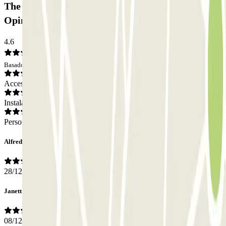
The Best Parking Alicante - Valet - descubierto:
Opiniones
4.6
Basado en 34 opiniones
Acceso
Instalaciones
Personal
Alfredo
28/12/2025
Janett
08/12/2025