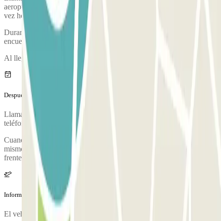
aeropuerto. El número de teléfono del parking se proporcionará una
vez hecha la reserva.
Durante la llamada, una persona te confirmará el punto de
encuentro.
Al llegar, se realizará una inspección de tu vehículo.
Después de tu viaje
Llama al parking para solicitar la entrega del vehículo. El número de
teléfono del parking se proporcionará una vez hecha la reserva.
Cuando estés en la cinta equipaje, unos 20 minutos antes, llama al
mismo número de teléfono y dirígete a SALIDAS (PLANTA 2) en
frente de Starbucks donde el chófer te estará esperando.
Información adicional
El vehículo se entrega limpio. Podrás reconocer a los chóferes por