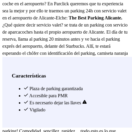
coche en el aeropuerto? En Parclick queremos que tu experiencia
sea la mejor y por ello te traemos un parking 24h con servicio valet
en el aeropuerto de Alicante-Elche:
The Best Parking Alicante.
¿Qué quiere decir servicio valet? se trata de un parking con servicio
de aparcacoches hasta el propio aeropuerto de Alicante. El día de tu
reserva, llama al parking 20 minutos antes y ve hacia el parking
exprés del aeropuerto, delante del Starbucks. Allí, te estará
esperando el chófer con identificación del parking, camiseta naranja
o azul para recoger tu vehículo y llevárselo al parking semicubierto.
¡Más cómodo, imposible! En este aparcamiento es necesario dejar
las llaves del coche. A tu vuelta, cuando estés recogiendo tus
Características
maletas, llama al parking unos 20 minutos antes al mismo número de
teléfono para solicitar que te devuelvan tu vehículo. El punto de
Plaza de parking garantizada
encuentro será el mismo que a la ida de tu viaje y, cuando salgas, el
Accesible para PMR
conductor te estará esperando para devolverte tu vehículo y el coche
Es necesario dejar las llaves
limpio. Con esta rapidez, ¡tendrás más tiempo para descansar al
Vigilado
llegar a casa! Otra gran ventaja es que este parking descubierto
funciona las 24h... ¡podrás viajar sin tener en cuenta el horario del
parking! Comodidad, sencillez, rapidez... ¡todo esto es lo que