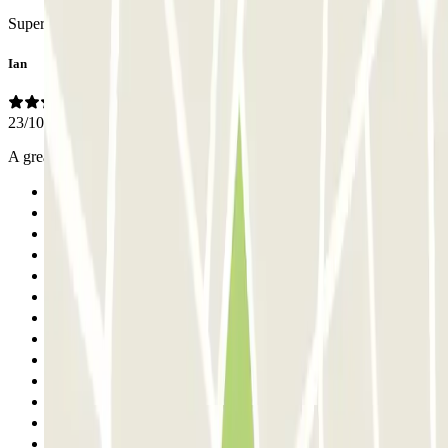
Super pünktlich und sehr freundlich. Jederzeit wieder !!
Ian
23/10/2025
A great efficient service which I will use everytime I travel.
Anterior
1
2
3
4
5
6
7
8
9
10
11
12