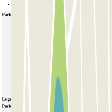
Siguiente
Parkings más valorados en Alicante
IC Vicente Inglada
SABA Maisonnave
Ecoparking - Aeropuerto Alicante - Descubierto
Parking Poniente
SABA Estación Alicante
Hermanos López Osaba
AENA Aeropuerto de Alicante-Elche - General P1
Aeroparking Alicante - Valet - Exterior / Descubierto
EMZ - Valet - Aeropuerto de Alicante - Cubierto/Semicubierto
Poeta Quintana
Lugares y eventos interesantes cerca de The Best
Parking Alicante - Valet - descubierto