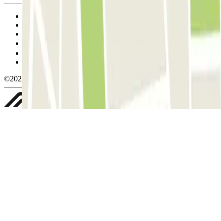
Condiciones de uso y contratación
Condiciones de cancelación
Política de cookies
Gestionar cookies
Política de privacidad
Whistleblowing
©2026 Parclick. All rights reserved