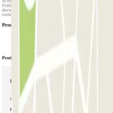
su vestimenta azul/naranja con el nombre de THE BEST
PARKING ALICANTE. El parking se divide en cubierto y
descubierto: 4000 m2 con techados de chapa donde caben 180
coches. Al aire libre, 8000 m2.
Productos disponibles
Productos de Parclick
Productos de Parclick
Pase básico