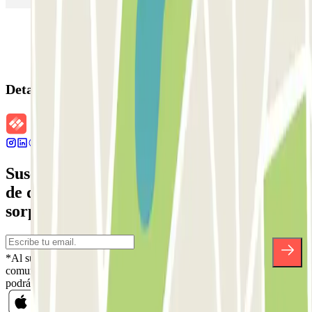
Detalles de la reserva
Suscríbete a nuestra newsletter y entérate
de descuentos, sorteos y otras muchas
sorpresas.
*Al suscribirte aceptas nuestra Política de Privacidad para recibir
comunicaciones comerciales de Parclick. Sin ningún compromiso,
podrás darte de baja cuando quieras en la misma newsletter.