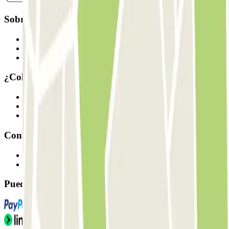
Sobre Parclick
Quiénes somos
Cómo funciona
Nuestros parkings
¿Colaboramos?
Profesionales
Proveedor de parking
Afiliados
Contacto
Contáctanos
FAQ
Puedes utilizar estos métodos de pago: