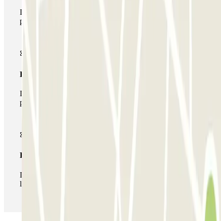
Durante tu estancia podrás entrar y salir una única vez al
parking
Pase multiparking
Durante tu estancia podrás hacer uso de toda la red de
parkings de este operador disponibles en Parclick.
Pase ilimitado
Durante tu estancia podrás entrar y salir del parking todas
las veces que quieras.