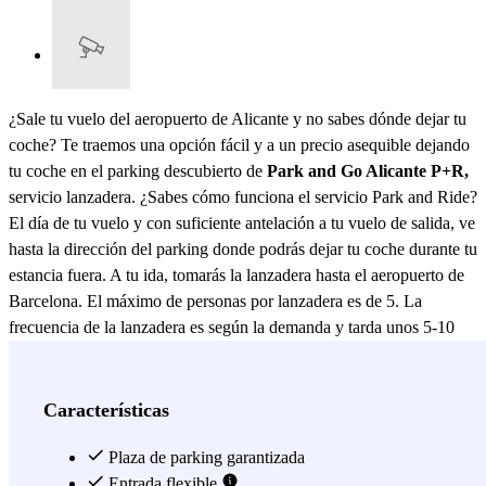
¿Sale tu vuelo del aeropuerto de Alicante y no sabes dónde dejar tu
coche? Te traemos una opción fácil y a un precio asequible dejando
tu coche en el parking descubierto de
Park and Go Alicante P+R,
servicio lanzadera. ¿Sabes cómo funciona el servicio Park and Ride?
El día de tu vuelo y con suficiente antelación a tu vuelo de salida, ve
hasta la dirección del parking donde podrás dejar tu coche durante tu
estancia fuera. A tu ida, tomarás la lanzadera hasta el aeropuerto de
Barcelona. El máximo de personas por lanzadera es de 5. La
frecuencia de la lanzadera es según la demanda y tarda unos 5-10
minutos en llegar al aeropuerto desde el parking. A tu vuelta, tras
recoger tu equipaje, llama al número indicado en el voucher y la
lanzadera volverá a recogerte en el mismo punto donde te dejó hasta
Características
dejarte en el parking de nuevo. El parking Park and Go es un
parking con zona semicubierta y descubierta, cuenta con cámaras de
Plaza de parking garantizada
vigilancia, aseos, lavado de coches y plazas para personas con
Entrada flexible