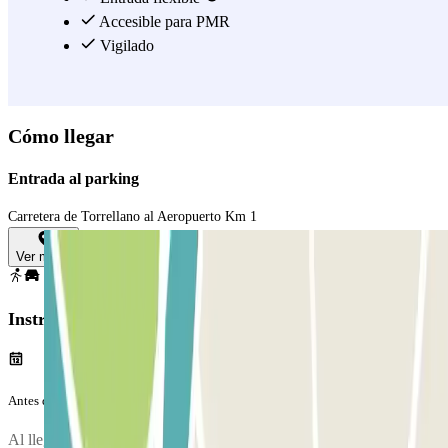
movilidad reducida. El número de personas máximo por lanzadera
Accesible para PMR
es de 4. ¡Reserva ahora con Parclick y no te quedes sin tu plaza!
Vigilado
Ver más
Cómo llegar
Entrada al parking
Carretera de Torrellano al Aeropuerto Km 1
Ver mapa
Instrucciones
Antes de tu viaje
Al llegar, se realizará una inspección de tu vehículo.