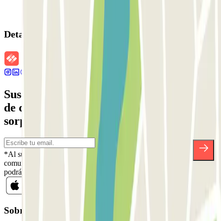
Detalles de la reserva
Suscríbete a nuestra newsletter y entérate
de descuentos, sorteos y otras muchas
sorpresas.
*Al suscribirte aceptas nuestra Política de Privacidad para recibir
comunicaciones comerciales de Parclick. Sin ningún compromiso,
podrás darte de baja cuando quieras en la misma newsletter.
Sobre Parclick