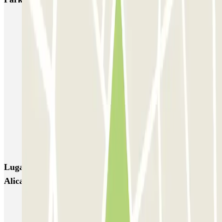
IC Vicente Inglada
SABA Maisonnave
Ecoparking - Aeropuerto Alicante - Descubierto
Parking Poniente
SABA Estación Alicante
Hermanos López Osaba
AENA Aeropuerto de Alicante-Elche - General P1
Aeroparking Alicante - Valet - Exterior / Descubierto
EMZ - Valet - Aeropuerto de Alicante - Cubierto/Semicubierto
Poeta Quintana
Lugares y eventos interesantes cerca de Park and Go
Alicante P+R
Parking aeropuerto Alicante low cost | Reserva al mejor precio
Parking RENFE Alicante low cost | Estación de tren AVE