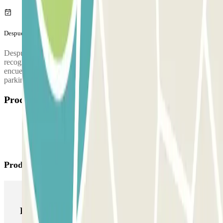
Después de tu viaje
Después de recoger tus maletas, llama al parking para solicitar la
recogida. Durante la llamada, una persona te confirmará el punto de
encuentro en la terminal del aeropuerto. El número de teléfono del
parking se proporcionará una vez hecha la reserva.
Productos disponibles
Productos de Parclick
Productos de Parclick