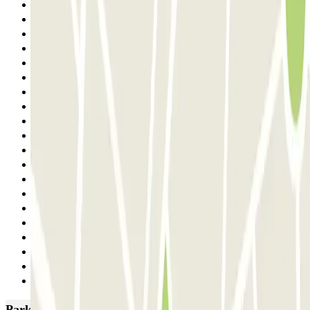
9
10
11
12
13
14
15
16
17
18
19
20
21
22
23
24
25
26
27
Siguiente
Parkings más valorados en Alicante