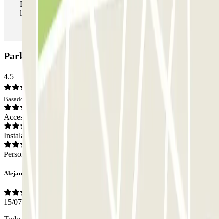
Durante tu estancia podrás entrar y salir del parking todas
las veces que quieras.
Parking Park and Go Alicante P+R: Opiniones
4.5
Basado en 79 opiniones
Acceso
Instalaciones
Personal
Alejandro Fabiá
15/07/2026
Todo muy bien