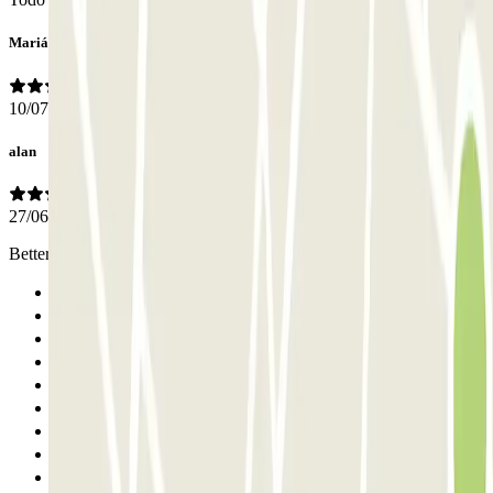
Marián Cosmin
10/07/2026
alan
27/06/2026
Better sign now you have merged with another company
Anterior
1
2
3
4
5
6
7
8