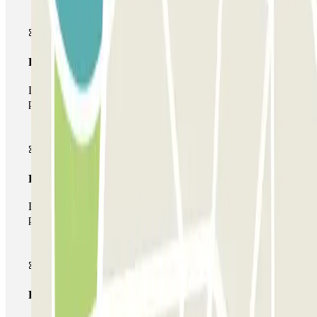
Pase básico
Durante tu estancia podrás entrar y salir una única vez al
parking
Pase multiparking
Durante tu estancia podrás hacer uso de toda la red de
parkings de este operador disponibles en Parclick.
Pase ilimitado