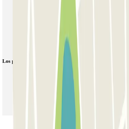
Parking Puerto Alicante | Tarifas y Reservas | Parclick
Parkings cercanos al castillo de Santa Bárbara
Parking Palacio de Congresos Elche
Parking Gran Teatro Elche
Parking Playa San Juan Alicante: Reserva tu plaza con Parclick
Los parkings
más reservados
Parking en Madrid
Parking en Barcelona
Parking en Aeropuerto Barcelona
Parking en Aeropuerto Madrid Barajas
Parking en Sants - Estación de Barcelona
Parking en Atocha