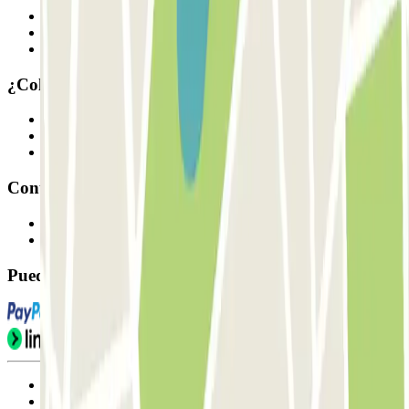
Quiénes somos
Cómo funciona
Nuestros parkings
¿Colaboramos?
Profesionales
Proveedor de parking
Afiliados
Contacto
Contáctanos
FAQ
Puedes utilizar estos métodos de pago:
Condiciones de uso y contratación
Condiciones de cancelación