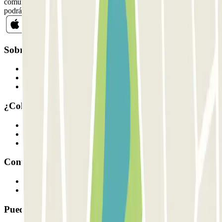
comunicaciones comerciales de Parclick. Sin ningún compromiso,
podrás darte de baja cuando quieras en la misma newsletter.
Sobre Parclick
Quiénes somos
Cómo funciona
Nuestros parkings
¿Colaboramos?
Profesionales
Proveedor de parking
Afiliados
Contacto
Contáctanos
FAQ
Puedes utilizar estos métodos de pago: