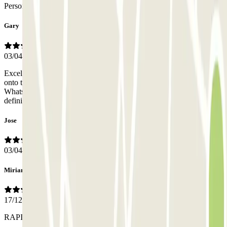
Personal
Gary
03/04/2026
Excellent service - parked up (it’s a small narrow road on route to it),
onto the bus and in the terminal in 4 mins. On route back, just
WhatsApp’d then, replied, met then outside and back to the car. Will
definitely use again.
Jose
03/04/2025
Miriam Cecilia
17/12/2024
RAPIDEZ Y EFICIENCIA