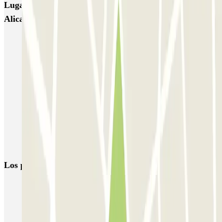
Lugares y eventos interesantes cerca de Apárkate
Alicante Aeropuerto P&R
Parking aeropuerto Alicante low cost | Reserva al mejor precio
Parking RENFE Alicante low cost | Estación de tren AVE
Parking Puerto Alicante | Tarifas y Reservas | Parclick
Parkings cercanos al castillo de Santa Bárbara
Parking Palacio de Congresos Elche
Parking Gran Teatro Elche
Parking Playa San Juan Alicante: Reserva tu plaza con Parclick
Los parkings
más reservados
Parking en Madrid
Parking en Barcelona
Parking en Aeropuerto Barcelona