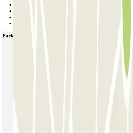
Anterior
1
2
Siguiente
Parkings más valorados en Alicante
IC Vicente Inglada
SABA Maisonnave
Ecoparking - Aeropuerto Alicante - Descubierto
Parking Poniente
SABA Estación Alicante
Hermanos López Osaba
AENA Aeropuerto de Alicante-Elche - General P1
Aeroparking Alicante - Valet - Exterior / Descubierto
EMZ - Valet - Aeropuerto de Alicante - Cubierto/Semicubierto
Poeta Quintana