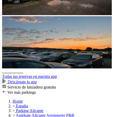
Todas tus reservas en nuestra app
Descárgate la app
Servicio de lanzadera gratuita
Ver más parkings
Home
>
España
>
Parking Alicante
>
Apárkate Alicante Aeropuerto P&R