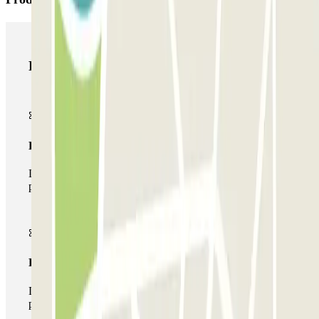
Productos de Parclick
Pase básico
Durante tu estancia podrás entrar y salir una única vez al
parking
Pase multiparking
Durante tu estancia podrás hacer uso de toda la red de
parkings de este operador disponibles en Parclick.