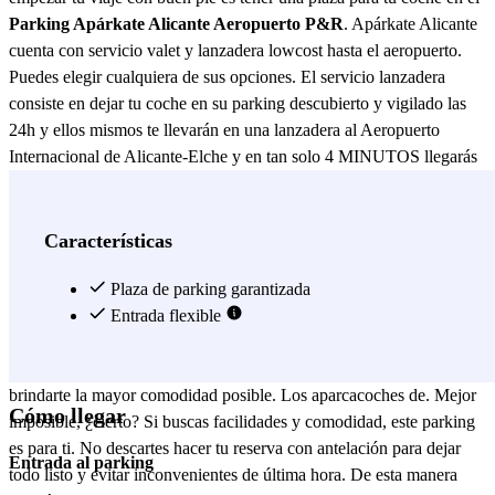
Parking Apárkate Alicante Aeropuerto P&R
. Apárkate Alicante
cuenta con servicio valet y lanzadera lowcost hasta el aeropuerto.
Puedes elegir cualquiera de sus opciones. El servicio lanzadera
consiste en dejar tu coche en su parking descubierto y vigilado las
24h y ellos mismos te llevarán en una lanzadera al Aeropuerto
Internacional de Alicante-Elche y en tan solo 4 MINUTOS llegarás
para coger tu vuelo. ¡Más fácil imposible! ¿Y cuándo vuelvas?
Llama al número teléfono indicado en tu voucher cuando aterrices o
escríbeles un WhatsApp y dirígete al punto de encuentro acordado.
Características
¿Eres de los que quiere aprovechar al máximo su viaje? ¿Te vas a
primera hora y regresas en el último vuelo del día? ¿Te preocupan
Plaza de parking garantizada
los horarios? A la hora de que lleves a cabo tu reserva te darás
Entrada flexible
cuenta de que no hay ningún problema. Este aparcamiento comienza
su servicio a las 5:00 de la mañana hasta las 00:30 de la noche para
brindarte la mayor comodidad posible. Los aparcacoches de. Mejor
Cómo llegar
imposible, ¿cierto? Si buscas facilidades y comodidad, este parking
es para ti. No descartes hacer tu reserva con antelación para dejar
Entrada al parking
todo listo y evitar inconvenientes de última hora. De esta manera