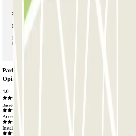
Pase ilimitado
Durante tu estancia podrás entrar y salir del parking todas
las veces que quieras.
Parking Apárkate Alicante Aeropuerto P&R:
Opiniones
4.0
Basado en 6 opiniones
Acceso
Instalaciones