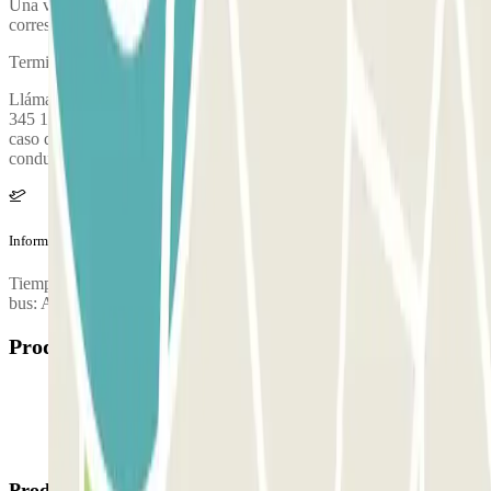
Una vez hayas recogido tus maletas, acércate a la parada de autobús
correspondiente.
Terminal NT
Llámanos o envíanos un WhatsApp cuando aterrices al (+34) 641
345 166 y dirígete al punto de encuentro acordado. Recuerda que en
caso de alta demanda, tendrán prioridad para los traslados los
conductores de los vehículos.
Información adicional
Tiempo de traslado hacia el aeropuerto: 4 minutos Frecuencia del
bus: A la demanda
Productos disponibles
Productos de Parclick