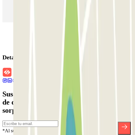
Parking en Aeropuerto Madrid Barajas
Parking en Sants - Estación de Barcelona
Parking en Atocha
Detalles de la reserva
Suscríbete a nuestra newsletter y entérate
de descuentos, sorteos y otras muchas
sorpresas.
*Al suscribirte aceptas nuestra Política de Privacidad para recibir