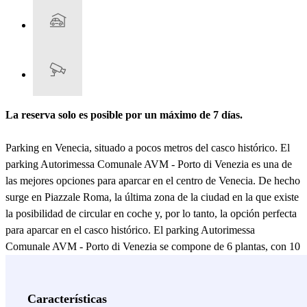
La reserva solo es posible por un máximo de 7 días.
Parking en Venecia, situado a pocos metros del casco histórico. El
parking Autorimessa Comunale AVM - Porto di Venezia es una de
las mejores opciones para aparcar en el centro de Venecia. De hecho
surge en Piazzale Roma, la última zona de la ciudad en la que existe
la posibilidad de circular en coche y, por lo tanto, la opción perfecta
para aparcar en el casco histórico. El parking Autorimessa
Comunale AVM - Porto di Venezia se compone de 6 plantas, con 10
salas de aparcamiento y 2 terrazas, por un total de 2182 plazas de
aparcamiento y 180 plazas para motos, confirmándose así como el
parking más grande de Piazzale Roma. El aparcamiento tiene plazas
Características