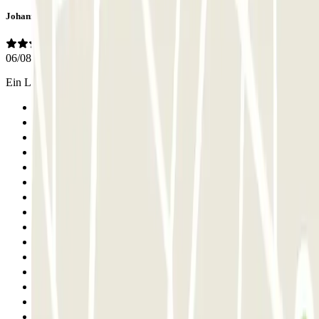
Johanna
06/08/2026
Ein LIFT VON DECK 10 RICHTUNG AUSGANG ZU WENIG
Anterior
1
2
3
4
5
6
7
8
9
10
11
12
13
14