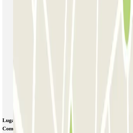
Autorimessa Comunale Venezia AVM - Porto di Venezia
Venice Utility Park - Shuttle - Porto di Venezia - Coperto
Venice Utility Park - Shuttle - Porto di Venezia - Scoperto
Venice Utility Park - Shuttle - Piazzale Roma - Coperto
Venice Utility Park - Shuttle - Piazzale Roma - Scoperto
MarcoPolo - FREE Shuttle - Aeroporto di Venezia
MarcoPolo - FREE Shuttle - Porto di Venezia
MarcoPolo - FREE Shuttle - Stazione di Venezia Mestre
MarcoPolo - FREE Shuttle - Piazzale Roma
Lugares y eventos interesantes cerca de Autorimessa
Comunale Venezia AVM - Porto di Venezia