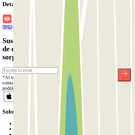
Detalles de la reserva
Suscríbete a nuestra newsletter y entérate
de descuentos, sorteos y otras muchas
sorpresas.
*Al suscribirte aceptas nuestra Política de Privacidad para recibir
comunicaciones comerciales de Parclick. Sin ningún compromiso,
podrás darte de baja cuando quieras en la misma newsletter.
Sobre Parclick
Quiénes somos
Cómo funciona
Nuestros parkings