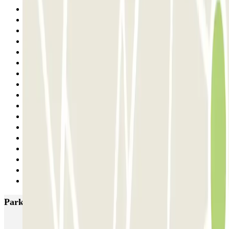
15
16
17
18
19
20
21
22
23
24
25
26
27
28
29
30
Siguiente
Parkings más valorados en Venecia
Garage San Marco - Venezia Centro