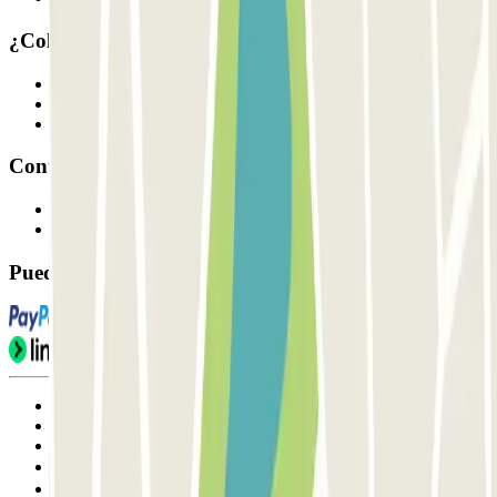
¿Colaboramos?
Profesionales
Proveedor de parking
Afiliados
Contacto
Contáctanos
FAQ
Puedes utilizar estos métodos de pago:
Condiciones de uso y contratación
Condiciones de cancelación
Política de cookies
Gestionar cookies
Política de privacidad