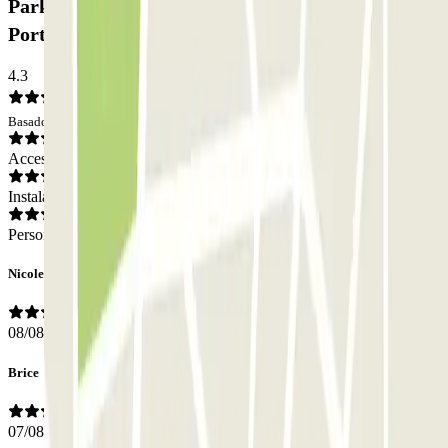
Parking Autorimessa Comunale Venezia AVM -
Porto di Venezia: Opiniones
4.3
Basado en 2932 opiniones
Acceso
Instalaciones
Personal
Nicole
08/08/2026
Brice
07/08/2026