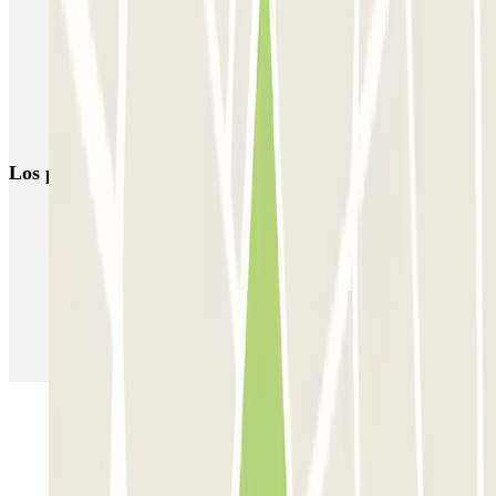
Parking Tronchetto - Venecia | Parclick
Aparcamientos para el Carnaval de Venecia
Parkings en el Aeropuerto de Venecia - Tessera - Marco Polo
(VCE)
Los parkings
más reservados
Parking en Madrid
Parking en Barcelona
Parking en Aeropuerto Barcelona
Parking en Aeropuerto Madrid Barajas
Parking en Sants - Estación de Barcelona
Parking en Atocha