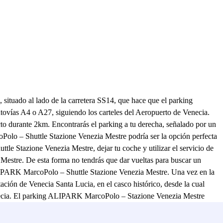
 situado al lado de la carretera SS14, que hace que el parking
ovías A4 o A27, siguiendo los carteles del Aeropuerto de Venecia.
ecto durante 2km. Encontrarás el parking a tu derecha, señalado por un
Polo – Shuttle Stazione Venezia Mestre podría ser la opción perfecta
le Stazione Venezia Mestre, dejar tu coche y utilizar el servicio de
Mestre. De esta forma no tendrás que dar vueltas para buscar un
 ALIPARK MarcoPolo – Shuttle Stazione Venezia Mestre. Una vez en la
tación de Venecia Santa Lucia, en el casco histórico, desde la cual
Venecia. El parking ALIPARK MarcoPolo – Stazione Venezia Mestre
as, así que ¡tranquilo! No importa la hora a la que llegues al parking
r Venecia de esta manera será más sencillo y sobre todo seguro, ya