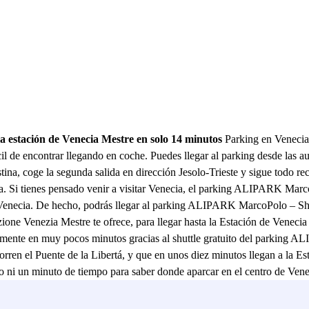
 la estación de Venecia Mestre en solo 14 minutos
Parking en Venecia,
e encontrar llegando en coche. Puedes llegar al parking desde las aut
tina, coge la segunda salida en dirección Jesolo-Trieste y sigue todo r
. Si tienes pensado venir a visitar Venecia, el parking ALIPARK Marco
e Venecia. De hecho, podrás llegar al parking ALIPARK MarcoPolo – Shutt
ne Venezia Mestre te ofrece, para llegar hasta la Estación de Venecia 
odamente en muy pocos minutos gracias al shuttle gratuito del parking
orren el Puente de la Libertá, y que en unos diez minutos llegan a la Es
dido ni un minuto de tiempo para saber donde aparcar en el centro de 
ero la mayor ventaja es el hecho de que este parking está abierto 24 hor
lanzadera lista para salir hacia la Estación de Venecia Mestre. Visita