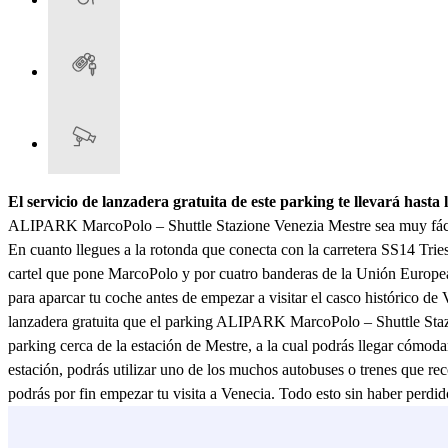
El servicio de lanzadera gratuita de este parking te llevará hasta
ALIPARK MarcoPolo – Shuttle Stazione Venezia Mestre sea muy fácil d
En cuanto llegues a la rotonda que conecta con la carretera SS14 Tries
cartel que pone MarcoPolo y por cuatro banderas de la Unión Europea
para aparcar tu coche antes de empezar a visitar el casco histórico d
lanzadera gratuita que el parking ALIPARK MarcoPolo – Shuttle Stazio
parking cerca de la estación de Mestre, a la cual podrás llegar cóm
estación, podrás utilizar uno de los muchos autobuses o trenes que rec
podrás por fin empezar tu visita a Venecia. Todo esto sin haber per
dispone de plazas de aparcamiento tanto cubiertas como descubiertas, p
ALIPARK MarcoPolo – Stazione Venezia Mestre, siempre encontrarás la 