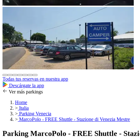
Todas tus reservas en nuestra app
Descárgate la app
Ver más parkings
Home
>
Italia
>
Parking Venecia
>
MarcoPolo - FREE Shuttle - Stazione di Venezia Mestre
Parking MarcoPolo - FREE Shuttle - Stazi