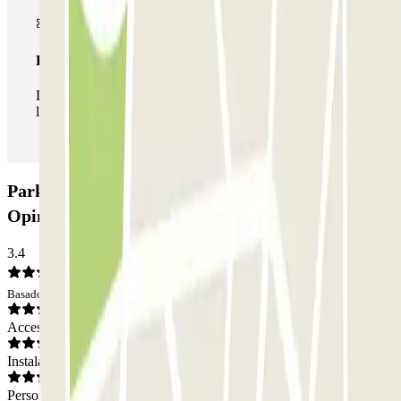
Pase ilimitado
Durante tu estancia podrás entrar y salir del parking todas
las veces que quieras.
Parking UXCO - Stade Struxiano Zenpark:
Opiniones
3.4
Basado en 3 opiniones
Acceso
Instalaciones
Personal