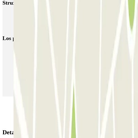
Struxiano Zenpark
Aparcar del Capitole de Toulouse
Aparcar cerca del convento de los jacobinos
Los parkings
más reservados
Parking en Madrid
Parking en Barcelona
Parking en Aeropuerto Barcelona
Parking en Aeropuerto Madrid Barajas
Parking en Sants - Estación de Barcelona
Parking en Atocha
Detalles de la reserva