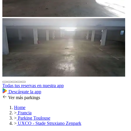
Todas tus reservas en nuestra app
Descárgate la app
Ver más parkings
Home
>
Francia
>
Parking Toulouse
>
UXCO - Stade Struxiano Zenpark