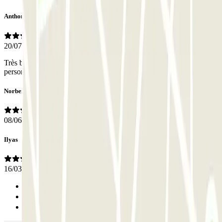
Anthony
20/07/2025
Très bon parking et excellent emplacement pour la gare Matabiau et
personnel très souriant et compétent !!
Norbert
08/06/2025
Ilyas
16/03/2025
Anterior
1
Siguiente