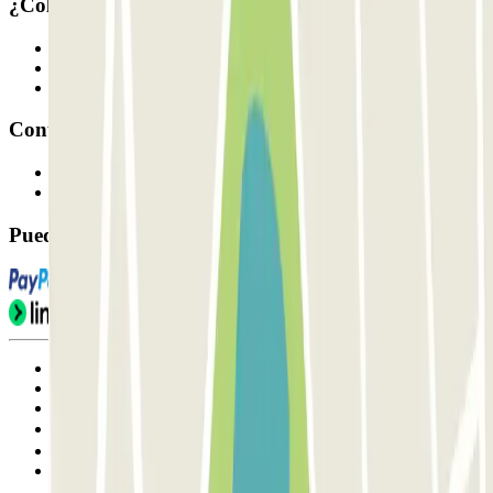
¿Colaboramos?
Profesionales
Proveedor de parking
Afiliados
Contacto
Contáctanos
FAQ
Puedes utilizar estos métodos de pago:
Condiciones de uso y contratación
Condiciones de cancelación
Política de cookies
Gestionar cookies
Política de privacidad
Whistleblowing