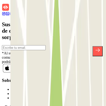
Suscríbete a nuestra newsletter y entérate
de descuentos, sorteos y otras muchas
sorpresas.
*Al suscribirte aceptas nuestra Política de Privacidad para recibir
comunicaciones comerciales de Parclick. Sin ningún compromiso,
podrás darte de baja cuando quieras en la misma newsletter.
Sobre Parclick
Quiénes somos
Cómo funciona
Nuestros parkings