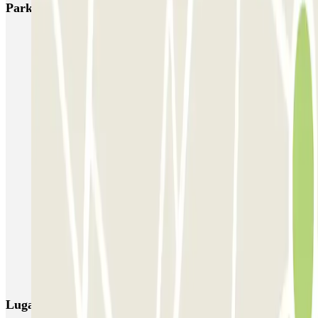
Parkings más valorados en Toulouse
Boxx'in Aéroport Toulouse - Self - Couvert
Boxx'in Aéroport Toulouse - Couvert - Valet
ECTOR - Service Voiturier - Extérieur - Aéroport Toulouse
Blue Valet - Aéroport de Toulouse Blagnac (TLS) - Exterieur
EASYPARK31 - Aéroport de Toulouse - Service Voiturier
OSKO Hôtel Toulouse Aéroport
PARKME - Shuttle - Aéroport de Toulouse Blagnac
Capitole Toulouse INDIGO
INDIGO Clinique Pasteur
INDIGO Esquirol
Lugares y eventos interesantes cerca de UXCO - Stade