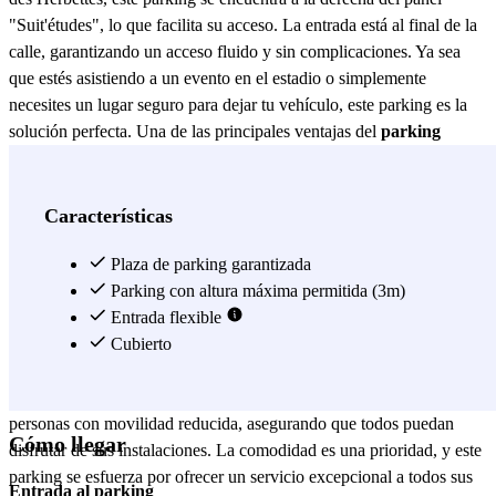
"Suit'études", lo que facilita su acceso. La entrada está al final de la
calle, garantizando un acceso fluido y sin complicaciones. Ya sea
que estés asistiendo a un evento en el estadio o simplemente
necesites un lugar seguro para dejar tu vehículo, este parking es la
solución perfecta. Una de las principales ventajas del
parking
Toulouse - Stade Struxiano - UXCO
es su seguridad. Equipado
con sistemas de vigilancia las 24 horas, puedes estar tranquilo
sabiendo que tu vehículo está protegido. Además, el parking cuenta
Características
con iluminación adecuada y un personal atento que se asegura de
que todo funcione sin problemas. Esto lo convierte en una opción
Plaza de parking garantizada
confiable para aquellos que valoran la seguridad de su automóvil. El
Parking con altura máxima permitida (3m)
parking Toulouse - Stade Struxiano - UXCO
Entrada flexible
también ofrece una
amplia gama de servicios que mejoran la experiencia del usuario.
Cubierto
Con espacios amplios y bien señalizados, podrás aparcar tu vehículo
sin estrés. Además, el parking está diseñado para facilitar el acceso a
personas con movilidad reducida, asegurando que todos puedan
Cómo llegar
disfrutar de sus instalaciones. La comodidad es una prioridad, y este
parking se esfuerza por ofrecer un servicio excepcional a todos sus
Entrada al parking