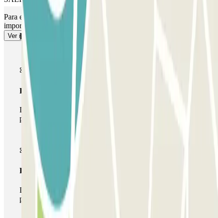
Para el acceso peatonal, consulta nuestro apartado de "Información
importante".
Productos de Parclick
Ver más
Pase básico
Durante tu estancia podrás entrar y salir una única vez al
parking
Pase multiparking
Durante tu estancia podrás hacer uso de toda la red de
parkings de este operador disponibles en Parclick.