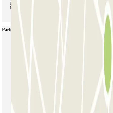
Durante tu estancia podrás entrar y salir del parking todas
las veces que quieras.
Parkings más valorados en Toulouse
Boxx'in Aéroport Toulouse - Self - Couvert
Boxx'in Aéroport Toulouse - Couvert - Valet
ECTOR - Service Voiturier - Extérieur - Aéroport Toulouse
Blue Valet - Aéroport de Toulouse Blagnac (TLS) - Exterieur
EASYPARK31 - Aéroport de Toulouse - Service Voiturier
OSKO Hôtel Toulouse Aéroport
PARKME - Shuttle - Aéroport de Toulouse Blagnac
Capitole Toulouse INDIGO
INDIGO Clinique Pasteur