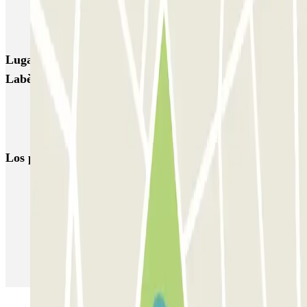
INDIGO Esquirol
Lugares y eventos interesantes cerca de Q-Park IOT
Labège
Aparcar del Capitole de Toulouse
Aparcar cerca del convento de los jacobinos
Los parkings
más reservados
Parking en Madrid
Parking en Barcelona
Parking en Aeropuerto Barcelona
Parking en Aeropuerto Madrid Barajas
Parking en Sants - Estación de Barcelona
Parking en Atocha