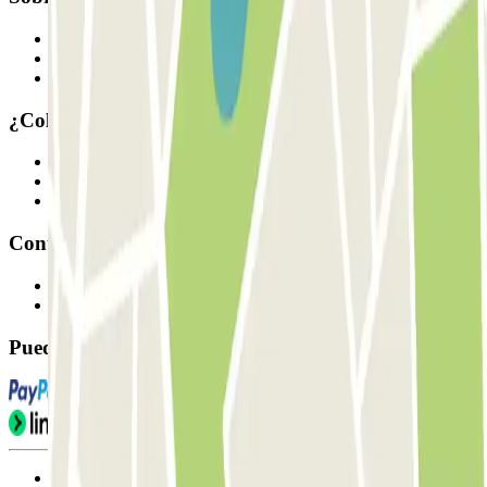
Quiénes somos
Cómo funciona
Nuestros parkings
¿Colaboramos?
Profesionales
Proveedor de parking
Afiliados
Contacto
Contáctanos
FAQ
Puedes utilizar estos métodos de pago:
Condiciones de uso y contratación