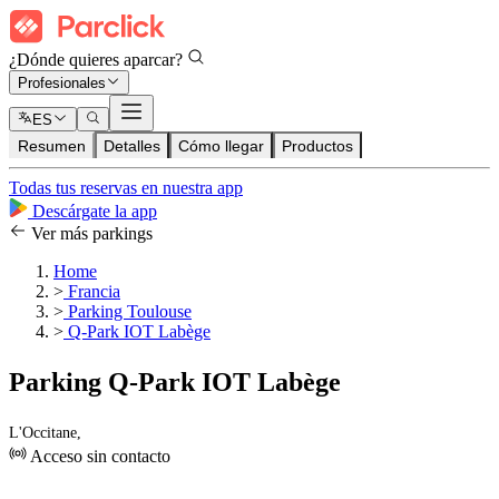
¿Dónde quieres aparcar?
Profesionales
ES
Resumen
Detalles
Cómo llegar
Productos
Todas tus reservas en nuestra app
Descárgate la app
Ver más parkings
Home
>
Francia
>
Parking Toulouse
>
Q-Park IOT Labège
Parking Q-Park IOT Labège
L'Occitane,
Acceso sin contacto