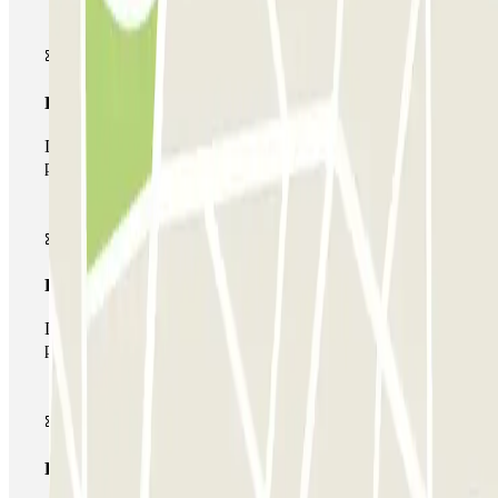
Pase básico
Durante tu estancia podrás entrar y salir una única vez al
parking
Pase multiparking
Durante tu estancia podrás hacer uso de toda la red de
parkings de este operador disponibles en Parclick.
Pase ilimitado