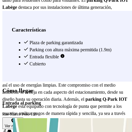
tanto para residentes como para visitantes. El
parking Q-Park IOT
Labège
destaca por sus instalaciones de última generación,
diseñadas para ofrecer la máxima comodidad a sus usuarios. Con
amplias plazas de aparcamiento, este estacionamiento garantiza que
siempre habrá espacio disponible para su vehículo. Además, cuenta
Características
con un sistema de seguridad avanzado que incluye cámaras de
vigilancia las 24 horas, asegurando que su coche esté protegido en
Plaza de parking garantizada
todo momento. La accesibilidad es otro de los puntos fuertes del
Parking con altura máxima permitida (1.9m)
parking Q-Park IOT Labège
Entrada flexible
, con entradas y salidas bien
señalizadas que facilitan el flujo de vehículos. Para aquellos que
Cubierto
valoran la sostenibilidad, el
parking Q-Park IOT Labège
también
ofrece estaciones de carga para vehículos eléctricos, promoviendo
así el uso de energías limpias. Este compromiso con el medio
Cómo llegar
ambiente se refleja en cada aspecto del estacionamiento, desde su
diseño hasta su operación diaria. Además, el
parking Q-Park IOT
Entrada al parking
Labège
está equipado con tecnología de punta que permite a los
usuarios realizar pagos de manera rápida y sencilla, ya sea a través
Rue Marco Polo 180
de aplicaciones móviles o en las máquinas de pago automáticas. En
Ver mapa
resumen, el
parking Q-Park IOT Labège
es la opción ideal para