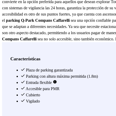
convierte en la opción preferida para aquellos que desean explorar To
con sistemas de vigilancia las 24 horas, garantiza la protección de s
accesibilidad es otro de sus puntos fuertes, ya que cuenta con ascen
el
parking Q-Park Compans Caffarelli
sea una opción confiable pa
que se adaptan a diferentes necesidades. Ya sea que necesite estaciona
son otro aspecto destacado, permitiendo a los usuarios pagar de manera
Compans Caffarelli
sea no solo accesible, sino también económico. 
punto de partida ideal para explorar Toulouse. Desde aquí, puede acced
tiempo, sino que también mejora la experiencia de su visita. En resum
convirtiéndose en la elección perfecta para su próxima visita a Toulou
Características
Ver más
Plaza de parking garantizada
Parking con altura máxima permitida (1.8m)
Entrada flexible
Accesible para PMR
Cubierto
Vigilado