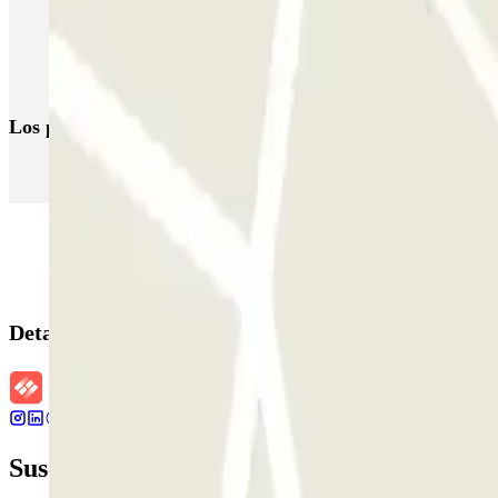
Aparcar cerca del convento de los jacobinos
Aparcar del Capitole de Toulouse
Aparcar cerca de la estación de tren Matabiau
Los parkings
más reservados
Parking en Madrid
Parking en Barcelona
Parking en Aeropuerto Bar
Detalles de la reserva
Suscríbete a nuestra newsletter y entérate 