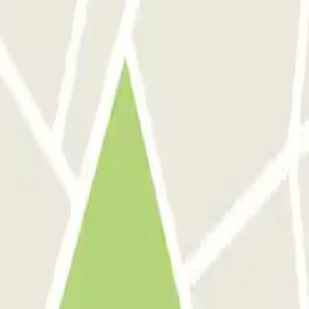
celona
Parking en Aeropuerto Madrid Barajas
Parking en Sants - Estación de 
de descuentos, sorteos y otras muchas sorpre