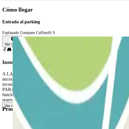
Cómo llegar
Entrada al parking
Esplanade Compans Caffarelli 9
Ver mapa
Instrucciones
A LA LLEGADA: Ingrese al estacionamiento. PARA ABRIR LA BARRERA:
necesidad de presionar ningún botón. Estacione en cualquie
reconoce su placa de matrícula, acerque el código QR al lector. Si aú
PARA SALIR: Acérquese a la barrera. El lector de placas de matrícula 
funciona, escanee el código QR en el terminal de salida. ACCESO PE
reserva. La reserva siempre permite entradas y salidas múltiples.
Ver más
Productos disponibles