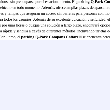
ulouse sin preocuparse por el estacionamiento. El
parking Q-Park Com
u vehículo en todo momento. Además, ofrece amplias plazas de aparcamien
sores y rampas que aseguran un acceso sin barreras para personas con m
ra todos los usuarios. Además de su excelente ubicación y seguridad, e
r por unas horas o busque una solución a largo plazo, encontrará opcion
 rápida y sencilla a través de diferentes métodos, incluyendo tarjetas d
Por último, el
parking Q-Park Compans Caffarelli
se encuentra cerca
er fácilmente a centros comerciales, restaurantes y lugares de interés c
en, el
parking Q-Park Compans Caffarelli
ofrece una combinación in
se.