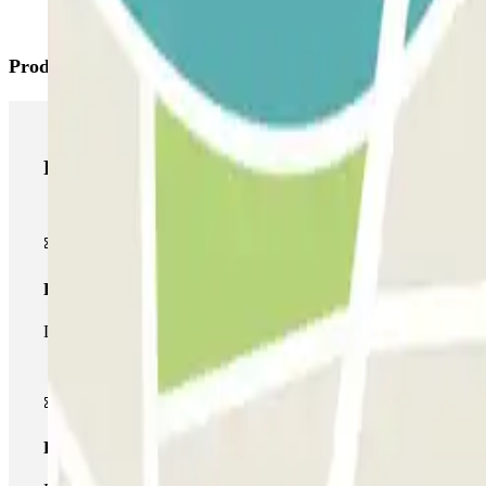
Productos de Parclick
Productos de Parclick
Pase básico
Durante tu estancia podrás entrar y salir una única vez al parking
Pase multiparking