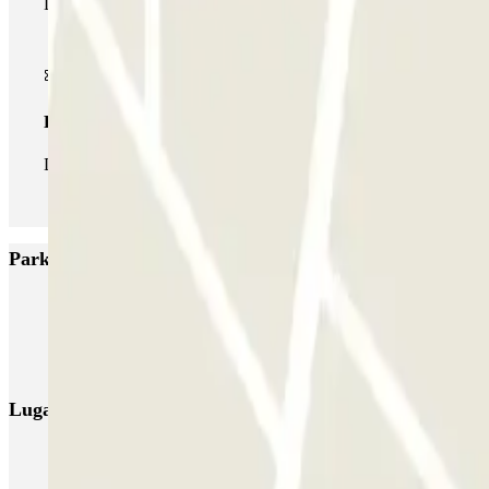
Durante tu estancia podrás hacer uso de toda la red de parkings d
Pase ilimitado
Durante tu estancia podrás entrar y salir del parking todas las ve
Parkings más valorados en Toulouse
Boxx'in Aéroport Toulouse - Self - Couvert
Boxx'in Aéroport Toulous
EASYPARK31 - Aéroport de Toulouse - Service Voiturier
OSKO Hôte
Lugares y eventos interesantes cerca de Q-Park Compans
Aparcar cerca de la Basílica de Saint-Sernin en Toulouse