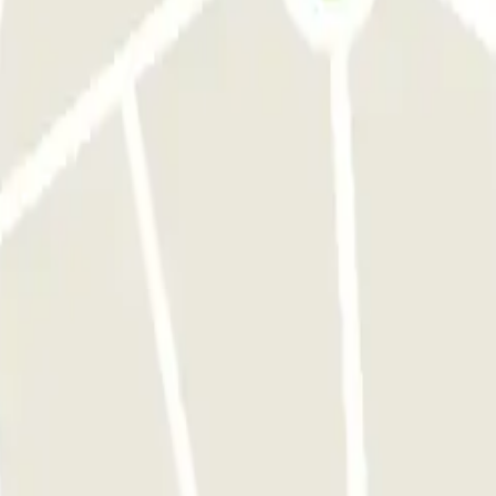
Barcelona
Parking en Atocha
sas.