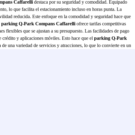
pans Caffarelli
destaca por su seguridad y comodidad. Equipado
to, lo que facilita el estacionamiento incluso en horas punta. La
ovilidad reducida. Este enfoque en la comodidad y seguridad hace que
l
parking Q-Park Compans Caffarelli
ofrece tarifas competitivas
es flexibles que se ajustan a su presupuesto. Las facilidades de pago
e crédito y aplicaciones móviles. Esto hace que el
parking Q-Park
 de una variedad de servicios y atracciones, lo que lo convierte en un
ultural. Esta proximidad a los puntos clave de la ciudad no solo ahorra
igualable de ubicación, seguridad, comodidad y precio,