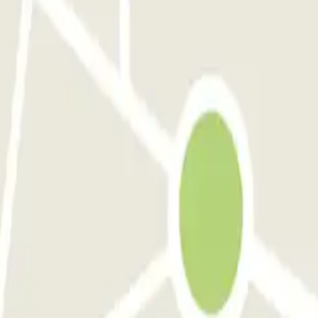
se
Blue Valet - Aéroport de Toulouse Blagnac (TLS) - Exterieur
itole Toulouse INDIGO
INDIGO Clinique Pasteur
INDIGO Esquirol