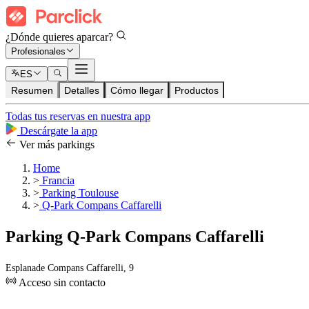
¿Dónde quieres aparcar?
Profesionales
ES
Resumen
Detalles
Cómo llegar
Productos
Todas tus reservas en nuestra app
Descárgate la app
Ver más parkings
Home
>
Francia
>
Parking Toulouse
>
Q-Park Compans Caffarelli
Parking Q-Park Compans Caffarelli
Esplanade Compans Caffarelli, 9
Acceso sin contacto