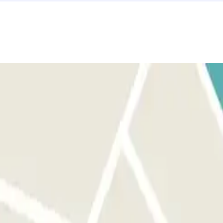
á su vehículo y la barrera se abrirá automáticamente sin
 QR RECIBIDO EN SU CORREO DE CONFIRMACIÓN: Si el lector no
 antelación, según la cobertura de red, dentro del estacionamiento.
idad de presionar ningún botón. Si la lectura de la placa no
uerta o la barrera con el código o el CÓDIGO QR disponible en tu