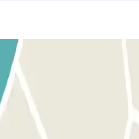
 Acérquese a la barrera. El lector de placas de matrícula reconocer
r lugar disponible. SI LA BARRERA NO SE ABRE: USE EL CÓDIGO
n no funciona, llame directamente al interfono. Cargue su código QR con
reconocerá su vehículo y la barrera se abrirá automáticamente sin neces
ATONAL: Si el estacionamiento cuenta con acceso peatonal, abre la p