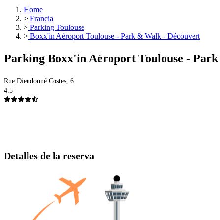
Home
>
Francia
>
Parking Toulouse
>
Boxx'in Aéroport Toulouse - Park & Walk - Découvert
Parking Boxx'in Aéroport Toulouse - Park
Rue Dieudonné Costes, 6
4.5
Detalles de la reserva