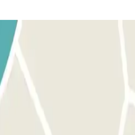
 validar tu reserva.
g.
e.