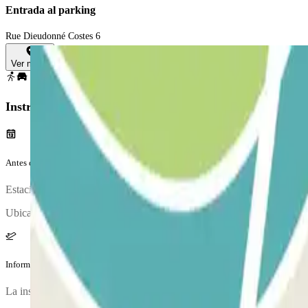
Entrada al parking
Rue Dieudonné Costes 6
Ver mapa
Instrucciones
Antes de tu viaje
Estaciona tu vehículo y acércate a la oficina de atención al cliente para
Ubicación de la cabina de atención al cliente: en la entrada del parkin
Información adicional
La inspección del vehículo es opcional y la tiene que solicitar el client