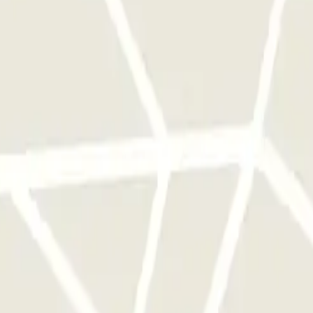
 son aceptados con un suplemento a pagar in situ de 2 € por día. Para vehí