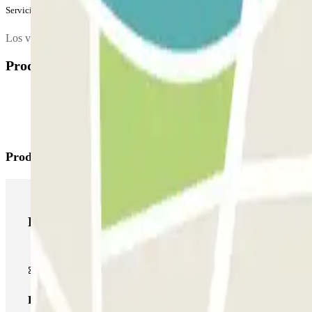
Servicios extra (no incluidos en el precio)
Los vehículos utilitarios y minibuses, tipo Trafic, Vito, Transit, etc.,
Productos disponibles
Productos de Parclick
Productos de Parclick
Pase básico