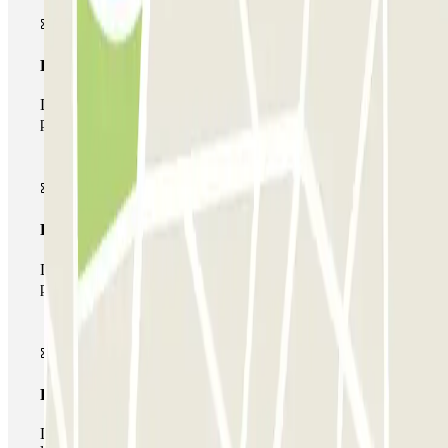
Pase básico
Durante tu estancia podrás entrar y salir una única vez al
parking
Pase multiparking
Durante tu estancia podrás hacer uso de toda la red de
parkings de este operador disponibles en Parclick.
Pase ilimitado
Durante tu estancia podrás entrar y salir del parking todas