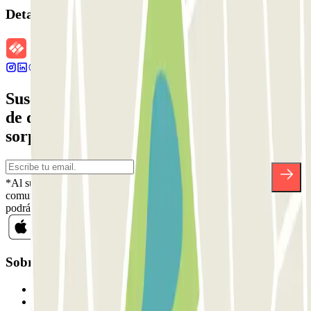
Detalles de la reserva
Suscríbete a nuestra newsletter y entérate
de descuentos, sorteos y otras muchas
sorpresas.
*Al suscribirte aceptas nuestra Política de Privacidad para recibir
comunicaciones comerciales de Parclick. Sin ningún compromiso,
podrás darte de baja cuando quieras en la misma newsletter.
Sobre Parclick
Quiénes somos
Cómo funciona