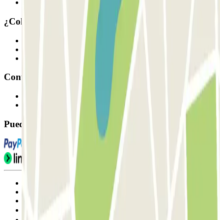
Nuestros parkings
¿Colaboramos?
Profesionales
Proveedor de parking
Afiliados
Contacto
Contáctanos
FAQ
Puedes utilizar estos métodos de pago:
Condiciones de uso y contratación
Condiciones de cancelación
Política de cookies
Gestionar cookies
Política de privacidad