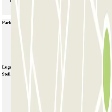
las veces que quieras.
Parkings más valorados en Rueil Malmaison
INDIGO Arcades
INDIGO Bois Préau
INDIGO Claude Monet
INDIGO Jean Jaurès
INDIGO Masséna
INDIGO Rueil Mobipole
INDIGO 2 Gares
Lugares y eventos interesantes cerca de Ibis - Hôpital
Stell Zenpark
Parkings cerca del estadio Parque de los Príncipes
Aparcar cerca de la Porte Dauphine
Aparcar cerca del Hospital Sainte-Périne
Reserva parking cerca de la Plaza del Trocadero - París