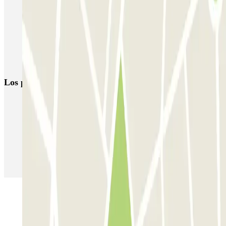
Aparcar cerca del barrio de Ternes
Aparcar cerca del Hospital George Pompidou
Parking en el Arco del Triunfo - Place de l'Étoile Charles de
Gaulle | Parclick
Los parkings
más reservados
Parking en Madrid
Parking en Barcelona
Parking en Aeropuerto Barcelona
Parking en Aeropuerto Madrid Barajas
Parking en Sants - Estación de Barcelona
Parking en Atocha