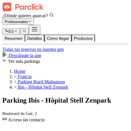
¿Dónde quieres aparcar?
Profesionales
ES
Resumen
Detalles
Cómo llegar
Productos
Todas tus reservas en nuestra app
Descárgate la app
Ver más parkings
Home
>
Francia
>
Parking Rueil Malmaison
>
Ibis - Hôpital Stell Zenpark
Parking Ibis - Hôpital Stell Zenpark
Boulevard du Gué, 2
Acceso sin contacto