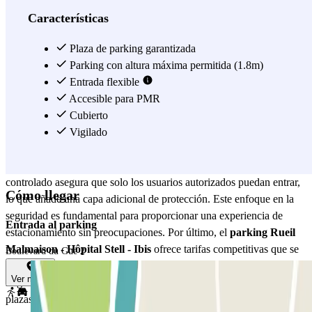
conveniente para aquellos que necesitan visitar el hospital con
Características
regularidad. Además, su asociación con Ibis garantiza un nivel de
servicio y mantenimiento que cumple con los más altos estándares
Plaza de parking garantizada
de calidad. Este parking está diseñado para ofrecer una experiencia
Parking con altura máxima permitida (1.8m)
sin complicaciones, con amplias plazas de aparcamiento que
Entrada flexible
facilitan el estacionamiento de vehículos de todos los tamaños. El
Accesible para PMR
parking Rueil Malmaison - Hôpital Stell - Ibis
Cubierto
también se destaca
por su seguridad. Equipado con un sistema de vigilancia las 24
Vigilado
horas, los usuarios pueden estar tranquilos sabiendo que sus
vehículos están protegidos en todo momento. Además, el acceso
controlado asegura que solo los usuarios autorizados puedan entrar,
Cómo llegar
lo que añade una capa adicional de protección. Este enfoque en la
seguridad es fundamental para proporcionar una experiencia de
Entrada al parking
estacionamiento sin preocupaciones. Por último, el
parking Rueil
Malmaison - Hôpital Stell - Ibis
ofrece tarifas competitivas que se
Boulevard du Gué 2
adaptan a diferentes necesidades, ya sea para estancias cortas o
Ver mapa
largas. Con opciones flexibles de pago y la posibilidad de reservar
plazas con antelación, este parking se adapta a las exigencias de un