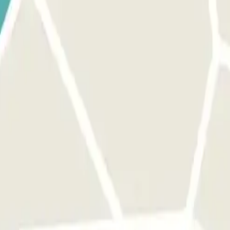
 utiliza el botón previsto para abrir la entrada. Asegúrate de que te e
salida. El proceso es el mismo que para la entrada. MARGEN: Puedes acc
portante".