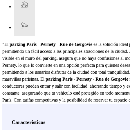
"El
parking Paris - Pernety - Rue de Gergovie
es la solución ideal
permitiendo un fácil acceso a las principales atracciones de la ciudad. 
visible en el muro del parking, asegura que no haya confusiones al mo
Pernety, lo que lo convierte en una opción perfecta para quienes desea
permitiendo a los usuarios disfrutar de la ciudad con total tranquilida
maravillas parisinas. El
parking Paris - Pernety - Rue de Gergovie
conductores pueden entrar y salir con facilidad, ahorrando tiempo y ev
constante, asegurando que tu vehículo esté protegido en todo moment
París. Con tarifas competitivas y la posibilidad de reservar tu espacio 
oportunidad de disfrutar de un estacionamiento cómodo y seguro en u
placentera."
Ver más
Características