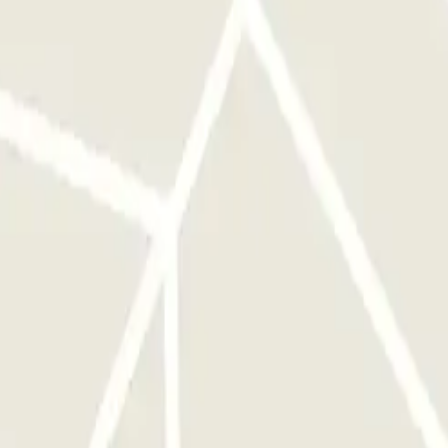
ncuentra frente a la entrada correcta antes de activar el botón. A LA
eder al aparcamiento hasta 1 hora antes de tu reserva, pero se te