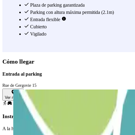
Plaza de parking garantizada
Parking con altura máxima permitida (2.1m)
Entrada flexible
Cubierto
Vigilado
Cómo llegar
Entrada al parking
Rue de Gergovie 15
Ver mapa
Instrucciones
A la hora de acceder al parking recuerda revisar el apartado de "Infor