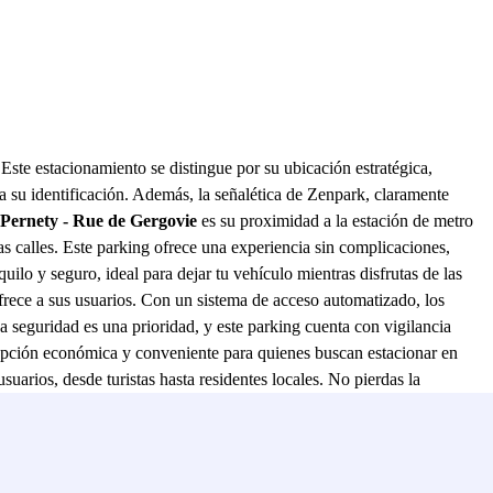
 Este estacionamiento se distingue por su ubicación estratégica,
lita su identificación. Además, la señalética de Zenpark, claramente
 Pernety - Rue de Gergovie
es su proximidad a la estación de metro
as calles. Este parking ofrece una experiencia sin complicaciones,
uilo y seguro, ideal para dejar tu vehículo mientras disfrutas de las
ofrece a sus usuarios. Con un sistema de acceso automatizado, los
a seguridad es una prioridad, y este parking cuenta con vigilancia
pción económica y conveniente para quienes buscan estacionar en
suarios, desde turistas hasta residentes locales. No pierdas la
ernety - Rue de Gergovie
, tu experiencia en París será aún más