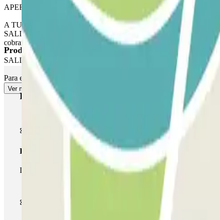
APERTURA A TRAVÉS DE LA APLICACIÓN PARCLICK
A TU LLEGADA: Desde la aplicación o a través del enlace de tu reserva,
SALIDA: Una vez que hayas entrado, recibirás el botón para abrir la 
cobrará por este tiempo extra.
Productos de Parclick
SALIDA PEATONAL
Para el acceso peatonal, consulta nuestro apartado de "Información im
Ver más
Productos de Parclick
Pase básico
Durante tu estancia podrás entrar y salir una única vez al parking