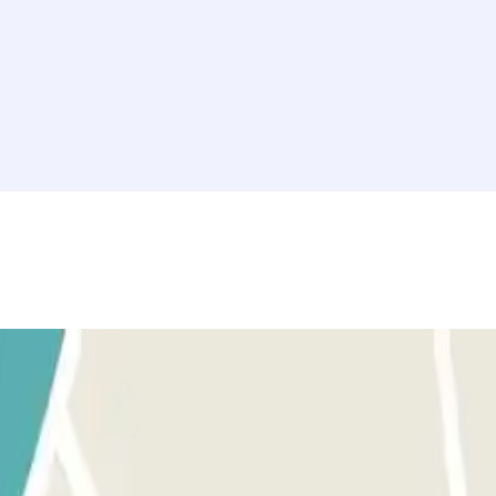
mación Importante". El acceso a este parking se hace a través de nuestra