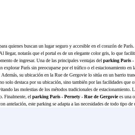
 para quienes buscan un lugar seguro y accesible en el corazón de París.
Al llegar, notarás que el portal es de un elegante color gris, lo que faci
mento de ingresar. Una de las principales ventajas del
parking Paris -
n explorar París sin preocuparse por el tráfico o el estacionamiento en l
d. Además, su ubicación en la Rue de Gergovie lo sitúa en un barrio tranq
no solo destaca por su ubicación, sino también por las facilidades que 
itando las molestias de los métodos tradicionales de estacionamiento. L
o. Finalmente, el
parking Paris - Pernety - Rue de Gergovie
es una o
con antelación, este parking se adapta a las necesidades de todo tipo de u
na de las ciudades más vibrantes del mundo. Con el
parking Paris - P