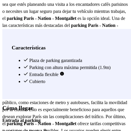
sea que estés planeando una visita a los encantadores cafés parisinos
o necesites un lugar seguro para dejar tu vehículo mientras trabajas,
el
parking Paris - Nation - Montgallet
es la opción ideal. Una de
las características más destacadas del
parking Paris - Nation -
Montgallet
es su seguridad. Equipado con un sistema de vigilancia
las 24 horas, este parking garantiza la protección de tu vehículo en
todo momento. Además, cuenta con personal de seguridad
Características
capacitado que realiza rondas periódicas para asegurar que todo esté
en orden. Esta atención al detalle proporciona tranquilidad a los
Plaza de parking garantizada
usuarios, sabiendo que su vehículo está en buenas manos. El
Parking con altura máxima permitida (1.9m)
parking Paris - Nation - Montgallet
Entrada flexible
también se distingue por su
accesibilidad. Con amplias plazas de aparcamiento, es adecuado
Cubierto
para todo tipo de vehículos, desde coches compactos hasta SUV.
Además, su ubicación cercana a las principales vías de transporte
público, como estaciones de metro y autobuses, facilita la movilidad
Cómo llegar
por la ciudad. Esto es especialmente beneficioso para aquellos que
desean explorar París sin las complicaciones del tráfico. Por último,
Entrada al parking
el
parking Paris - Nation - Montgallet
ofrece tarifas competitivas
y opciones de reserva flexibles. Los usuarios pueden elegir entre