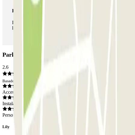
Pase ilimitado
Durante tu estancia podrás entrar y salir del parking todas
las veces que quieras.
Parking Montgallet - Nation Zenpark: Opiniones
2.6
Basado en 3 opiniones
Acceso
Instalaciones
Personal
Lily