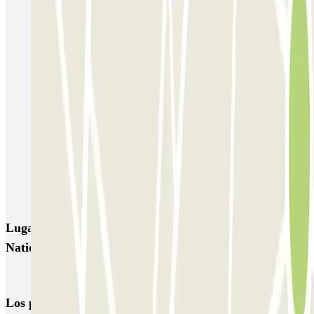
Bastille - Saint-Antoine
Beaubourg Centre Pompidou
Parkélis Lefebvre
Gare Maine Montparnasse
Forum des Halles-Rambuteau
SAEMES Méditerranée Gare de Lyon
SAEMES Goutte d'Or - Gare du Nord
Bercy - Arena - Gare de Lyon
Pullman Tour Eiffel
Garage d'Abbeville - Gare du Nord
Lugares y eventos interesantes cerca de Montgallet -
Nation Zenpark
Parkings cerca de la Estación de Bercy
Los parkings
más reservados