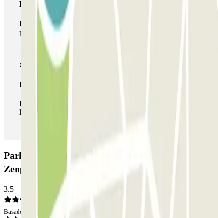
Pase multiparking
Durante tu estancia podrás hacer uso de toda la red de
parkings de este operador disponibles en Parclick.
Pase ilimitado
Durante tu estancia podrás entrar y salir del parking todas
las veces que quieras.
Parking Louise Michel - Porte de Champerret
Zenpark: Opiniones
3.5
Basado en 9 opiniones