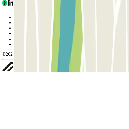
Condiciones de uso y contratación
Condiciones de cancelación
Política de cookies
Gestionar cookies
Política de privacidad
Whistleblowing
©2026 Parclick. All rights reserved