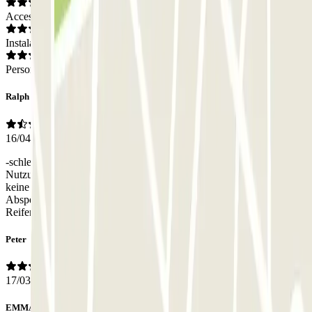
Acceso
Instalaciones
Personal
Ralph
16/04/2026
-schlechte Beschilderung der Parkbuchten, da zum Teil eine
Nutzung durch private Personen möglich ist( privater Parkplatz) -
keine Kommunikation möglich gewesen bei einem Problem:
Absperrung war nicht regulär aufgestellt, Folge war eine
Reifenpanne -
Peter
17/03/2026
EMMANUEL