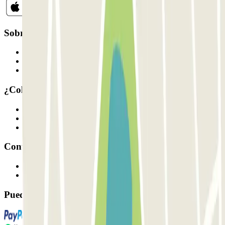
Sobre Parclick
Quiénes somos
Cómo funciona
Nuestros parkings
¿Colaboramos?
Profesionales
Proveedor de parking
Afiliados
Contacto
Contáctanos
FAQ
Puedes utilizar estos métodos de pago: