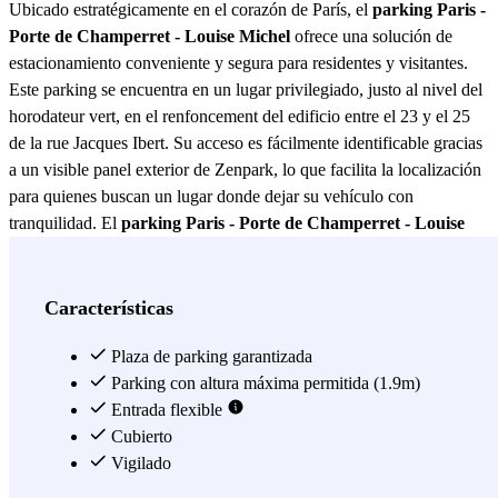
Ubicado estratégicamente en el corazón de París, el
parking Paris -
Porte de Champerret - Louise Michel
ofrece una solución de
estacionamiento conveniente y segura para residentes y visitantes.
Este parking se encuentra en un lugar privilegiado, justo al nivel del
horodateur vert, en el renfoncement del edificio entre el 23 y el 25
de la rue Jacques Ibert. Su acceso es fácilmente identificable gracias
a un visible panel exterior de Zenpark, lo que facilita la localización
para quienes buscan un lugar donde dejar su vehículo con
tranquilidad. El
parking Paris - Porte de Champerret - Louise
Michel
no solo destaca por su ubicación, sino también por las
características que lo hacen ideal para cualquier conductor. Este
espacio de estacionamiento está diseñado para ofrecer comodidad y
Características
seguridad, con amplias plazas que permiten maniobrar sin
complicaciones. Además, su proximidad a importantes puntos de
Plaza de parking garantizada
interés en París lo convierte en una opción preferida para quienes
Parking con altura máxima permitida (1.9m)
desean explorar la ciudad sin preocuparse por el estacionamiento.
Entrada flexible
Una de las grandes ventajas del
Cubierto
parking Paris - Porte de
Champerret - Louise Michel
Vigilado
es su accesibilidad. Situado en una
zona céntrica, permite un fácil acceso a las principales vías de la