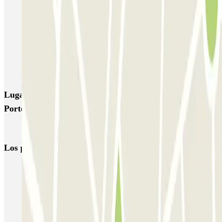
SAEMES Méditerranée Gare de Lyon
SAEMES Goutte d'Or - Gare du Nord
Bercy - Arena - Gare de Lyon
Pullman Tour Eiffel
Garage d'Abbeville - Gare du Nord
Lugares y eventos interesantes cerca de Louise Michel -
Porte de Champerret Zenpark
Aparcar cerca del barrio de Ternes
Los parkings
más reservados
Parking en Madrid
Parking en Barcelona
Parking en Aeropuerto Barcelona
Parking en Aeropuerto Madrid Barajas