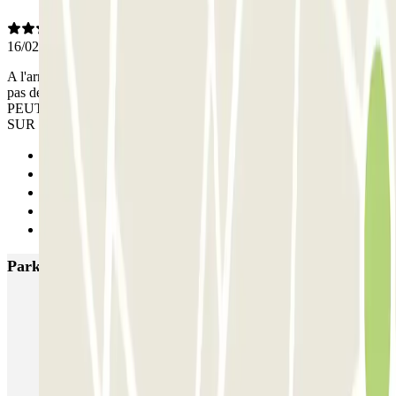
16/02/2026
A l'arrivée au parking l'application ne marche PAS! Au tèlélpnone
pas de REPONSE.ALLEZ AU PARKING DU MARCHE UN
PEUT PLUS LOIN.AU MOINS LA BAS IL Y A QUELQ'UN
SUR PLACE POUR PRATIQUEMENT LE MEME PRIX
Anterior
1
2
3
Siguiente
Parkings más valorados en París
Bastille - Saint-Antoine
Beaubourg Centre Pompidou
Parkélis Lefebvre
Gare Maine Montparnasse
Forum des Halles-Rambuteau