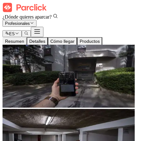
¿Dónde quieres aparcar?
Profesionales
ES
Resumen
Detalles
Cómo llegar
Productos