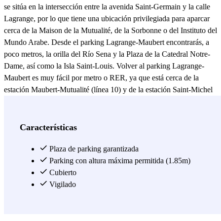
se sitúa en la intersección entre la avenida Saint-Germain y la calle
Lagrange, por lo que tiene una ubicación privilegiada para aparcar
cerca de la Maison de la Mutualité, de la Sorbonne o del Instituto del
Mundo Arabe. Desde el parking Lagrange-Maubert encontrarás, a
poco metros, la orilla del Río Sena y la Plaza de la Catedral Notre-
Dame, así como la Isla Saint-Louis. Volver al parking Lagrange-
Maubert es muy fácil por metro o RER, ya que está cerca de la
estación Maubert-Mutualité (línea 10) y de la estación Saint-Michel
Notre-Dame (RER B y C) . El parking Lagrange-Maubert está
abierto las 24 horas. La recepción se sitúa en el nivel -1 (si el agente
está ausente, usar el interfono).
Características
Ver más
Plaza de parking garantizada
Parking con altura máxima permitida (1.85m)
Cubierto
Vigilado