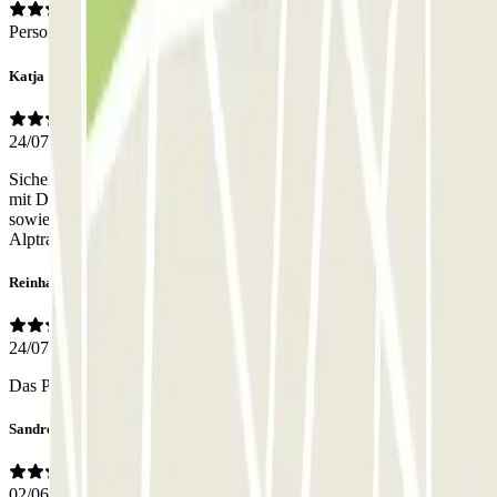
Personal
Katja
24/07/2026
Sicherheit höchst bedenklich. Eingeschlagene Windschutzscheibe
mit Diebstahl trotz Kameras. Größe der Stellplätze waren okay. Ein-
sowie Ausfahrt sehr eng und mit hohen scharfkantigen Borden der
Alptraum für Schweller, Reifen und Felgen.
Reinhard
24/07/2026
Das Personal war für mich schwierig zu verstehen.
Sandro
02/06/2026