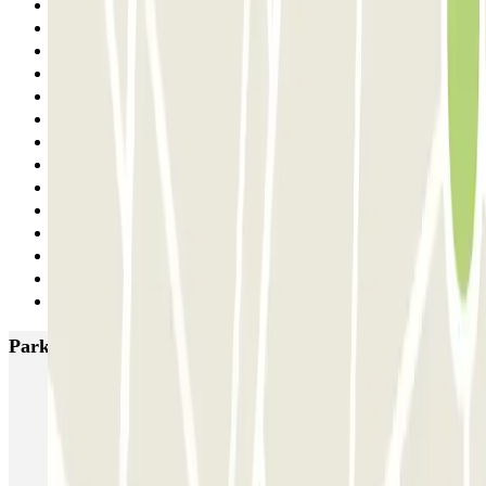
20
21
22
23
24
25
26
27
28
29
30
31
32
Siguiente
Parkings más valorados en París
Bastille - Saint-Antoine
Beaubourg Centre Pompidou
Parkélis Lefebvre
Gare Maine Montparnasse
Forum des Halles-Rambuteau