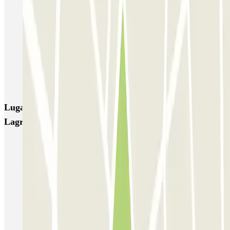
SAEMES Méditerranée Gare de Lyon
SAEMES Goutte d'Or - Gare du Nord
Bercy - Arena - Gare de Lyon
Pullman Tour Eiffel
Garage d'Abbeville - Gare du Nord
Lugares y eventos interesantes cerca de SAEMES
Lagrange-Maubert
Parkings cerca de la Catedral de Notre-Dame de París
Aparcar cerca de La Sorbona
Aparcar cerca del Barrio Latino
Aparcar cerca del barrio Saint-Michel
Parkings en la Isla de la Cité