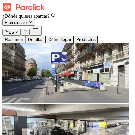
¿Dónde quieres aparcar?
Profesionales
ES
Resumen
Detalles
Cómo llegar
Productos