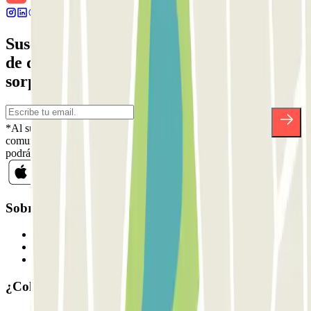
Suscríbete a nuestra newsletter y entérate
de descuentos, sorteos y otras muchas
sorpresas.
*Al suscribirte aceptas nuestra Política de Privacidad para recibir
comunicaciones comerciales de Parclick. Sin ningún compromiso,
podrás darte de baja cuando quieras en la misma newsletter.
Sobre Parclick
Quiénes somos
Cómo funciona
Nuestros parkings
¿Colaboramos?