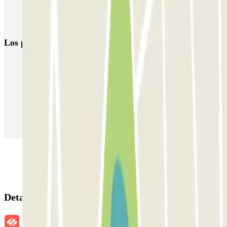
Parkings cerca del Panteón
Parking en Conciergerie
Los parkings
más reservados
Parking en Madrid
Parking en Barcelona
Parking en Aeropuerto Barcelona
Parking en Aeropuerto Madrid Barajas
Parking en Sants - Estación de Barcelona
Parking en Atocha
Detalles de la reserva