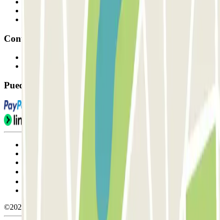
Profesionales
Proveedor de parking
Afiliados
Contacto
Contáctanos
FAQ
Puedes utilizar estos métodos de pago:
Condiciones de uso y contratación
Condiciones de cancelación
Política de cookies
Gestionar cookies
Política de privacidad
Whistleblowing
©2026 Parclick. All rights reserved