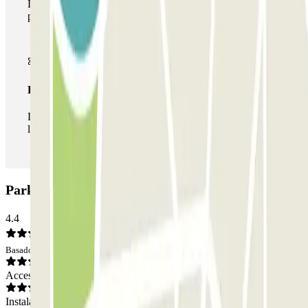
Durante tu estancia podrás hacer uso de toda la red de
parkings de este operador disponibles en Parclick.
Pase ilimitado
Durante tu estancia podrás entrar y salir del parking todas
las veces que quieras.
Parking SAEMES Lagrange-Maubert: Opiniones
4.4
Basado en 122 opiniones
Acceso
Instalaciones