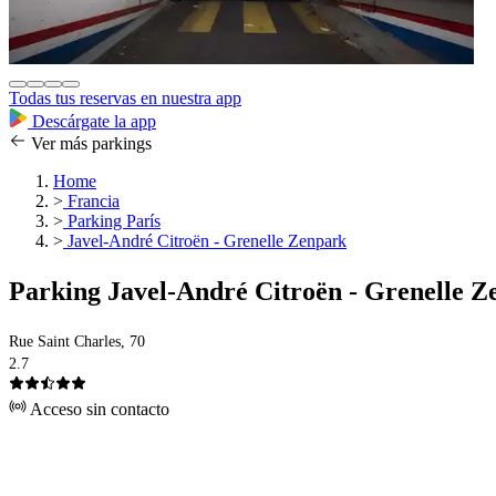
Todas tus reservas en nuestra app
Descárgate la app
Ver más parkings
Home
>
Francia
>
Parking París
>
Javel-André Citroën - Grenelle Zenpark
Parking Javel-André Citroën - Grenelle Z
Rue Saint Charles, 70
2.7
Acceso sin contacto