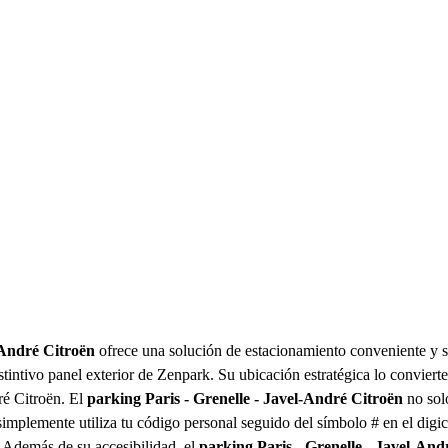
-André Citroën
ofrece una solución de estacionamiento conveniente y seg
distintivo panel exterior de Zenpark. Su ubicación estratégica lo convier
ré Citroën. El
parking Paris - Grenelle - Javel-André Citroën
no solo
simplemente utiliza tu código personal seguido del símbolo # en el digi
. Además de su accesibilidad, el
parking Paris - Grenelle - Javel-And