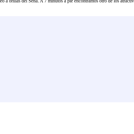
 a orillas del Sena. A 7 minutos a pie encontramos otro de los atractivos