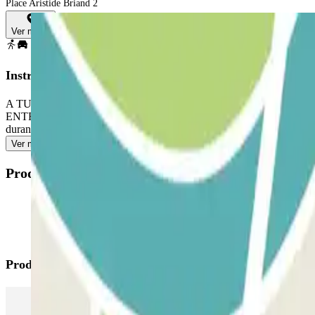
Place Aristide Briand 2
Ver mapa
Instrucciones
A TU LLEGADA: coge el ticket. Aparca en cualquier plaza libre. Ve a
ENTRADAS Y SALIDAS ILIMITADAS: utiliza el ticket que te dio el pe
durante las horas en que el personal esté presente.
Ver más
Productos disponibles
Productos de Parclick