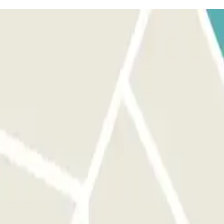
: utiliza el ticket que te dio el personal. SI TU PASE PERMITE
d llegue, le rogamos que haga comprobar su reserva después,