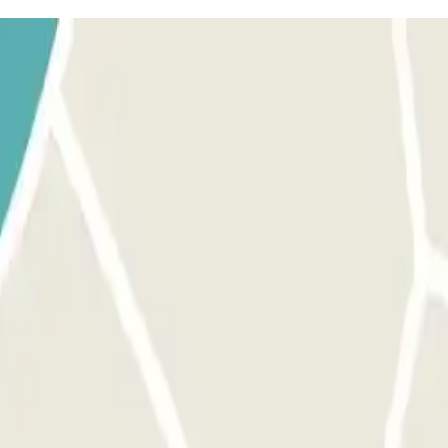
 la cabina de control con tu reserva Parclick y el ticket. PARA SALIR
rsonal. Si el personal del aparcamiento no está presente cuando uste