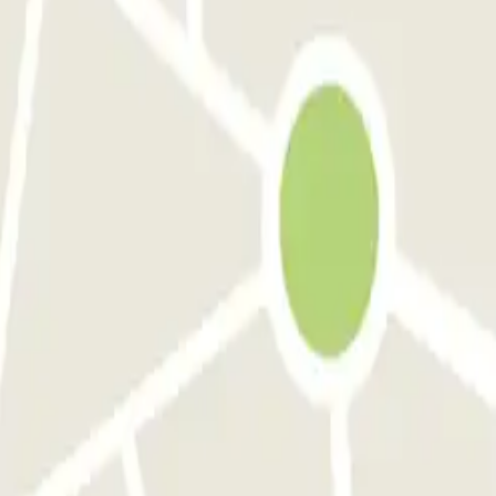
ranée Gare de Lyon
SAEMES Goutte d'Or - Gare du Nord