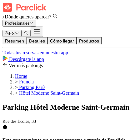
¿Dónde quieres aparcar?
Profesionales
ES
Resumen
Detalles
Cómo llegar
Productos
Todas tus reservas en nuestra app
Descárgate la app
Ver más parkings
Home
>
Francia
>
Parking París
>
Hôtel Moderne Saint-Germain
Parking Hôtel Moderne Saint-Germain
Rue des Écoles, 33