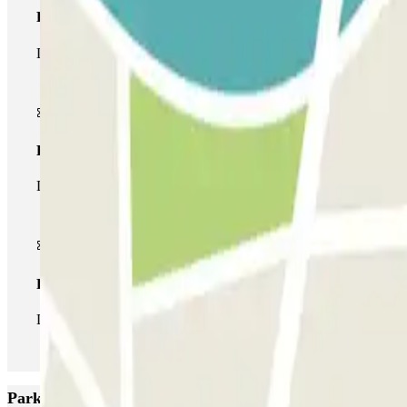
Pase básico
Durante tu estancia podrás entrar y salir una única vez al parking
Pase multiparking
Durante tu estancia podrás hacer uso de toda la red de parkings d
Pase ilimitado
Durante tu estancia podrás entrar y salir del parking todas las ve
Parkings más valorados en París