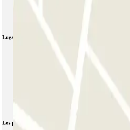
Bastille - Saint-Antoine
Beaubourg Centre Pompidou
Parkélis Lefeb
Bercy - Arena - Gare de Lyon
Pullman Tour Eiffel
Garage d'Abbevil
Lugares y eventos interesantes cerca de Hôtel Moderne
Aparcar cerca de La Sorbona
Parkings cerca del Panteón
Aparcar cerca del Barrio Latino
Parkings cerca de la Catedral de Notre-Dame de París
Aparcar cerca del barrio Saint-Michel
Parkings en la Isla de la Cité
Aparcar cerca de la isla de Saint-Louis
Los parkings
más reservados