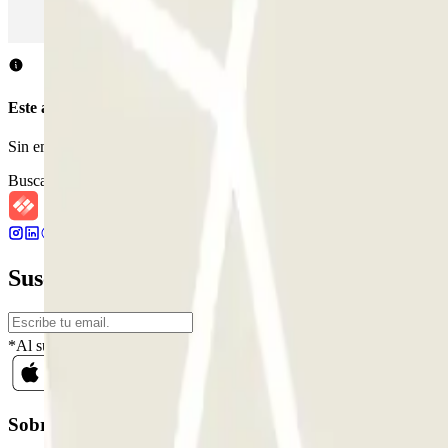
Parking en Madrid
Parking en Barcelona
Parking en Aeropuerto Bar
Este aparcamiento no acepta reservas a través de Parclick.
Sin embargo, puedes reservar en uno de los parkings cercanos que t
Buscar parkings cercanos
Suscríbete a nuestra newsletter y entérate 
*Al suscribirte aceptas nuestra Política de Privacidad para recibir c
Sobre Parclick