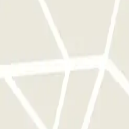
e este operador disponibles en Parclick.
ces que quieras.