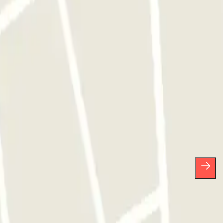
Barcelona
Parking en Atocha
sas.
arte de baja cuando quieras en la misma newsletter.