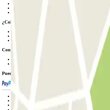
Quiénes somos
Cómo funciona
Nuestros parkings
¿Colaboramos?
Profesionales
Proveedor de parking
Afiliados
Contacto
Contáctanos
FAQ
Puedes utilizar estos métodos de pago:
Condiciones de uso y contratación
Condiciones de cancelación
Política de cookies
Gestionar cookies