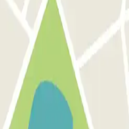
celona
Parking en Aeropuerto Madrid Barajas
Parking en Sants - Estación de 
e proponemos.
de descuentos, sorteos y otras muchas sorpre
omunicaciones comerciales de Parclick. Sin ningún compromiso, podrás d