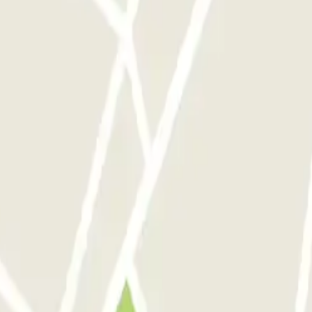
vre
Gare Maine Montparnasse
Forum des Halles-Rambuteau
SAEMES Méditer
le - Gare du Nord
 Saint-Germain