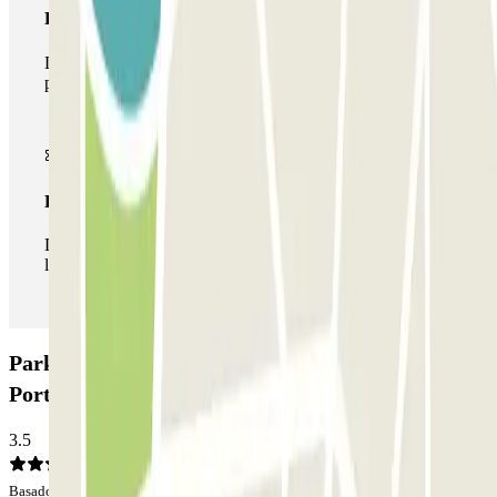
Pase multiparking
Durante tu estancia podrás hacer uso de toda la red de
parkings de este operador disponibles en Parclick.
Pase ilimitado
Durante tu estancia podrás entrar y salir del parking todas
las veces que quieras.
Parking Hôpital Diaconesses Croix Saint-Simon -
Porte de Montreuil Zenpark: Opiniones
3.5
Basado en 8 opiniones