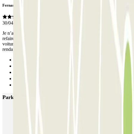
Fernando
30/04/2026
Je n’ai pas pu accéder au parking par la porte dans le hall. Il a fallu
refaire le parcours inverse pour rentrer dans le parking par l’accès
voiture. Moi qui venait pour un problème locomoteur et qui me
rendait à l’hôpital Diaconesse. Comprenez mon texto
Anterior
1
2
3
Siguiente
Parkings más valorados en París
Bastille - Saint-Antoine
Beaubourg Centre Pompidou
Parkélis Lefebvre
Gare Maine Montparnasse