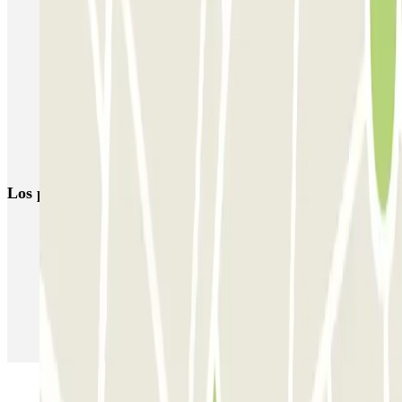
Forum des Halles-Rambuteau
SAEMES Méditerranée Gare de Lyon
SAEMES Goutte d'Or - Gare du Nord
Bercy - Arena - Gare de Lyon
Pullman Tour Eiffel
Garage d'Abbeville - Gare du Nord
Los parkings
más reservados
Parking en Madrid
Parking en Barcelona
Parking en Aeropuerto Barcelona
Parking en Aeropuerto Madrid Barajas
Parking en Sants - Estación de Barcelona
Parking en Atocha