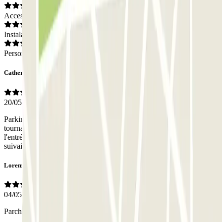
Acceso
Instalaciones
Personal
Catherine
20/05/2026
Parking à côté de l'hôpital. Les places sont un peu étroites et les
tournant très justes. Quand le temps est dépassé, les codes pour
l'entrée piéton ne sont plus accessibles. J'ai raté le rdv médical qui
suivait en attendant 3/4h devant la porte !
Lorenzino
04/05/2026
Parcheggio usato con l applicazione in modo semplice