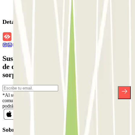
Detalles de la reserva
Suscríbete a nuestra newsletter y entérate
de descuentos, sorteos y otras muchas
sorpresas.
*Al suscribirte aceptas nuestra Política de Privacidad para recibir
comunicaciones comerciales de Parclick. Sin ningún compromiso,
podrás darte de baja cuando quieras en la misma newsletter.
Sobre Parclick