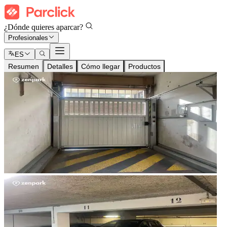
¿Dónde quieres aparcar?
Profesionales
ES
Resumen
Detalles
Cómo llegar
Productos