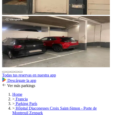
Todas tus reservas en nuestra app
Descárgate la app
Ver más parkings
Home
>
Francia
>
Parking París
>
Hôpital Diaconesses Croix Saint-Simon - Porte de
Montreuil Zenpark