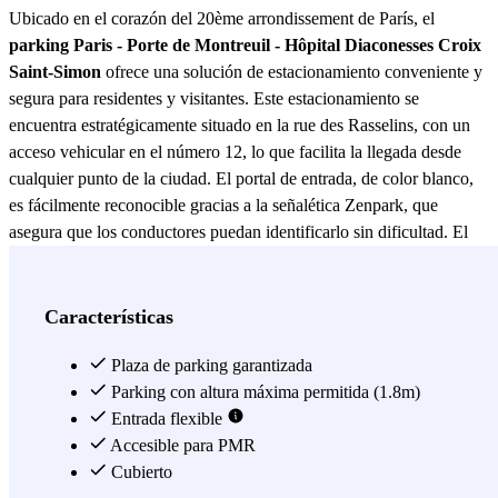
Ubicado en el corazón del 20ème arrondissement de París, el
parking Paris - Porte de Montreuil - Hôpital Diaconesses Croix
Saint-Simon
ofrece una solución de estacionamiento conveniente y
segura para residentes y visitantes. Este estacionamiento se
encuentra estratégicamente situado en la rue des Rasselins, con un
acceso vehicular en el número 12, lo que facilita la llegada desde
cualquier punto de la ciudad. El portal de entrada, de color blanco,
es fácilmente reconocible gracias a la señalética Zenpark, que
asegura que los conductores puedan identificarlo sin dificultad. El
parking Paris - Porte de Montreuil - Hôpital Diaconesses Croix
Saint-Simon
no solo destaca por su ubicación privilegiada, sino
también por su proximidad a importantes puntos de interés. A pocos
Características
minutos a pie se encuentra el Hôpital Diaconesses Croix Saint-
Simon, lo que lo convierte en una opción ideal para quienes
Plaza de parking garantizada
necesitan visitar el hospital con frecuencia. Además, su cercanía a la
Parking con altura máxima permitida (1.8m)
Porte de Montreuil ofrece un acceso rápido a las principales vías de
Entrada flexible
la ciudad, facilitando los desplazamientos tanto dentro como fuera
Accesible para PMR
de París. Este
Cubierto
parking Paris - Porte de Montreuil - Hôpital