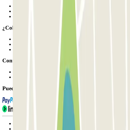
Quiénes somos
Cómo funciona
Nuestros parkings
¿Colaboramos?
Profesionales
Proveedor de parking
Afiliados
Contacto
Contáctanos
FAQ
Puedes utilizar estos métodos de pago:
Condiciones de uso y contratación
Condiciones de cancelación