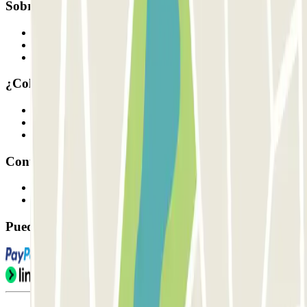
Sobre Parclick
Quiénes somos
Cómo funciona
Nuestros parkings
¿Colaboramos?
Profesionales
Proveedor de parking
Afiliados
Contacto
Contáctanos
FAQ
Puedes utilizar estos métodos de pago: