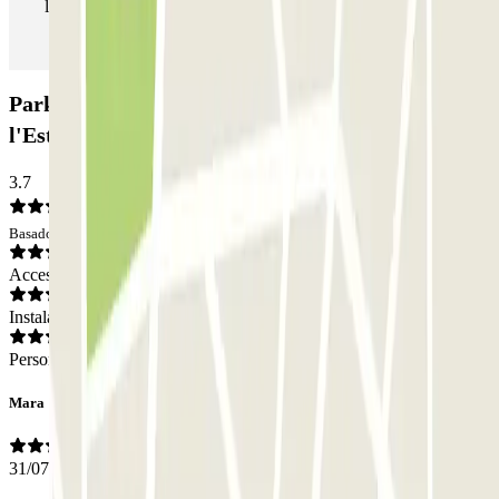
las veces que quieras.
Parking Grand Garage Saint-Laurent - Gare de
l'Est: Opiniones
3.7
Basado en 21 opiniones
Acceso
Instalaciones
Personal
Mara
31/07/2019