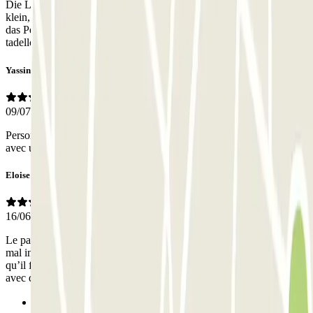
Die Lage ist super! 5 Minuten vom Ostbahnhof! Ansonsten sehr
klein, sehr eng, die Auffahrt und Abfahrt sind ein und dieselbe. Aber
das Personal ist sehr freundlich und mit der Buchung hat alles
tadellos funktioniert.
Yassine
09/07/2019
Personnel très gentil et agréable mais parking assez difficile d'accès
avec un véhicule un peu large
Eloise
16/06/2019
Le parking est bien à part pour redescendre en tant que piétons c’est
mal indiqué. En dehors de ça j’aurais aimée que l’on me prévienne
qu’il fallait que je donne mes clefs de voiture as un parfait inconnu
avec donc mes affaires personnel...
Anterior