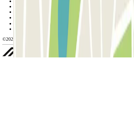
Condiciones de uso y contratación
Condiciones de cancelación
Política de cookies
Gestionar cookies
Política de privacidad
Whistleblowing
©2026 Parclick. All rights reserved