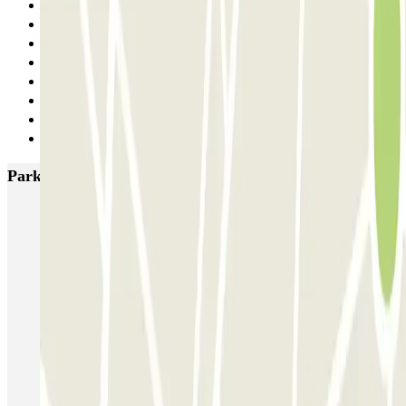
1
2
3
4
5
6
7
Siguiente
Parkings más valorados en París
Bastille - Saint-Antoine
Beaubourg Centre Pompidou
Parkélis Lefebvre
Gare Maine Montparnasse
Forum des Halles-Rambuteau
SAEMES Méditerranée Gare de Lyon
SAEMES Goutte d'Or - Gare du Nord
Bercy - Arena - Gare de Lyon
Pullman Tour Eiffel