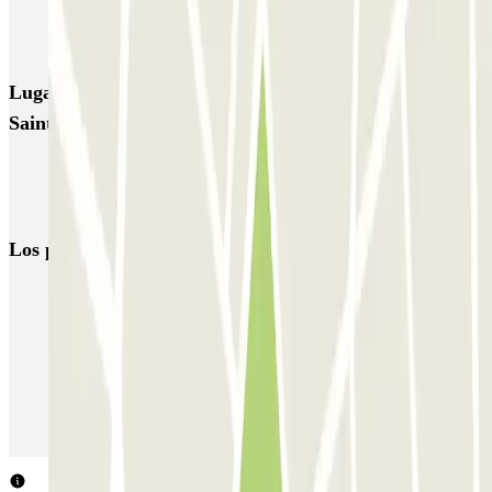
Garage d'Abbeville - Gare du Nord
Lugares y eventos interesantes cerca de Grand Garage
Saint-Laurent - Gare de l'Est
Parkings cerca de la Estación de París Este
Aparcar cerca del Boulevard Magenta
Los parkings
más reservados
Parking en Madrid
Parking en Barcelona
Parking en Aeropuerto Barcelona
Parking en Aeropuerto Madrid Barajas
Parking en Sants - Estación de Barcelona
Parking en Atocha