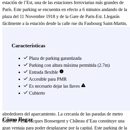
estación de l’Est, una de las estaciones ferroviarias más grandes de
París. Este parking se encuentra en efecto a 6 minutos andando de la
plaza del 11 Novembre 1918 y de la Gare de Paris-Est. Llegarás
fácilmente a la estación desde la calle rue du Faubourg Saint-Martin,
que atraviesa el bulevar de Magenta muy cerca del parking. En esta
zona del distrito 10º de París, también hay muchos hoteles, cafés y
restaurantes. Podrás dejar el coche en el garaje Grand Garage Saint-
Características
Laurent antes de recorrer los alrededores. Aparcando en este parking
del bulevar Magenta podrás llegar al Teatro Alhambra, al Manoir de
Plaza de parking garantizada
París, a la biblioteca Françoise Sagan o al jardín Villemin, en
Parking con altura máxima permitida (2.7m)
cuestión de minutos. Además, este aparcamiento está cerca de la
Entrada flexible
iglesia de Saint-Laurent y del ayuntamiento del 10º distrito. A unos
Accesible para PMR
12 minutos del Grand Garage Saint-Laurent – Gare de l’Est, se
Es necesario dejar las llaves
encuentra el hospital de Saint-Louis, del otro lado del canal Saint-
Cubierto
Martin (que se puede cruzar a la altura del Square des Récollets). El
teatro Antoine y el teatro Le Splendid también se encuentran en los
alrededores del aparcamiento. La cercanía de las paradas de metro
Cómo llegar
Gare de l’Est, Jacques Bonsergent y Château d’Eau constituye una
gran ventaja para poder desplazarse por la capital. Este parking de la