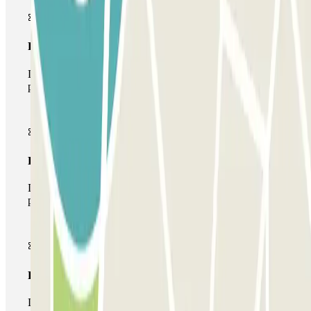
Pase básico
Durante tu estancia podrás entrar y salir una única vez al
parking
Pase multiparking
Durante tu estancia podrás hacer uso de toda la red de
parkings de este operador disponibles en Parclick.
Pase ilimitado
Durante tu estancia podrás entrar y salir del parking todas