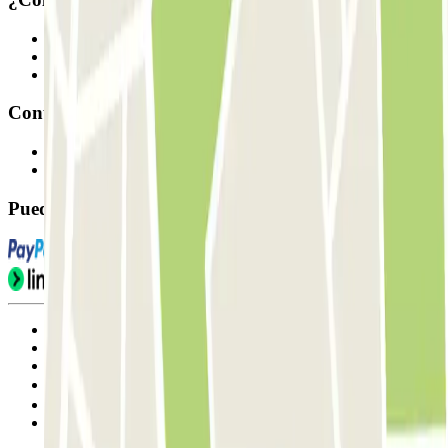
Profesionales
Proveedor de parking
Afiliados
Contacto
Contáctanos
FAQ
Puedes utilizar estos métodos de pago:
Condiciones de uso y contratación
Condiciones de cancelación
Política de cookies
Gestionar cookies
Política de privacidad
Whistleblowing