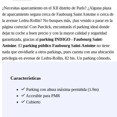
¿Necesitas aparcamiento en el XII distrito de París? ¿Alguna plaza
de aparcamiento segura cerca de Faubourg Saint Antoine o cerca de
la avenue Ledru-Rollin? No busques más, ¡has venido a parar en la
página correcta! Con Parclick, encontrarás el parking ideal donde
dejar tu coche a buen precio y con la mayor calidad y seguridad
garantizada, gracias al
parking INDIGO - Faubourg Saint-
Antoine
. El
parking público Faubourg Saint-Antoine
no tiene
nada que envidiarle a otros parkings, pues cuenta con una ubicación
privilegia en avenue de Ledru-Rollin, 82 bis. Un parking cómodo,
cubierto y completamente seguro que abre todos los días del año las
24 horas. ¡No verás nada igual! ¿Que por qué tiene una ubicación
perfecta! Pues quédate leyendo y verás todas las ventajas que te
Características
ofrece el parking Faubourg Saint-Antoine: Empecemos por lo que
más nos gusta: para quienes tengan hambre a todas horas, estarán en
Parking con altura máxima permitida (1.9m)
el lugar indicado para disfrutar de los platos del restaurante Les
Accesible para PMR
Passagers de Beyrouth (en passager de La Bonne Graine, 18) o el
Cubierto
restaurante Passager para ir a almorzar. En este último restaurante
situado en el número 107 de la avenue Ledru-Rollin, te esperan