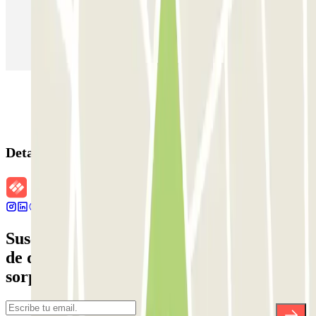
Parking en Aeropuerto Madrid Barajas
Parking en Sants - Estación de Barcelona
Parking en Atocha
Detalles de la reserva
Suscríbete a nuestra newsletter y entérate
de descuentos, sorteos y otras muchas
sorpresas.