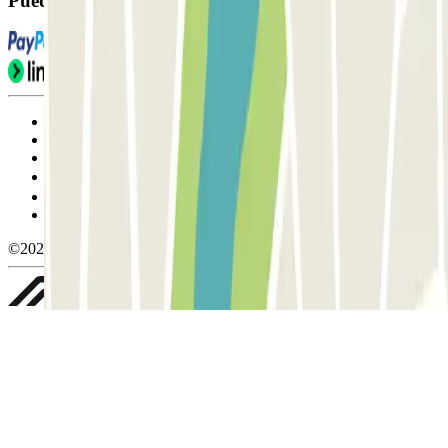
Puedes utilizar estos métodos de pago:
Condiciones de uso y contratación
Condiciones de cancelación
Política de cookies
Gestionar cookies
Política de privacidad
Whistleblowing
©2026 Parclick. All rights reserved