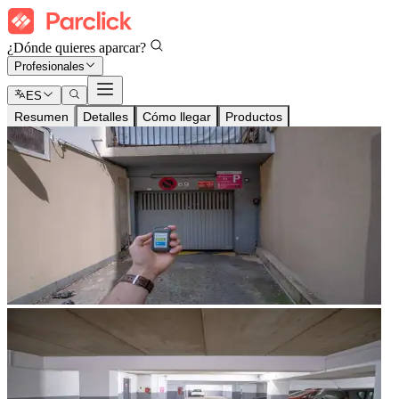
¿Dónde quieres aparcar?
Profesionales
ES
Resumen
Detalles
Cómo llegar
Productos