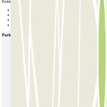
Problème pour accéder à pied, résolu en quelques secondes merci
Anterior
1
2
Siguiente
Parkings más valorados en París
Bastille - Saint-Antoine
Beaubourg Centre Pompidou
Parkélis Lefebvre
Gare Maine Montparnasse
Forum des Halles-Rambuteau
SAEMES Méditerranée Gare de Lyon
SAEMES Goutte d'Or - Gare du Nord
Bercy - Arena - Gare de Lyon
Pullman Tour Eiffel
Garage d'Abbeville - Gare du Nord