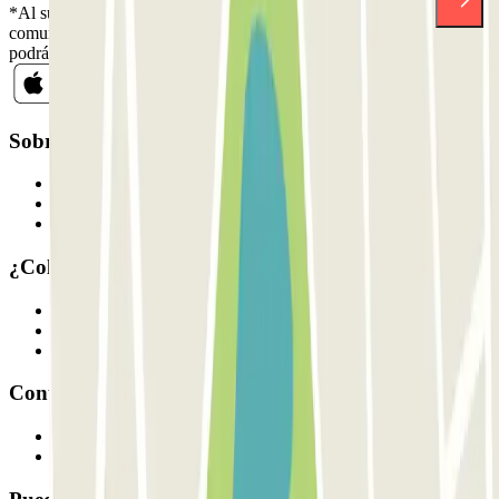
*Al suscribirte aceptas nuestra Política de Privacidad para recibir
comunicaciones comerciales de Parclick. Sin ningún compromiso,
podrás darte de baja cuando quieras en la misma newsletter.
Sobre Parclick
Quiénes somos
Cómo funciona
Nuestros parkings
¿Colaboramos?
Profesionales
Proveedor de parking
Afiliados
Contacto
Contáctanos
FAQ