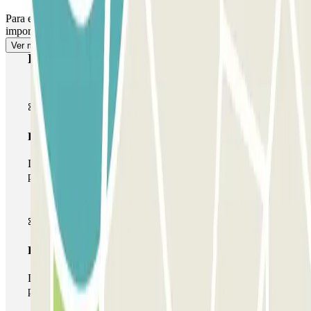
Para el acceso peatonal, consulta nuestro apartado de "Información
importante".
Ver más
Productos de Parclick
Pase básico
Durante tu estancia podrás entrar y salir una única vez al
parking
Pase multiparking
Durante tu estancia podrás hacer uso de toda la red de
parkings de este operador disponibles en Parclick.