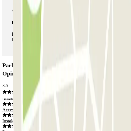
Pase ilimitado
Durante tu estancia podrás entrar y salir del parking todas
las veces que quieras.
Parking Falguière - Gare Vaugirard Zenpark:
Opiniones
3.5
Basado en 6 opiniones
Acceso
Instalaciones