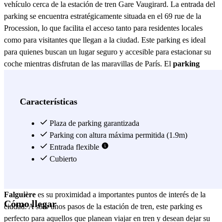
vehículo cerca de la estación de tren Gare Vaugirard. La entrada del
parking se encuentra estratégicamente situada en el 69 rue de la
Procession, lo que facilita el acceso tanto para residentes locales
como para visitantes que llegan a la ciudad. Este parking es ideal
para quienes buscan un lugar seguro y accesible para estacionar su
coche mientras disfrutan de las maravillas de París. El
parking
Paris - Gare Vaugirard - Falguière
se destaca por sus modernas
instalaciones y su compromiso con la seguridad. Equipado con un
sistema de vigilancia las 24 horas, los 7 días de la semana, los
Características
usuarios pueden estar tranquilos sabiendo que sus vehículos están
protegidos en todo momento. Además, el parking cuenta con
Plaza de parking garantizada
amplias plazas de estacionamiento, lo que facilita el aparcamiento
Parking con altura máxima permitida (1.9m)
incluso en horas punta. La comodidad es una prioridad, y por ello, el
Entrada flexible
acceso al parking es sencillo y rápido, permitiendo a los conductores
Cubierto
ahorrar tiempo y evitar el estrés de buscar un lugar donde estacionar.
Otra ventaja significativa del
parking Paris - Gare Vaugirard -
Falguière
es su proximidad a importantes puntos de interés de la
Cómo llegar
ciudad. A solo unos pasos de la estación de tren, este parking es
perfecto para aquellos que planean viajar en tren y desean dejar su