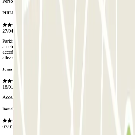
Personal
PHILIPPE
27/04/2026
Parking en sous sol attention au niveaux pour avoir acces a l
ascebseur il faut descendre au -3. Sinon escalier en descente pour
acceder a l ascenseur au -3. Sinon croisée de voitures possible alors
allez doucement et respectez la priorité.
Jonas
18/01/2026
Access for pedestrians did not work via the app (first door)
Daniel
07/01/2026