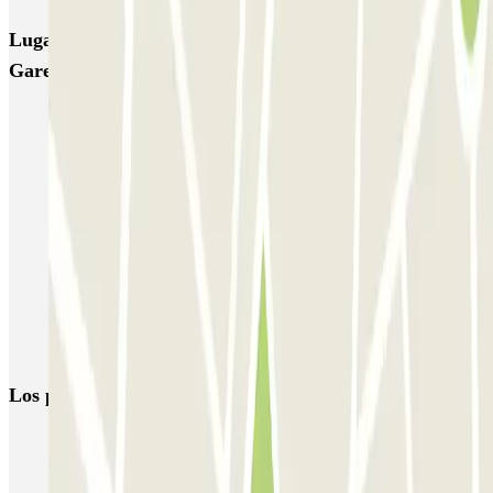
Lugares y eventos interesantes cerca de Falguière -
Gare Vaugirard Zenpark
Reserva parking cerca de la Estación de Montparnasse
Aparcar cerca del barrio Porte de Vanves
Parkings cerca de la Torre Montparnasse
Aparcar cerca de la iglesia de San Pedro de Montrouge
Aparcar cerca de la plaza Denfert-Rochereau
Aparcar cerca de las Catacumbas de París
Parking Arena París Sur
Los parkings
más reservados
Parking en Madrid
Parking en Barcelona
Parking en Aeropuerto Barcelona