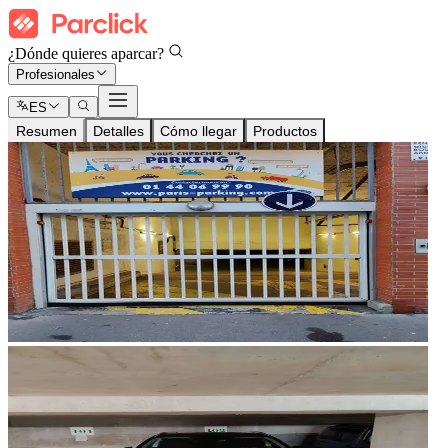
¿Dónde quieres aparcar?
Profesionales
ES
Resumen
Detalles
Cómo llegar
Productos