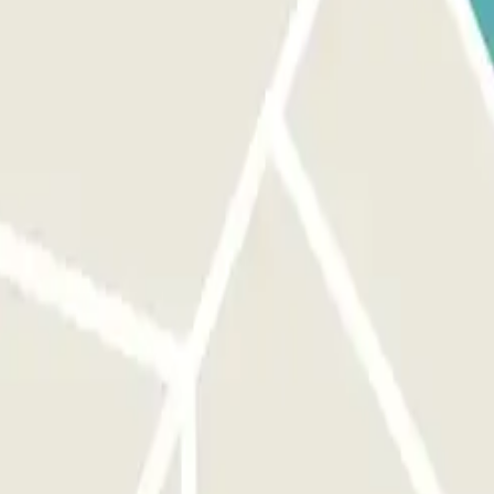
 aplicación.
ncuentra frente a la entrada correcta antes de activar el botón. A LA
eder al aparcamiento hasta 1 hora antes de tu reserva, pero se te