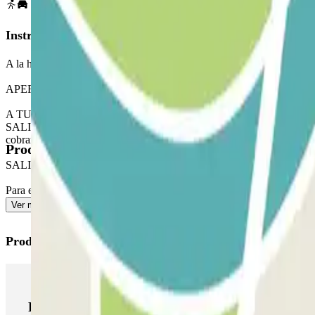
Instrucciones
A la hora de acceder al parking recuerda revisar el apartado de "Infor
APERTURA A TRAVÉS DE LA APLICACIÓN PARCLICK
A TU LLEGADA: Desde la aplicación o a través del enlace de tu reserva,
SALIDA: Una vez que hayas entrado, recibirás el botón para abrir la 
cobrará por este tiempo extra.
Productos disponibles
SALIDA PEATONAL
Para el acceso peatonal, consulta nuestro apartado de "Información im
Ver más
Productos de Parclick
Productos de Parclick