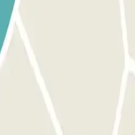
mación Importante". El acceso a este parking se hace a través de nuestra
 utiliza el botón previsto para abrir la entrada. Asegúrate de que te e
salida. El proceso es el mismo que para la entrada. MARGEN: Puedes acc
portante".