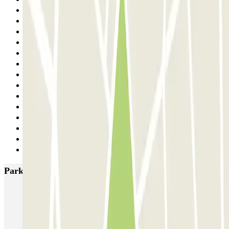
22
23
24
25
26
27
28
29
30
31
32
33
34
Siguiente
Parkings más valorados en París
Bastille - Saint-Antoine
Beaubourg Centre Pompidou
Parkélis Lefebvre
Gare Maine Montparnasse