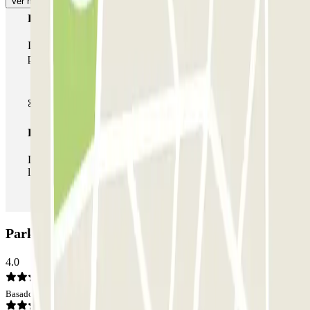
Ver más
Pase multiparking
Durante tu estancia podrás hacer uso de toda la red de
parkings de este operador disponibles en Parclick.
Pase ilimitado
Durante tu estancia podrás entrar y salir del parking todas
las veces que quieras.
Parking INDIGO Citroën Cevennes: Opiniones
4.0
Basado en 194 opiniones