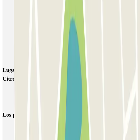
Forum des Halles-Rambuteau
SAEMES Méditerranée Gare de Lyon
SAEMES Goutte d'Or - Gare du Nord
Bercy - Arena - Gare de Lyon
Pullman Tour Eiffel
Garage d'Abbeville - Gare du Nord
Lugares y eventos interesantes cerca de INDIGO
Citroën Cevennes
Aparcar cerca del Hospital George Pompidou
Aparcar cerca del Hospital Sainte-Périne
Los parkings
más reservados
Parking en Madrid
Parking en Barcelona