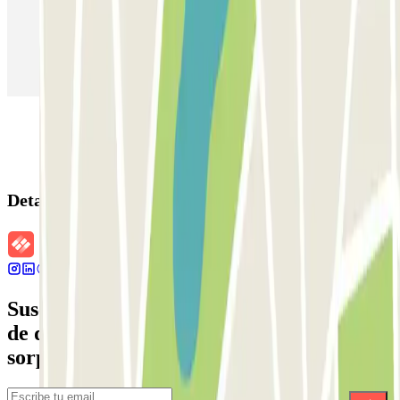
Parking en Aeropuerto Barcelona
Parking en Aeropuerto Madrid Barajas
Parking en Sants - Estación de Barcelona
Parking en Atocha
Detalles de la reserva
Suscríbete a nuestra newsletter y entérate
de descuentos, sorteos y otras muchas
sorpresas.