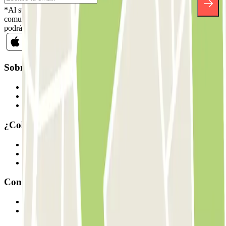
*Al suscribirte aceptas nuestra Política de Privacidad para recibir
comunicaciones comerciales de Parclick. Sin ningún compromiso,
podrás darte de baja cuando quieras en la misma newsletter.
Sobre Parclick
Quiénes somos
Cómo funciona
Nuestros parkings
¿Colaboramos?
Profesionales
Proveedor de parking
Afiliados
Contacto
Contáctanos
FAQ