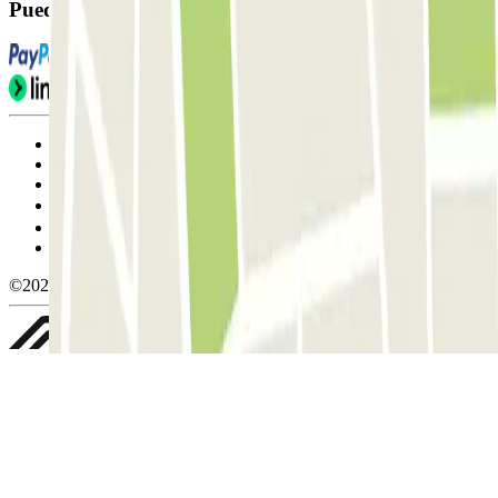
Puedes utilizar estos métodos de pago:
Condiciones de uso y contratación
Condiciones de cancelación
Política de cookies
Gestionar cookies
Política de privacidad
Whistleblowing
©2026 Parclick. All rights reserved