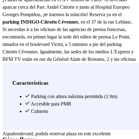
aparcar cerca del Parc André Citroën o junto al Hospital Europeo
Georges Pompidou, ¡te traemos la solución! Reserva ya en el
parking INDIGO-Citroën Cévennes
, en el 37 de la rue Leblanc.
Si necesitas ir a las oficinas de las agencias de prensa francesas,
encontrarás, en primer lugar la sede del editor de prensa Le Point,
situados en el boulevard Victor, a 5 minutos a pie del parking
Citroën Cévennes. Igualmente, las sedes de los medios L'Express y
BFM TV están en rue du Général Alain de Boissieu, 2 y las oficinas
de NextRadioTV, en rue du Général Alain de Boissieu, 16. Por
último, un poco más alejado, se encuentran las oficinas de France
Télévision (France 2 y France 3). Así que si trabajas en algunos de
Características
estos medios o necesitas asistir por algún motivo, reservar en este
aparcamiento completamente videovigilado es una buena idea por su
Parking con altura máxima permitida (1.9m)
proximidad, ¿verdad? ;) El parking Citroën Cévennes lleva este
Accesible para PMR
nombre porque está situado justo al lado del colegio André Citroën,
Cubierto
en el número 208 de la rue Saint Charles. Si tienes a tus hijos
estudiando aquí o necesitas plaza de aparcamiento cerca del
Aquaboulevard, podrás reservar plaza en este excelente