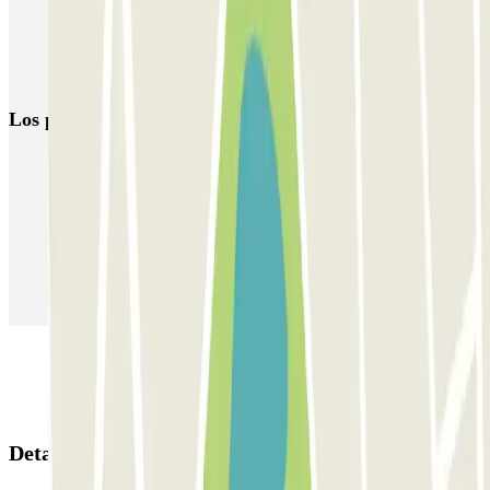
Parkings cerca del Jardín de Luxemburgo
Aparcar cerca de la plaza Denfert-Rochereau
Los parkings
más reservados
Parking en Madrid
Parking en Barcelona
Parking en Aeropuerto Barcelona
Parking en Aeropuerto Madrid Barajas
Parking en Sants - Estación de Barcelona
Parking en Atocha
Detalles de la reserva