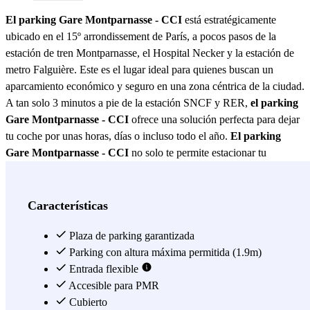
El parking Gare Montparnasse - CCI
está estratégicamente
ubicado en el 15º arrondissement de París, a pocos pasos de la
estación de tren Montparnasse, el Hospital Necker y la estación de
metro Falguière. Este es el lugar ideal para quienes buscan un
aparcamiento económico y seguro en una zona céntrica de la ciudad.
A tan solo 3 minutos a pie de la estación SNCF y RER,
el parking
Gare Montparnasse - CCI
ofrece una solución perfecta para dejar
tu coche por unas horas, días o incluso todo el año.
El parking
Gare Montparnasse - CCI
no solo te permite estacionar tu
vehículo con total tranquilidad, sino que también te sitúa cerca de
múltiples puntos de interés. La Torre Montparnasse, con su
observatorio y el famoso restaurante Ciel de Paris, está a un corto
Características
paseo. Además, las Galerías Lafayette y Habitat, junto con una
variedad de restaurantes y tiendas en Montparnasse Rive Gauche,
Plaza de parking garantizada
están a tu alcance. Este aparcamiento es especialmente conveniente
Parking con altura máxima permitida (1.9m)
para los estudiantes y profesores del campus de ESCP Europe Paris,
Entrada flexible
quienes encontrarán en
Accesible para PMR
el parking Gare Montparnasse - CCI
una
opción económica y cercana. En las inmediaciones del parking,
Cubierto