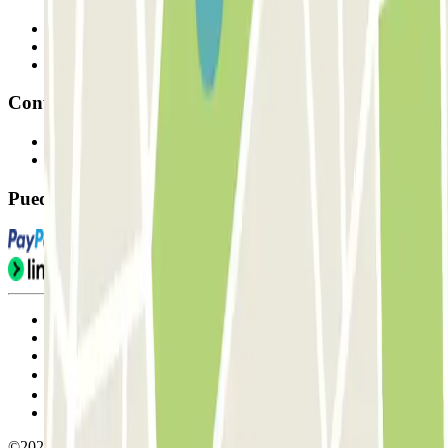
Profesionales
Proveedor de parking
Afiliados
Contacto
Contáctanos
FAQ
Puedes utilizar estos métodos de pago:
Condiciones de uso y contratación
Condiciones de cancelación
Política de cookies
Gestionar cookies
Política de privacidad
Whistleblowing
©2026 Parclick. All rights reserved