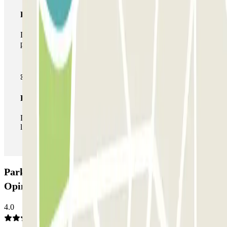
Pase multiparking
Durante tu estancia podrás hacer uso de toda la red de
parkings de este operador disponibles en Parclick.
Pase ilimitado
Durante tu estancia podrás entrar y salir del parking todas
las veces que quieras.
Parking CCI - Gare Montparnasse Zenpark:
Opiniones
4.0