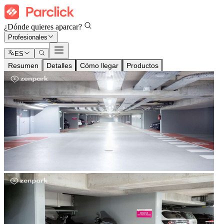
¿Dónde quieres aparcar?
Profesionales
ES
Resumen
Detalles
Cómo llegar
Productos