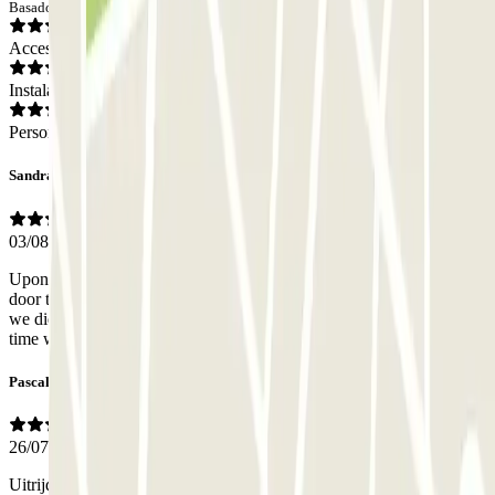
Basado en 64 opiniones
Acceso
Instalaciones
Personal
Sandra
03/08/2026
Upon arrival at the car park we put in the code and waited for the
door to open. The door did not open and there on it in French that
we didn’t understand. The exit door did however open, but by the
time we had backed the car up, the door had closed.
Pascal
26/07/2026
Uitrijden was niet helemaal duidelijk. In de app staat een knop om