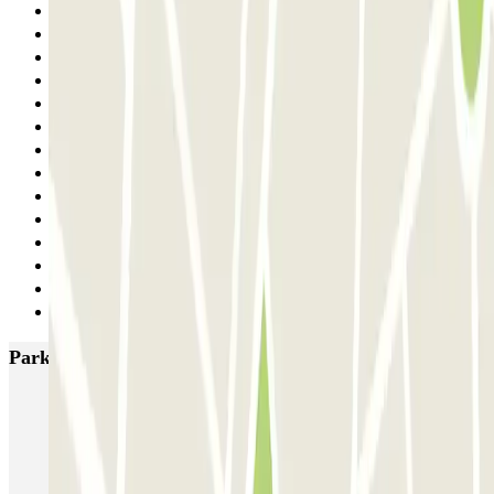
10
11
12
13
14
15
16
17
18
19
20
21
22
Siguiente
Parkings más valorados en París
Bastille - Saint-Antoine
Beaubourg Centre Pompidou
Parkélis Lefebvre
Gare Maine Montparnasse