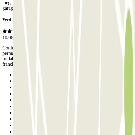
toegang te krijgen tot de parkeergarage, maar geen knop om de
garage te verlaten zodat de deur open gaat
Yved
10/06/2026
Confronté à un dysfonctionnement de la porte d'entrée, le
permanencier fit de son mieux pour nous permettre d'entrer, mais ce
fut laborieux et une première fois la porte de sortie que nous devions
franchir à l'envers, a commencé à se refermer sur le VL
Anterior
1
2
3
4
5
6
7
8
9