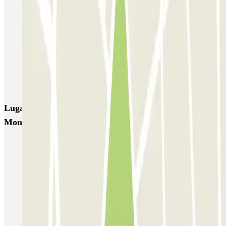
Forum des Halles-Rambuteau
SAEMES Méditerranée Gare de Lyon
SAEMES Goutte d'Or - Gare du Nord
Bercy - Arena - Gare de Lyon
Pullman Tour Eiffel
Garage d'Abbeville - Gare du Nord
Lugares y eventos interesantes cerca de CCI - Gare
Montparnasse Zenpark
Parkings cerca de la Torre Montparnasse
Reserva parking cerca de la Estación de Montparnasse
Parking cerca de la Chapelle Notre-Dame de la Médaille
Miraculeuse | Parclick
Parkings en Los Inválidos
Aparcar cerca de la Escuela Militar