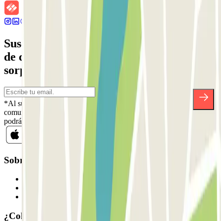
Suscríbete a nuestra newsletter y entérate
de descuentos, sorteos y otras muchas
sorpresas.
*Al suscribirte aceptas nuestra Política de Privacidad para recibir
comunicaciones comerciales de Parclick. Sin ningún compromiso,
podrás darte de baja cuando quieras en la misma newsletter.
Sobre Parclick
Quiénes somos
Cómo funciona
Nuestros parkings
¿Colaboramos?