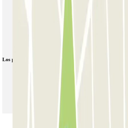
Parkings cerca de la Torre Montparnasse
Parkings en Los Inválidos
Parking Hotel Campanile París 15 | Parclick
Parkings cerca del Champ de Mars
Parking cerca de la Chapelle Notre-Dame de la Médaille
Miraculeuse | Parclick
Los parkings
más reservados
Parking en Madrid
Parking en Barcelona
Parking en Aeropuerto Barcelona
Parking en Aeropuerto Madrid Barajas
Parking en Sants - Estación de Barcelona
Parking en Atocha