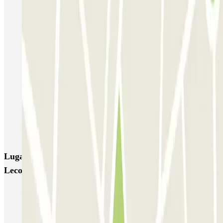
Bastille - Saint-Antoine
Beaubourg Centre Pompidou
Parkélis Lefebvre
Gare Maine Montparnasse
Forum des Halles-Rambuteau
SAEMES Méditerranée Gare de Lyon
SAEMES Goutte d'Or - Gare du Nord
Bercy - Arena - Gare de Lyon
Pullman Tour Eiffel
Garage d'Abbeville - Gare du Nord
Lugares y eventos interesantes cerca de Bonvin
Lecourbe
Reserva parking cerca de la Estación de Montparnasse
Aparcar cerca de la Escuela Militar