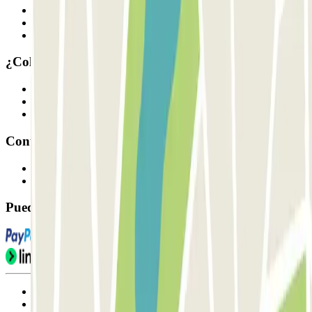
Quiénes somos
Cómo funciona
Nuestros parkings
¿Colaboramos?
Profesionales
Proveedor de parking
Afiliados
Contacto
Contáctanos
FAQ
Puedes utilizar estos métodos de pago:
Condiciones de uso y contratación
Condiciones de cancelación