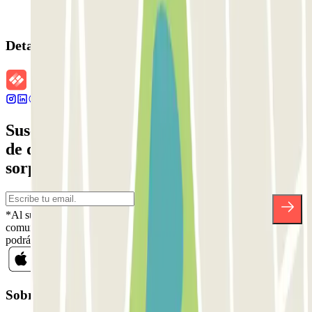
Detalles de la reserva
Suscríbete a nuestra newsletter y entérate
de descuentos, sorteos y otras muchas
sorpresas.
*Al suscribirte aceptas nuestra Política de Privacidad para recibir
comunicaciones comerciales de Parclick. Sin ningún compromiso,
podrás darte de baja cuando quieras en la misma newsletter.
Sobre Parclick