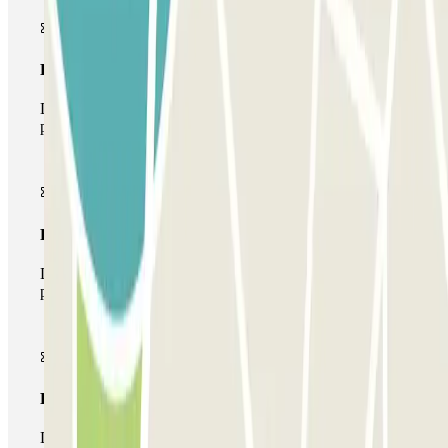
Pase básico
Durante tu estancia podrás entrar y salir una única vez al
parking
Pase multiparking
Durante tu estancia podrás hacer uso de toda la red de
parkings de este operador disponibles en Parclick.
Pase ilimitado
Durante tu estancia podrás entrar y salir del parking todas