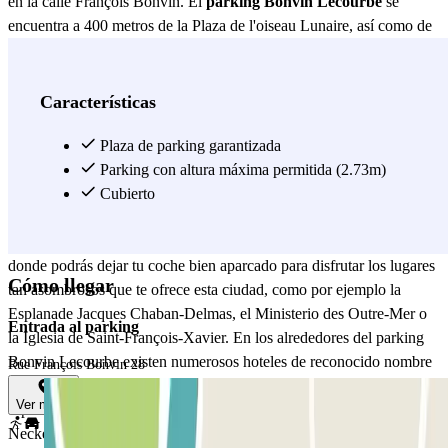
en la calle François Bonvin. El
parking Bonvin Lecourbe
se
encuentra a 400 metros de la Plaza de l'oiseau Lunaire, así como de
algunas de las calles más prestigiosas de París, como por ejemplo la
Rue de Vaugirard o el Boulevard Garibaldi. Aparcar cerca del
Hospital Necker nunca ha sido tan fácil gracias al parking Bonvin
Características
Lecourbe, situado a solo 10 minutos del parking, por lo que podrás
dejar tu coche sin preocupaciones si tienes que acudir al hospital de
Plaza de parking garantizada
improviso. Así mismo, con el parking Bonvin Lecourbe también
Parking con altura máxima permitida (2.73m)
puedes aparcar cerca del Hospital Saint-Jacques, ya que se
Cubierto
encuentra a escasos 5 minutos del aparcamiento. Visitar París con tu
propio vehículo ya es posible gracias al parking Bonvin Lecourbe,
donde podrás dejar tu coche bien aparcado para disfrutar los lugares
Cómo llegar
tan asombrosos que te ofrece esta ciudad, como por ejemplo la
Esplanade Jacques Chaban-Delmas, el Ministerio des Outre-Mer o
Entrada al parking
la Iglesia de Saint-François-Xavier. En los alrededores del parking
Bonvin Lecourbe existen numerosos hoteles de reconocido nombre
Rue François Bonvin 28
para hacer que tu estancia en París sea inolvidable. Así que no
Ver mapa
esperes más y reserva tu plaza de aparcamiento cerca del Hospital
Necker, donde también tienes la oportunidad de visitar el Jardín