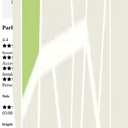
las veces que quieras.
Parking Bonvin Lecourbe: Opiniones
4.4
Basado en 652 opiniones
Acceso
Instalaciones
Personal
Nele
05/08/2026
brigitte