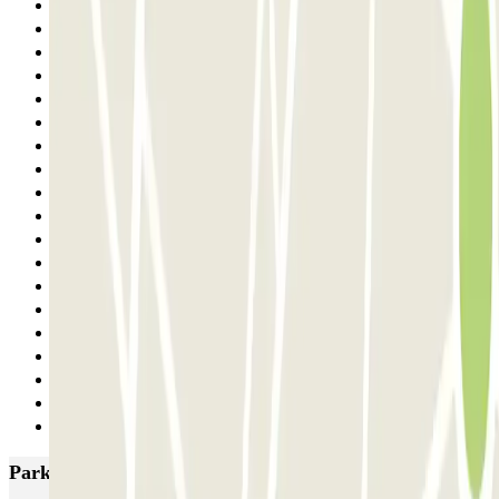
13
14
15
16
17
18
19
20
21
22
23
24
25
26
27
28
29
30
Siguiente
Parkings más valorados en París