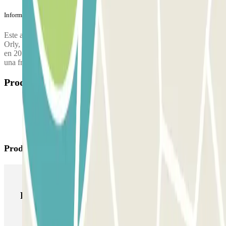
Información adicional
Este aparcamiento no dispone de autobús lanzadera. Para llegar a
Orly, puede tomar la línea de tranvía T7 que le llevará al aeropuerto
en 20 minutos. El servicio está disponible de 5.30 h a 12.30 h con
una frecuencia que varía entre 6 y 15 minutos.
Productos disponibles
Productos de Parclick
Productos de Parclick