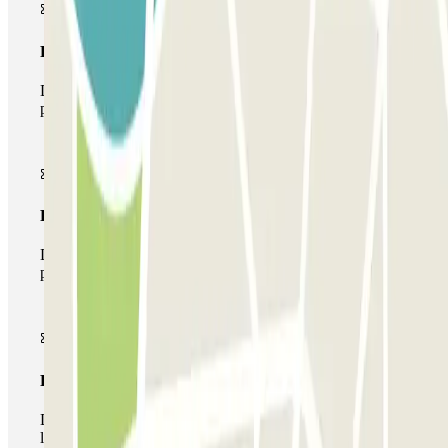
Pase básico
Durante tu estancia podrás entrar y salir una única vez al
parking
Pase multiparking
Durante tu estancia podrás hacer uso de toda la red de
parkings de este operador disponibles en Parclick.
Pase ilimitado
Durante tu estancia podrás entrar y salir del parking todas
las veces que quieras.