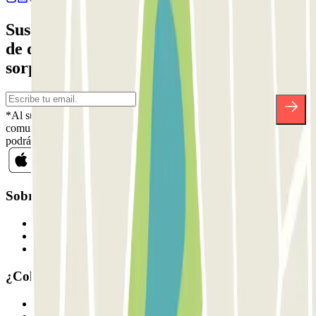
Suscríbete a nuestra newsletter y entérate
de descuentos, sorteos y otras muchas
sorpresas.
*Al suscribirte aceptas nuestra Política de Privacidad para recibir
comunicaciones comerciales de Parclick. Sin ningún compromiso,
podrás darte de baja cuando quieras en la misma newsletter.
Sobre Parclick
Quiénes somos
Cómo funciona
Nuestros parkings
¿Colaboramos?
Profesionales