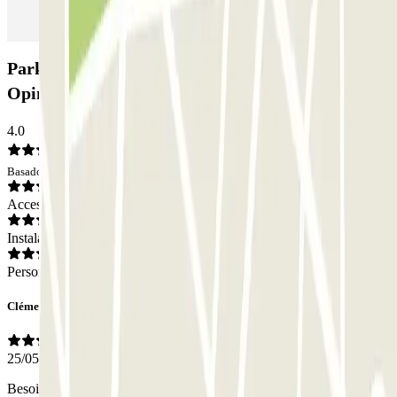
Parking Adonis Paris Sud - Aéroport Paris Orly:
Opiniones
4.0
Basado en 14 opiniones
Acceso
Instalaciones
Personal
Clément
25/05/2026
Besoin d'aller à l'accueil de l'hotel pour avoir un ticket qui a le code