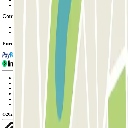
Proveedor de parking
Afiliados
Contacto
Contáctanos
FAQ
Puedes utilizar estos métodos de pago:
Condiciones de uso y contratación
Condiciones de cancelación
Política de cookies
Gestionar cookies
Política de privacidad
Whistleblowing
©2026 Parclick. All rights reserved