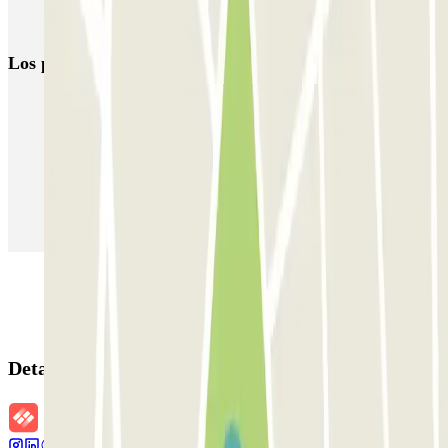
Parkings en el Aeropuerto de París-Orly (ORY)
Los parkings
más reservados
Parking en Madrid
Parking en Barcelona
Parking en Aeropuerto Barcelona
Parking en Aeropuerto Madrid Barajas
Parking en Sants - Estación de Barcelona
Parking en Atocha
Detalles de la reserva