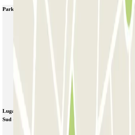
Parkings más valorados en París
Bastille - Saint-Antoine
Beaubourg Centre Pompidou
Parkélis Lefebvre
Gare Maine Montparnasse
Forum des Halles-Rambuteau
SAEMES Méditerranée Gare de Lyon
SAEMES Goutte d'Or - Gare du Nord
Bercy - Arena - Gare de Lyon
Pullman Tour Eiffel
Garage d'Abbeville - Gare du Nord
Lugares y eventos interesantes cerca de Adonis Paris
Sud - Aéroport Paris Orly
Aparcar cerca de la Porte d'Italie