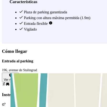
por un sistema de video vigilancia. Comodidad garantizada. Y no
Características
olvides que te estamos hablando del parking de un hotel tres
estrellas: ¡o sea que el personal te recibirá las 24 horas!
Plaza de parking garantizada
Parking con altura máxima permitida (1.9m)
Ver más
Entrada flexible
Vigilado
Cómo llegar
Entrada al parking
196, avenue de Stalingrad
Ver mapa
Instrucciones