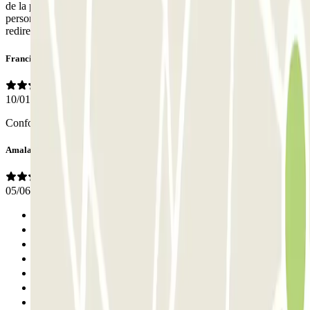
de la porte d'entrée; un peu compliqué si vous êtes préssé, et si la
personne a la reception a beaucoup à faire. Mais globalement, rien à
redire !
Francis
10/01/2026
Conforme à la description.
Amalan Pierre
05/06/2025
Anterior
1
2
3
4
5
Siguiente