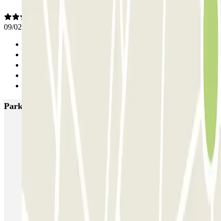
09/02/2026
Anterior
1
2
3
Siguiente
Parkings más valorados en Lille
Gare de Lille-Europe ECTOR - Service Voiturier
Blue Valet - Gare de Lille Europe
INDIGO Grand Place
INDIGO Lille Plaza
Mairie - Gare de Lille Flandres Zenpark
Le Lil Club - Porte de Valenciennes Zenpark
Campanile - Place Vauban Zenpark