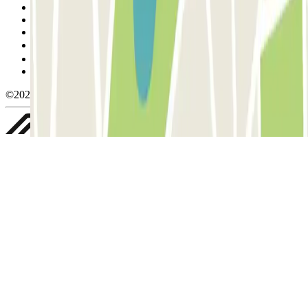
Condiciones de uso y contratación
Condiciones de cancelación
Política de cookies
Gestionar cookies
Política de privacidad
Whistleblowing
©2026 Parclick. All rights reserved