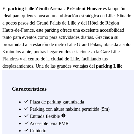
El
parking Lille Zénith Arena - Président Hoover
es la opción
ideal para quienes buscan una ubicación estratégica en Lille. Situado
a pocos pasos del Grand Palais de Lille y del Hôtel de Région
Hauts-de-France, este parking ofrece una excelente accesibilidad
tanto para eventos como para actividades diarias. Gracias a su
proximidad a la estación de metro Lille Grand Palais, ubicada a solo
3 minutos a pie, podrás llegar en dos estaciones a la Gare Lille
Flandres y al centro de la ciudad de Lille, facilitando tus
desplazamientos. Una de las grandes ventajas del
parking Lille
Zénith Arena - Président Hoover
es su cercanía a importantes
puntos de interés. En tan solo 5 minutos a pie, podrás llegar al
Grand Palais de Lille, donde se celebran numerosas
Características
manifestaciones, congresos y exposiciones. Además, no te pierdas
los eventos regulares en el Zénith Aréna de Lille, un lugar
Plaza de parking garantizada
emblemático para conciertos y espectáculos. La oferta gastronómica
Parking con altura máxima permitida (5m)
también es destacable, con una variedad de restaurantes a menos de
Entrada flexible
7 minutos a pie, como Le Bistronome, Subway, Sushi Boutik
Accesible para PMR
Hoover, Au Moulin d’Or y La Muse Gueule, donde podrás disfrutar
Cubierto