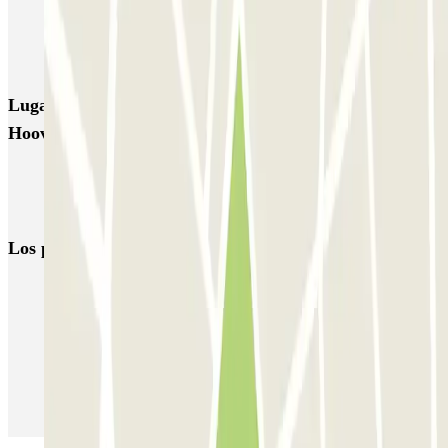
Mon Voiturier Lillois - Gares Europe et Flandres Lille
AEROPARK PREMIUM - Gares de Lille - Service voiturier
Lugares y eventos interesantes cerca de Président
Hoover - Zénith Arena Zenpark
Aparcar cerca de la estación de Euralille
Aparcar cerca de la Grand'Place de Lille
Los parkings
más reservados
Parking en Madrid
Parking en Barcelona
Parking en Aeropuerto Barcelona
Parking en Aeropuerto Madrid Barajas
Parking en Sants - Estación de Barcelona
Parking en Atocha