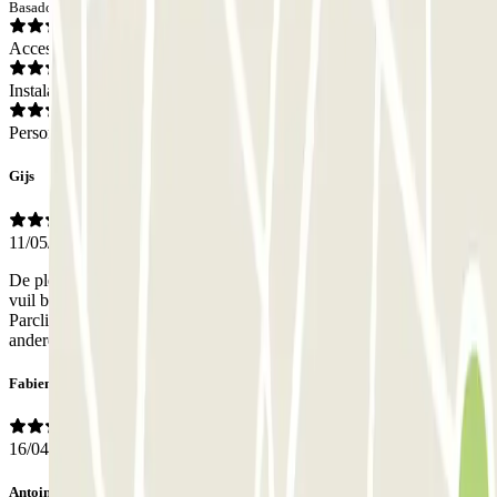
Basado en 7 opiniones
Acceso
Instalaciones
Personal
Gijs
11/05/2026
De plek oogt niet super prettig omdat het niet overdekt is en er veel
vuil bij de ingang ligt. Maar de auto heeft er 2 weken goed gestaan.
Parclick dacht met ons mee toen onze eerste reservering op een
andere plek tegenviel
Fabien
16/04/2026
Antoine