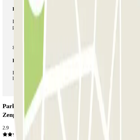
Pase multiparking
Durante tu estancia podrás hacer uso de toda la red de
parkings de este operador disponibles en Parclick.
Pase ilimitado
Durante tu estancia podrás entrar y salir del parking todas
las veces que quieras.
Parking Président Hoover - Zénith Arena
Zenpark: Opiniones
2.9