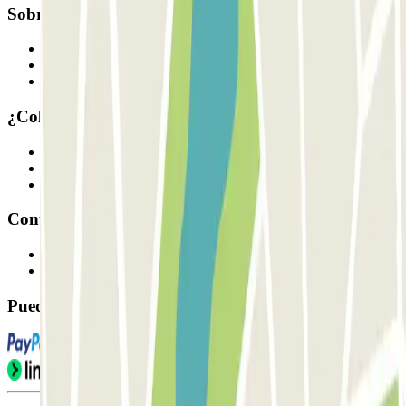
Sobre Parclick
Quiénes somos
Cómo funciona
Nuestros parkings
¿Colaboramos?
Profesionales
Proveedor de parking
Afiliados
Contacto
Contáctanos
FAQ
Puedes utilizar estos métodos de pago: