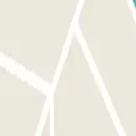
 antes de su llegada a la estación, contáctelo al número indicado en
to si lo necesita y realizará un rápido estado del vehículo antes de
o. Lo estará esperando con su vehículo en el lugar donde lo dejó. En