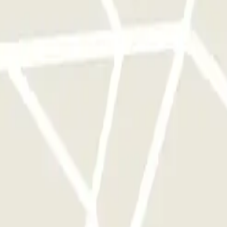
e este operador disponibles en Parclick.
ces que quieras.