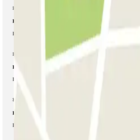
Pase básico
Durante tu estancia podrás entrar y salir una única vez al parking
Pase multiparking
Durante tu estancia podrás hacer uso de toda la red de parkings d
Pase ilimitado
Durante tu estancia podrás entrar y salir del parking todas las ve