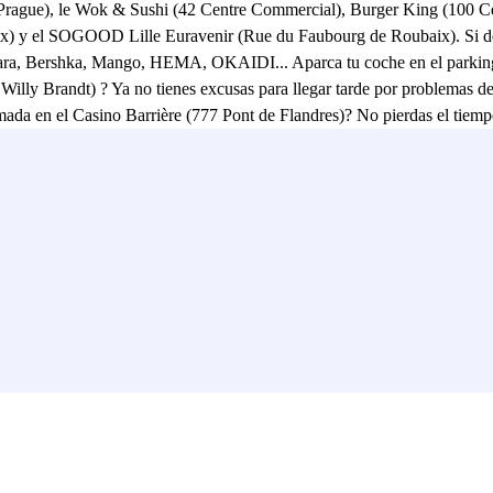
Prague), le Wok & Sushi (42 Centre Commercial), Burger King (100 Cen
ix) y el SOGOOD Lille Euravenir (Rue du Faubourg de Roubaix). Si des
: Zara, Bershka, Mango, HEMA, OKAIDI... Aparca tu coche en el parking
illy Brandt) ? Ya no tienes excusas para llegar tarde por problemas de
mada en el Casino Barrière (777 Pont de Flandres)? No pierdas el tiemp
forma segura. :) Lo mismo se aplica si tienes que ir al Cimetière de l'
e Euralille Gare A (Europa). Por último, si deseas dar un paseo, encon
 Euralille Gare A (Europa), se puede coger fácilmente la línea 2 del me