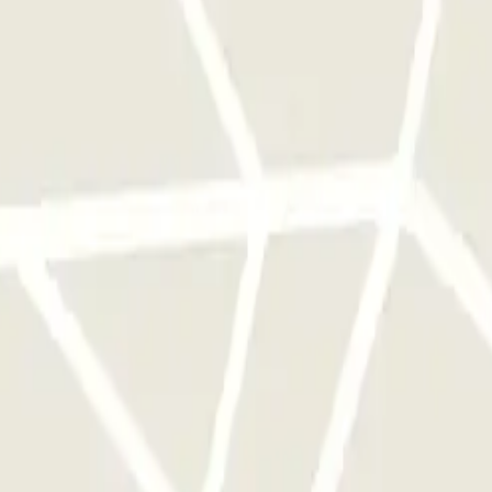
e este operador disponibles en Parclick.
ces que quieras.