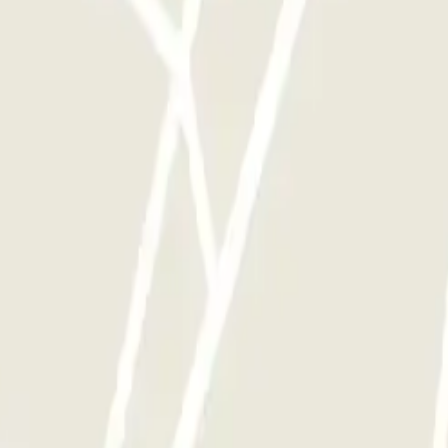
iones
xt town the gate camera didn't register my reg. Same again when we ret