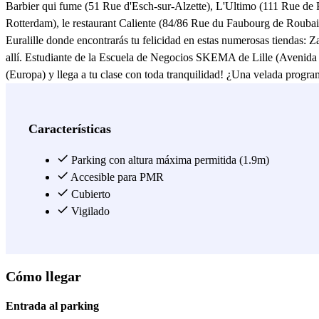
Barbier qui fume (51 Rue d'Esch-sur-Alzette), L'Ultimo (111 Rue de 
Rotterdam), le restaurant Caliente (84/86 Rue du Faubourg de Rouba
Euralille donde encontrarás tu felicidad en estas numerosas tiendas
allí. Estudiante de la Escuela de Negocios SKEMA de Lille (Avenida W
(Europa) y llega a tu clase con toda tranquilidad! ¿Una velada progra
(Europa) está cerca y será muy cómodo para que dejes tu coche allí de 
Avenue Willy Brandt). Estos dos lugares están muy cerca del parking d
minutos del parking de Euralille Gare A (Europa). Desde el parking de
Características
Euralille Gare A (Europa) con Parclick! :)
Parking con altura máxima permitida (1.9m)
Ver más
Accesible para PMR
Cubierto
Vigilado
Cómo llegar
Entrada al parking