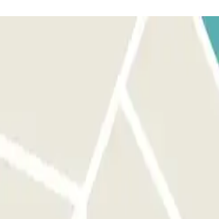
conocida por el lector. La barrera se abrirá sin que tengas que
el personal de Asistencia Remota a través del interfono situado en la
ngas que hacer nada por tu parte. Si el lector de matrícula no
peatonal, utiliza el interfono que hay en la puerta de entrada
e una hora, la barrera no se abrirá. No obstante, ten en cuenta que se
ue maneje el parking en el momento. Llegados estos casos, al finalizar