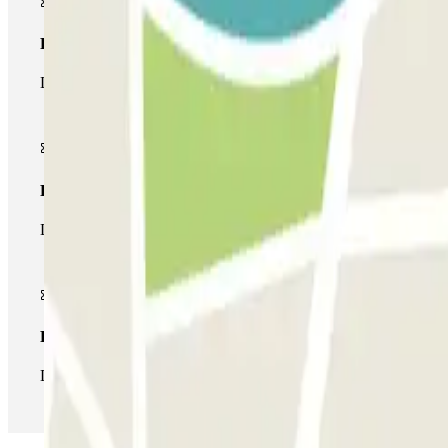
Pase básico
Durante tu estancia podrás entrar y salir una única vez al parking
Pase multiparking
Durante tu estancia podrás hacer uso de toda la red de parkings d
Pase ilimitado
Durante tu estancia podrás entrar y salir del parking todas las ve