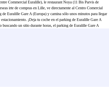
tre Commercial Euralille), le restaurant Noya (11 Bis Parvis de
eas irte de compras en Lille, ve directamente al Centro Comercial
 de Euralille Gare A (Europa) y camina sólo unos minutos para llegar
 estacionamiento. ¡Deja tu coche en el parking de Euralille Gare A
o buscando un sitio durante horas, el parking de Euralille Gare A
Est (1 Rue du Ballon) o si tienes previsto un evento en L'Aéronef (168
trarás el parque Henri Matisse (Place François Mitterrand) a pocos
tro. ¡No esperes más y reserva tu plaza de parking en el parking de