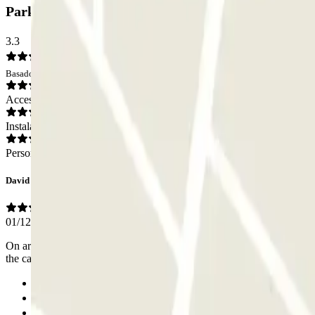
Parking INDIGO Euralille Gare A (Europe): Opin
3.3
Basado en 1 opiniones
Acceso
Instalaciones
Personal
David
01/12/2021
On arrival the gate opened fine. But when leaving to drive to the ne
the car park staff via the intercom.Not ideal
Anterior
1
Siguiente