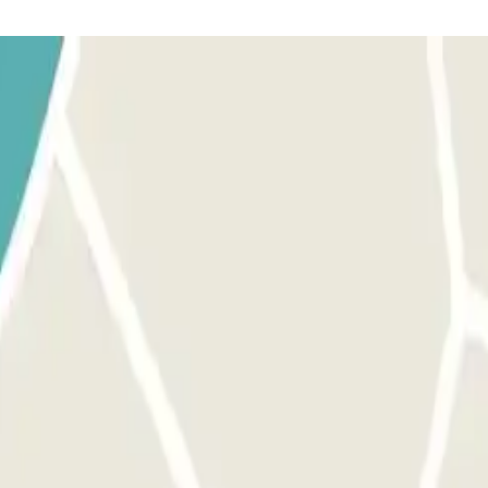
la barrera. Espera 5 segundos y tu matrícula será automáticamente re
n ticket para poder acceder al aparcamiento y, a tu salida, contacta con 
nocerá tu vehículo al igual que a tu llegada al aparcamiento, sin que te
través del interfono situado en la barrera.
e reserva Parclick. Si el parking no dispone de teclado en el acceso 
ta en tu reserva. Si intentas acceder al parking fuera de este margen d
e las horas indicadas en tu reserva, en función de las tarifas locales q
o extra