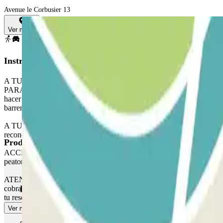
Avenue le Corbusier 13
Ver mapa
Instrucciones
A TU LLEGADA:
PARA ACCEDER AL PARKING: A tu llegada al parking, detente frente a 
hacer nada. En caso de que el lector no reconozca tu matrícula, coge u
barrera.
A TU SALIDA: Detente frente a la barrera. El lector de matrículas reco
reconoce tu vehículo, contacta con el personal de Asistencia Remota a 
Productos de Parclick
ACCESO PEATONAL: Usa el código de acceso que indicamos en el bono d
peatonal.
ATENCIÓN: Puedes acceder al parking hasta una hora antes de la previs
Productos de Parclick
cobrará cualquier tiempo adicional, ya llegues antes o salgas después d
tu reserva, recibirás el recibo correspondiente al cobro de dicho tiemp
Ver más